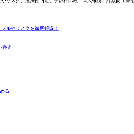
性やリスク、違法性回避、手数料比較、本人確認、詐欺防止策
ラブルやリスクを徹底解説！
き指標
める