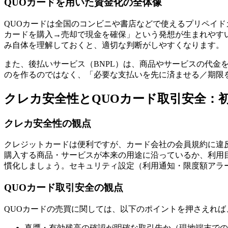
QUOカードを用いた資金化の全体像
QUOカードは全国のコンビニや書店などで使えるプリペイド
カードを購入→売却で現金を確保」という発想が生まれやす
み自体を理解しておくと、適切な判断がしやすくなります。
また、後払いサービス（BNPL）は、商品やサービスの代
のを作るのではなく、「必要な支払いを先に済ませる／期限
クレカ安全性とQUOカード取引安全：
クレカ安全性の観点
クレジットカードは便利ですが、カード会社の会員規約に違
購入する商品・サービスが本来の用途に沿っているか、利用
慣化しましょう。セキュリティ設定（利用通知・限度額アラ
QUOカード取引安全の観点
QUOカードの売買に関しては、以下のポイントを押さえれば
真贋・有効残高の確認が明確な取引先か（現地端末での