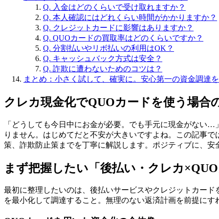
Q. 入金はどのくらいで受け取れますか？
Q. 本人確認にはどれくらい時間がかかりますか？
Q. クレジットカードに影響はありますか？
Q. QUOカードの買取率はどのくらいですか？
Q. 分割払いやリボ払いの利用はOK？
Q. キャッシュバック方式は安全？
Q. 詐欺に遭わないためのコツは？
まとめ：小さく試して、確実に。安心第一の資金調達を
クレカ現金化でQUOカードを使う場合
「どうしても今日中にお金が必要。でも手元に現金がない…
りません。はじめてだと不安が大きいですよね。この記事で
策、詐欺防止策までを丁寧に解説します。ポジティブに、安
まず把握したい「後払い・クレカ×QU
最初に整理したいのは、後払いサービスやクレジットカード
を最小化して調達すること。無理のない返済計画を前提にす