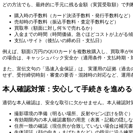
どの方法でも、最終的に手元に残る金額（実質受取額）で判
購入時の手数料（カード決済手数料・発行手数料など）
売却時の手数料（振込手数料・査定手数料など）
買取率（額面に対し何％で売れるか）
入金までの時間（時間価値。急ぐほどコストが上がる傾
支払いサイト（後払いの締め日・支払日）
例えば、額面1万円のQUOカードを複数枚購入し、買取率が
の場合は、キャッシュバック安全か（適用条件・支払時期・
また、宣伝文句の「迅速入金保証」は、実運用の証拠（過去
せず、受付締切時刻・審査の要否・混雑時の対応など、運用
本人確認対策：安心して手続きを進める
適切な本人確認は、安全な取引に欠かせません。本人確認対
撮影環境の準備（明るい場所、反射やピンぼけを防ぐ）
有効期限内の本人確認書類の用意（表裏・記載の隠しな
住所一致の確認（現住所が合致していない場合は補完書
生体認証（顔の向き・まばたきなど）の指示に沿う練習