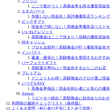
ブリッジ
ここで差がつく！高換金率を誇る優良現金化
エキスパート
失敗しない現金化！高評価優良店ランキング
ビックギフト
現金化で損しない！高換金率優良店ベストセ
いいねクレジット
高額換金はここで決まり！信頼の優良現金化
88キャッシュ
プロも太鼓判！高額換金が叶う優良現金化サ
インパクト
最速・最安心！高額換金を実現するおすすめ
パーフェクトギフト
高額還元率No.1！現金化するならこのお店
プレミアム
どこよりもお得！高額換金のプロが選ぶ現金
いつでもPAY
高換金率保証！現金化初心者にも安心の優良
Answer
リピーター続出！高額換金に自信ありのおす
利用前の最終チェックリスト（保存版）
よくある質問（初心者の不安にまとめて回答）