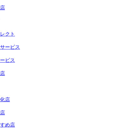
店
レクト
サービス
ービス
店
化店
店
すめ店