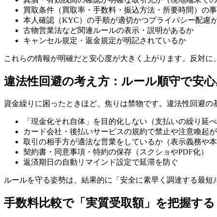
買取条件（買取率・手数料・振込方法・所要時間）の事
本人確認（KYC）の手順が適切かつプライバシー配慮
古物営業法など関連ルールの表示・説明があるか
キャンセル規定・返金規定が明記されているか
これらの情報が明確だと安心度が大きく上がります。反対に
違法性回避の考え方：ルール順守で安心
資金繰りに困ったときほど、焦りは禁物です。違法性回避の
「現金化それ自体」を目的化しない（支払いの繰り延べ
カード会社・後払いサービスの規約で禁止や注意喚起が
取引の相手方が適法な営業をしているか（表示義務や本
契約書・同意事項・特約の保存（スクショやPDF化）
返済期日の自動リマインド設定で延滞を防ぐ
ルールを守る姿勢は、結果的に「安全に素早く調達する最短
手数料比較で「実質受取額」を把握する