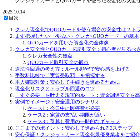
クレジットカードとQUOカードを使った現金化の安全
2025.10.14
目次
クレカ現金化でQUOカードを使う場合の安全性は？ト
まず把握したい「後払い・クレカ×QUOカード」の基本
QUOカードを用いた資金化の全体像
クレカ安全性とQUOカード取引安全：初心者が見るべ
クレカ安全性の観点
QUOカード取引安全の観点
違法性回避の考え方：ルール順守で安心感を上げる
手数料比較で「実質受取額」を把握する
本人確認対策：安心して手続きを進めるために
現金化リスクとトラブル回避のコツ
「すぐ必要」を叶える現実的ルート：資金調達安全を高
実例でイメージ：安全運用のシナリオ
ケース1：今日中に医療費が必要
ケース2：家賃の支払い期限が近い
ケース3：引越し費用の一時的なギャップ
ここまでのポイント：安心して進められる3ステップ
安心保証！クレジットカード現金化最優良業者をご紹介