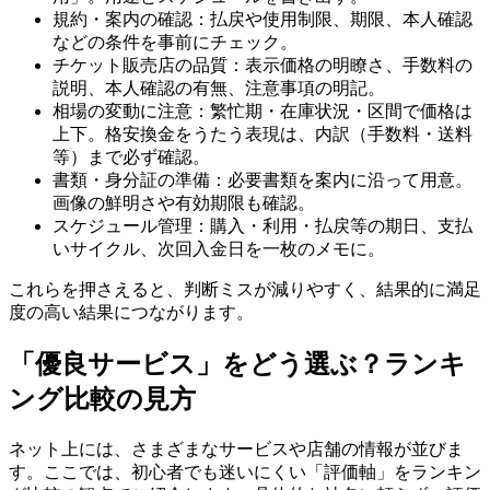
規約・案内の確認：払戻や使用制限、期限、本人確認
などの条件を事前にチェック。
チケット販売店の品質：表示価格の明瞭さ、手数料の
説明、本人確認の有無、注意事項の明記。
相場の変動に注意：繁忙期・在庫状況・区間で価格は
上下。格安換金をうたう表現は、内訳（手数料・送料
等）まで必ず確認。
書類・身分証の準備：必要書類を案内に沿って用意。
画像の鮮明さや有効期限も確認。
スケジュール管理：購入・利用・払戻等の期日、支払
いサイクル、次回入金日を一枚のメモに。
これらを押さえると、判断ミスが減りやすく、結果的に満足
度の高い結果につながります。
「優良サービス」をどう選ぶ？ランキ
ング比較の見方
ネット上には、さまざまなサービスや店舗の情報が並びま
す。ここでは、初心者でも迷いにくい「評価軸」をランキン