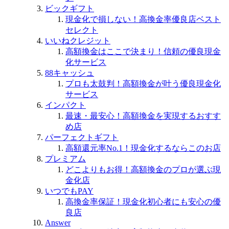
ビックギフト
現金化で損しない！高換金率優良店ベスト
セレクト
いいねクレジット
高額換金はここで決まり！信頼の優良現金
化サービス
88キャッシュ
プロも太鼓判！高額換金が叶う優良現金化
サービス
インパクト
最速・最安心！高額換金を実現するおすす
め店
パーフェクトギフト
高額還元率No.1！現金化するならこのお店
プレミアム
どこよりもお得！高額換金のプロが選ぶ現
金化店
いつでもPAY
高換金率保証！現金化初心者にも安心の優
良店
Answer