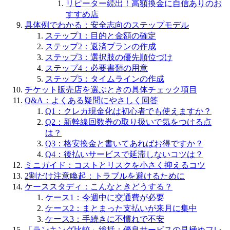
リピーター続出！高額換金に自信ありのお
すすめ店
具体例でわかる：安全志向のステップモデル
ステップ1：目的と金額の確定
ステップ2：返済プランの作成
ステップ3：選択肢の優先順位づけ
ステップ4：必要書類の用意
ステップ5：タイムラインの作成
チケット販売店を選ぶときの具体チェック項目
Q&A：よくある疑問にやさしく回答
Q1：クレカ現金化は初心者でも使えますか？
Q2：新幹線回数券の取り扱いで気をつける点
は？
Q3：格安換金と書いてあればお得ですか？
Q4：後払いサービスで延滞しないコツは？
ミニガイド：コストとリスクを小さく抑えるコツ
2割だけ注意喚起：トラブルを避けるために
ケーススタディ：こんなときどうする？
ケース1：今週中に交通費が必要
ケース2：まとまった支払いが来月に集中
ケース3：手続きに不慣れで不安
「ランキング比較」総括：優良サービスの見極めフレ