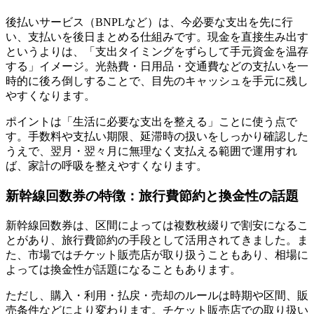
後払いサービス（BNPLなど）は、今必要な支出を先に行
い、支払いを後日まとめる仕組みです。現金を直接生み出す
というよりは、「支出タイミングをずらして手元資金を温存
する」イメージ。光熱費・日用品・交通費などの支払いを一
時的に後ろ倒しすることで、目先のキャッシュを手元に残し
やすくなります。
ポイントは「生活に必要な支出を整える」ことに使う点で
す。手数料や支払い期限、延滞時の扱いをしっかり確認した
うえで、翌月・翌々月に無理なく支払える範囲で運用すれ
ば、家計の呼吸を整えやすくなります。
新幹線回数券の特徴：旅行費節約と換金性の話題
新幹線回数券は、区間によっては複数枚綴りで割安になるこ
とがあり、旅行費節約の手段として活用されてきました。ま
た、市場ではチケット販売店が取り扱うこともあり、相場に
よっては換金性が話題になることもあります。
ただし、購入・利用・払戻・売却のルールは時期や区間、販
売条件などにより変わります。チケット販売店での取り扱い