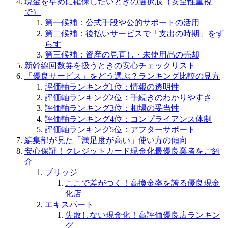
現金を早めに確保したいときの選択肢（安全性重視
で）
第一候補：公式手段や公的サポートの活用
第二候補：後払いサービスで「支出の時期」をず
らす
第三候補：資産の見直し・未使用品の売却
新幹線回数券を扱うときの安心チェックリスト
「優良サービス」をどう選ぶ？ランキング比較の見方
評価軸ランキング1位：情報の透明性
評価軸ランキング2位：手続きのわかりやすさ
評価軸ランキング3位：相場の妥当性
評価軸ランキング4位：コンプライアンス体制
評価軸ランキング5位：アフターサポート
編集部が見た「満足度が高い」使い方の傾向
安心保証！クレジットカード現金化最優良業者をご紹
介
ブリッジ
ここで差がつく！高換金率を誇る優良現金
化店
エキスパート
失敗しない現金化！高評価優良店ランキン
グ