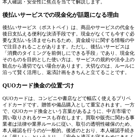
本人確認・安全性に焦点を当てて解説します。
後払いサービスでの現金化が話題になる理由
後払いサービス（ポストペイ）は、商品やサービスの代金を
後日支払える便利な決済手段です。現金がなくても今すぐ必
要な支払いを済ませられるため、資金繰りに関する情報の中
で注目されることがあります。ただし、後払いサービスは
「消費のタイミングを前倒しにできる手段」であり、現金化
そのものを目的とした使い方は、サービスの規約や法令上の
観点から適切でない場合があります。大切なのは、ルールに
沿って賢く活用し、返済計画をきちんと立てることです。
QUOカード換金の位置づけ
QUOカードは、コンビニや書店などで幅広く使えるプリペ
イドカードです。贈答や備品購入として重宝されます。一方
で、QUOカード換金という言葉があるように、中古市場で
買い取りされるケースも存在します。買取や販売に関わる事
業者は法律や業界ルールに従い、取引の透明性確保のため、
本人確認を行うのが一般的。後述のとおり、本人確認手続き
は「厳しい」というより、「安全と適正を守るためにきちん