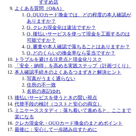
すすめ店
よくある質問（Q&A）
Q. QUOカード換金では、どの程度の本人確認が
ありますか？
Q. クレカ現金化は違法ですか？
Q. 後払いサービスを使って現金を工面するのは
可能ですか？
Q. 審査や本人確認で落ちることはありますか？
Q. どのくらいの換金率なら妥当ですか？
トラブルを避ける注意点と現金化リスク
「安全・納得」を高める実践ステップ（計画づくり）
本人確認手続きのよくあるつまずきと解決ヒント
写真がうまく通らない
住所の不一致
名前の表記ゆれ
後払いサービスを使うときの賢い視点
代替手段の検討（コストと安心の両立）
ミニケーススタディ：落ち着いて進めると、ここまで
楽になる
クレカ現金化・QUOカード換金のまとめポイント
最後に：安心して一歩踏み出すために