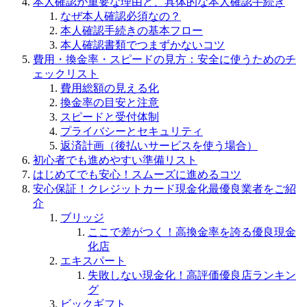
本人確認が重要な理由と、具体的な本人確認手続き
なぜ本人確認必須なの？
本人確認手続きの基本フロー
本人確認書類でつまずかないコツ
費用・換金率・スピードの見方：安全に使うためのチ
ェックリスト
費用総額の見える化
換金率の目安と注意
スピードと受付体制
プライバシーとセキュリティ
返済計画（後払いサービスを使う場合）
初心者でも進めやすい準備リスト
はじめてでも安心！スムーズに進めるコツ
安心保証！クレジットカード現金化最優良業者をご紹
介
ブリッジ
ここで差がつく！高換金率を誇る優良現金
化店
エキスパート
失敗しない現金化！高評価優良店ランキン
グ
ビックギフト