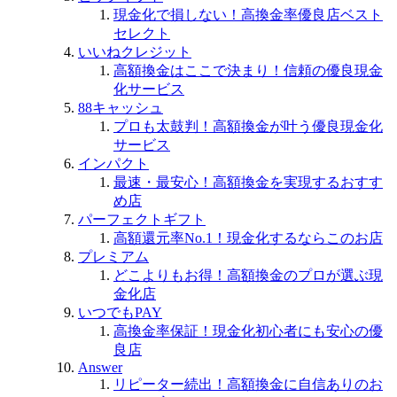
現金化で損しない！高換金率優良店ベスト
セレクト
いいねクレジット
高額換金はここで決まり！信頼の優良現金
化サービス
88キャッシュ
プロも太鼓判！高額換金が叶う優良現金化
サービス
インパクト
最速・最安心！高額換金を実現するおすす
め店
パーフェクトギフト
高額還元率No.1！現金化するならこのお店
プレミアム
どこよりもお得！高額換金のプロが選ぶ現
金化店
いつでもPAY
高換金率保証！現金化初心者にも安心の優
良店
Answer
リピーター続出！高額換金に自信ありのお