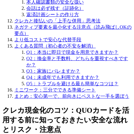
本人確認書類の安全な扱い
会話は必ず残す（証跡化）
返済計画シートの作り方
クレカと後払いの「上手な併用」思考法
ネガティブ要素を最小化する注意点（読み飛ばしOKの
要点）
より低コストで安心な代替手段
よくある質問（初心者の不安を解消）
Q1：本当に即日で現金を用意できますか？
Q2：換金率と手数料、どちらを重視すべきです
か？
Q3：家族にバレますか？
Q4：未成年でも利用できますか？
Q5：トラブルを避ける最も簡単なコツは？
ミニワーク：三分でできる準備シート
まとめ：安心第一で、前向きにベストな一手を選ぼう
クレカ現金化のコツ：QUOカードを活
用する前に知っておきたい安全な流れ
とリスク・注意点