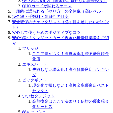
使い方の考え方（現金化に寄らない資金繰り）
QUOカードが関わるケース
一般的に語られる「やり方」の全体像（高レベル）
換金率・手数料・即日性の目安
安全確保のチェックリスト（必ず目を通したいポイン
ト）
安心して使うためのポジティブなコツ
安心保証！クレジットカード現金化最優良業者をご紹
介
ブリッジ
ここで差がつく！高換金率を誇る優良現金
化店
エキスパート
失敗しない現金化！高評価優良店ランキン
グ
ビックギフト
現金化で損しない！高換金率優良店ベスト
セレクト
いいねクレジット
高額換金はここで決まり！信頼の優良現金
化サービス
88キャッシュ