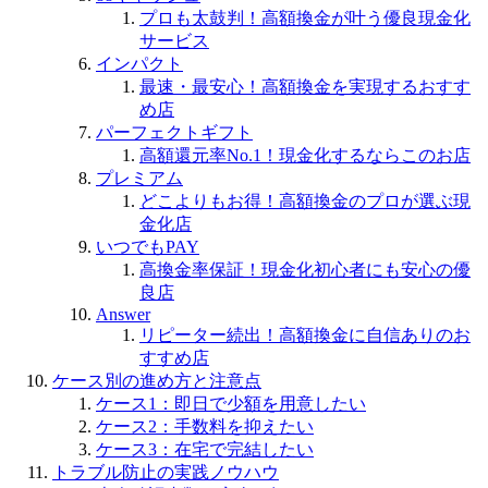
プロも太鼓判！高額換金が叶う優良現金化
サービス
インパクト
最速・最安心！高額換金を実現するおすす
め店
パーフェクトギフト
高額還元率No.1！現金化するならこのお店
プレミアム
どこよりもお得！高額換金のプロが選ぶ現
金化店
いつでもPAY
高換金率保証！現金化初心者にも安心の優
良店
Answer
リピーター続出！高額換金に自信ありのお
すすめ店
ケース別の進め方と注意点
ケース1：即日で少額を用意したい
ケース2：手数料を抑えたい
ケース3：在宅で完結したい
トラブル防止の実践ノウハウ