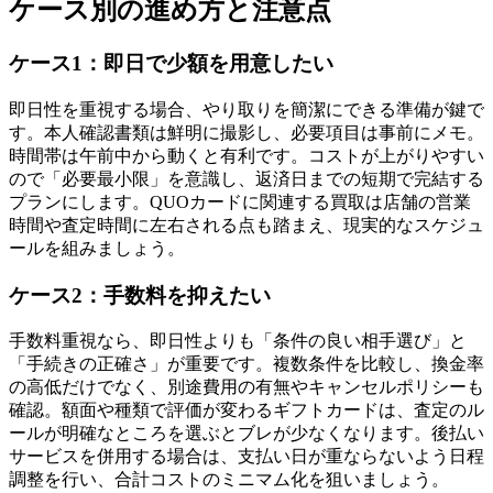
ケース別の進め方と注意点
ケース1：即日で少額を用意したい
即日性を重視する場合、やり取りを簡潔にできる準備が鍵で
す。本人確認書類は鮮明に撮影し、必要項目は事前にメモ。
時間帯は午前中から動くと有利です。コストが上がりやすい
ので「必要最小限」を意識し、返済日までの短期で完結する
プランにします。QUOカードに関連する買取は店舗の営業
時間や査定時間に左右される点も踏まえ、現実的なスケジュ
ールを組みましょう。
ケース2：手数料を抑えたい
手数料重視なら、即日性よりも「条件の良い相手選び」と
「手続きの正確さ」が重要です。複数条件を比較し、換金率
の高低だけでなく、別途費用の有無やキャンセルポリシーも
確認。額面や種類で評価が変わるギフトカードは、査定のル
ールが明確なところを選ぶとブレが少なくなります。後払い
サービスを併用する場合は、支払い日が重ならないよう日程
調整を行い、合計コストのミニマム化を狙いましょう。