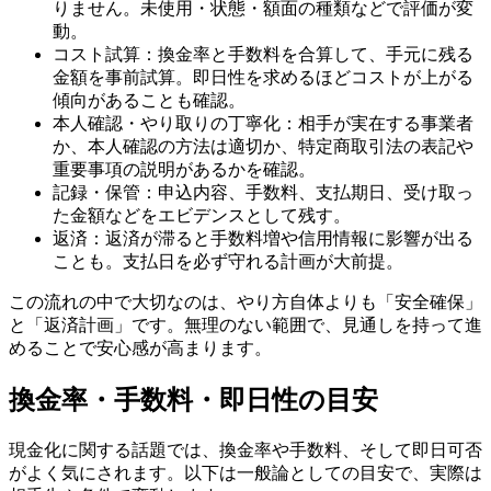
りません。未使用・状態・額面の種類などで評価が変
動。
コスト試算：換金率と手数料を合算して、手元に残る
金額を事前試算。即日性を求めるほどコストが上がる
傾向があることも確認。
本人確認・やり取りの丁寧化：相手が実在する事業者
か、本人確認の方法は適切か、特定商取引法の表記や
重要事項の説明があるかを確認。
記録・保管：申込内容、手数料、支払期日、受け取っ
た金額などをエビデンスとして残す。
返済：返済が滞ると手数料増や信用情報に影響が出る
ことも。支払日を必ず守れる計画が大前提。
この流れの中で大切なのは、やり方自体よりも「安全確保」
と「返済計画」です。無理のない範囲で、見通しを持って進
めることで安心感が高まります。
換金率・手数料・即日性の目安
現金化に関する話題では、換金率や手数料、そして即日可否
がよく気にされます。以下は一般論としての目安で、実際は