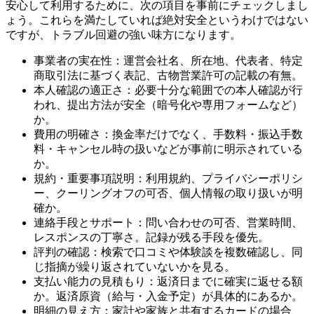
安心して利用するために、次の項目を事前にチェックしまし
ょう。これらを満たしていれば絶対安全というわけではない
ですが、トラブル回避の強い味方になります。
事業者の実在性：運営会社名、所在地、代表者、特定
商取引法に基づく表記、古物営業許可の記載の有無。
本人確認の適正さ：必要十分な範囲での本人確認が行
われ、提出方法が安全（暗号化や専用フォームなど）
か。
費用の明確さ：換金率だけでなく、手数料・振込手数
料・キャンセル時の扱いなどが事前に明示されている
か。
規約・重要事項説明：利用規約、プライバシーポリシ
ー、クーリングオフの可否、個人情報の取り扱いが明
確か。
連絡手段とサポート：問い合わせの可否、営業時間、
レスポンスの丁寧さ。記録が残る手段を優先。
評判の確認：検索で口コミや体験談を複数確認し、同
じ指摘が繰り返されていないかを見る。
支払い能力の見積もり：返済日までに確実に返せる額
か。返済原資（給与・入金予定）が具体的にあるか。
明細の見え方：家計や家族と共有するカードの場合、