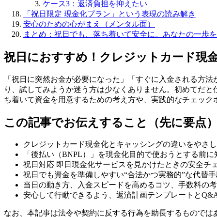
ケース3：返済負担を抑えたい
「祝日限定 現金化プラン」という表現の読み解き
安心のための心がまえ（メンタル面）
まとめ：祝日でも、落ち着いて安全に。あなたの一歩を
祝日におすすめ！クレジットカード現
「祝日に突然お金が必要になった」「すぐに入金される方法が
り、試してみようか迷う方は少なくありません。初めてだと
ち着いて資金を用意するための考え方や、実践的なチェック
この記事でお伝えすること（先に要点
クレジットカード現金化とキャッシングの違いをやさし
「後払い（BNPL）」を現金化目的で使おうとする前
祝日対応 即日現金化サービスを見かけたときの安全チ
祝日でも資金を準備しやすい“合法かつ実務的”な代替
当日の動き方、入金スピードを高めるコツ、手数料の考
安心して行動できるよう、返済計画テンプレートとQ&
なお、本記事は法令や契約に反する行為を助長するものでは