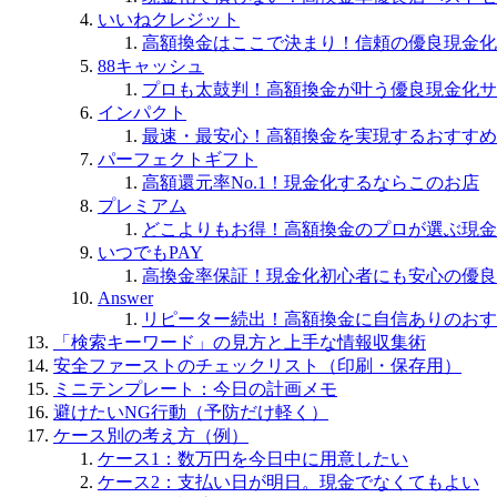
いいねクレジット
高額換金はここで決まり！信頼の優良現金化
88キャッシュ
プロも太鼓判！高額換金が叶う優良現金化サ
インパクト
最速・最安心！高額換金を実現するおすすめ
パーフェクトギフト
高額還元率No.1！現金化するならこのお店
プレミアム
どこよりもお得！高額換金のプロが選ぶ現金
いつでもPAY
高換金率保証！現金化初心者にも安心の優良
Answer
リピーター続出！高額換金に自信ありのおす
「検索キーワード」の見方と上手な情報収集術
安全ファーストのチェックリスト（印刷・保存用）
ミニテンプレート：今日の計画メモ
避けたいNG行動（予防だけ軽く）
ケース別の考え方（例）
ケース1：数万円を今日中に用意したい
ケース2：支払い日が明日。現金でなくてもよい