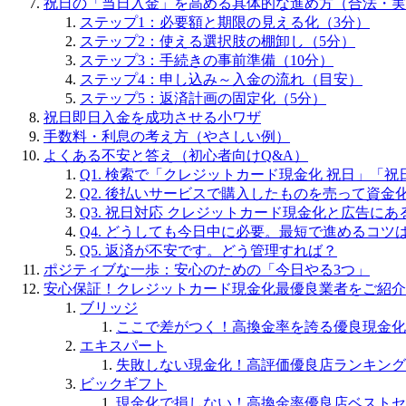
祝日の「当日入金」を高める具体的な進め方（合法・実
ステップ1：必要額と期限の見える化（3分）
ステップ2：使える選択肢の棚卸し（5分）
ステップ3：手続きの事前準備（10分）
ステップ4：申し込み～入金の流れ（目安）
ステップ5：返済計画の固定化（5分）
祝日即日入金を成功させる小ワザ
手数料・利息の考え方（やさしい例）
よくある不安と答え（初心者向けQ&A）
Q1. 検索で「クレジットカード現金化 祝日」「
Q2. 後払いサービスで購入したものを売って資金
Q3. 祝日対応 クレジットカード現金化と広告に
Q4. どうしても今日中に必要。最短で進めるコツ
Q5. 返済が不安です。どう管理すれば？
ポジティブな一歩：安心のための「今日やる3つ」
安心保証！クレジットカード現金化最優良業者をご紹介
ブリッジ
ここで差がつく！高換金率を誇る優良現金化
エキスパート
失敗しない現金化！高評価優良店ランキング
ビックギフト
現金化で損しない！高換金率優良店ベストセ