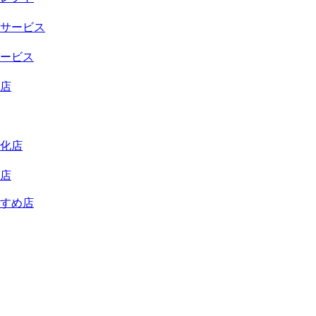
サービス
ービス
店
化店
店
すめ店