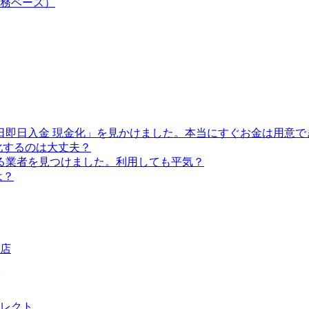
務ベース）
祝日即日入金 現金化」を見かけました。本当にすぐお金は用意
化するのは大丈夫？
ある業者を見つけました。利用しても平気？
は？
店
レクト