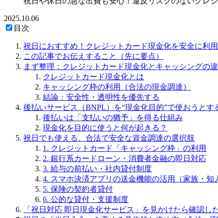
祝日や休日の急な出費も安心！違反リスクのないクレジ
2025.10.06
目次
祝日におすすめ！クレジットカード現金化を安全に利用
この記事でお伝えすること（先に要点）
まず整理：クレジットカード現金化とキャッシングの違
クレジットカード現金化とは
キャッシング枠の利用（合法の現金調達）
結論：安全性・透明性を優先する
後払いサービス（BNPL）を“現金化目的”で使おうとす
後払いは「支払いの猶予」を得る仕組み
現金化を目的に使うと何が起きる？
祝日でも使える、合法で安全な資金調達の選択肢
1. クレジットカード「キャッシング枠」の利用
2. 銀行系カードローン・消費者金融の即日対応
3. 給与の前払い・社内貸付制度
4. スマホ決済アプリの送金機能の活用（家族・知
5. 保険の契約者貸付
6. 公的な貸付・支援制度
「祝日対応 即日現金化サービス」を見かけたら確認し