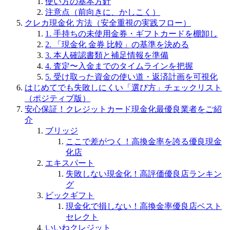
使い方の基本方針
注意点（前向きに、かしこく）
クレカ現金化 方法（安全重視の実践フロー）
1. 手持ちの未使用金券・ギフトカードを棚卸し
2. 「現金化 金券 比較」の基準を決める
3. 本人確認書類と補足情報を準備
4. 査定〜入金までのタイムラインを把握
5. 受け取った資金の使い道・返済計画を可視化
はじめてでも失敗しにくい「選び方」チェックリスト
（ポジティブ版）
安心保証！クレジットカード現金化最優良業者をご紹
介
ブリッジ
ここで差がつく！高換金率を誇る優良現金
化店
エキスパート
失敗しない現金化！高評価優良店ランキン
グ
ビックギフト
現金化で損しない！高換金率優良店ベスト
セレクト
いいねクレジット