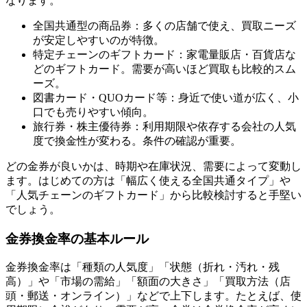
なります。
全国共通型の商品券：多くの店舗で使え、買取ニーズ
が安定しやすいのが特徴。
特定チェーンのギフトカード：家電量販店・百貨店な
どのギフトカード。需要が高いほど買取も比較的スム
ーズ。
図書カード・QUOカード等：身近で使い道が広く、小
口でも売りやすい傾向。
旅行券・株主優待券：利用期限や依存する会社の人気
度で換金性が変わる。条件の確認が重要。
どの金券が良いかは、時期や在庫状況、需要によって変動し
ます。はじめての方は「幅広く使える全国共通タイプ」や
「人気チェーンのギフトカード」から比較検討すると手堅い
でしょう。
金券換金率の基本ルール
金券換金率は「種類の人気度」「状態（折れ・汚れ・残
高）」や「市場の需給」「額面の大きさ」「買取方法（店
頭・郵送・オンライン）」などで上下します。たとえば、使