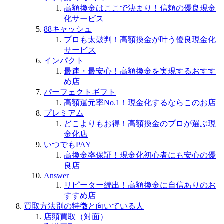
高額換金はここで決まり！信頼の優良現金
化サービス
88キャッシュ
プロも太鼓判！高額換金が叶う優良現金化
サービス
インパクト
最速・最安心！高額換金を実現するおすす
め店
パーフェクトギフト
高額還元率No.1！現金化するならこのお店
プレミアム
どこよりもお得！高額換金のプロが選ぶ現
金化店
いつでもPAY
高換金率保証！現金化初心者にも安心の優
良店
Answer
リピーター続出！高額換金に自信ありのお
すすめ店
買取方法別の特徴と向いている人
店頭買取（対面）