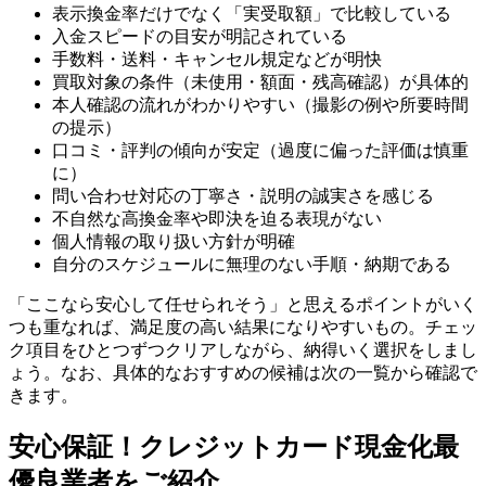
表示換金率だけでなく「実受取額」で比較している
入金スピードの目安が明記されている
手数料・送料・キャンセル規定などが明快
買取対象の条件（未使用・額面・残高確認）が具体的
本人確認の流れがわかりやすい（撮影の例や所要時間
の提示）
口コミ・評判の傾向が安定（過度に偏った評価は慎重
に）
問い合わせ対応の丁寧さ・説明の誠実さを感じる
不自然な高換金率や即決を迫る表現がない
個人情報の取り扱い方針が明確
自分のスケジュールに無理のない手順・納期である
「ここなら安心して任せられそう」と思えるポイントがいく
つも重なれば、満足度の高い結果になりやすいもの。チェッ
ク項目をひとつずつクリアしながら、納得いく選択をしまし
ょう。なお、具体的なおすすめの候補は次の一覧から確認で
きます。
安心保証！クレジットカード現金化最
優良業者をご紹介