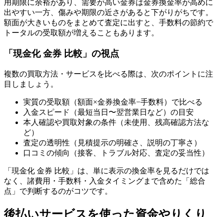
用期限に余裕があり、需要が高い金券は金券換金率が高めに
出やすい一方、傷みや期限の近さがあると下がりがちです。
額面が大きいものをまとめて査定に出すと、手数料の節約で
トータルの受取額が増えることもあります。
「現金化 金券 比較」の視点
複数の買取方法・サービスを比べる際は、次のポイントに注
目しましょう。
実質の受取額（額面×金券換金率−手数料）で比べる
入金スピード（最短当日〜翌営業日など）の目安
本人確認や買取対象の条件（未使用、残高確認方法な
ど）
査定の透明性（見積提示の明確さ、説明の丁寧さ）
口コミの傾向（接客、トラブル対応、査定の妥当性）
「現金化 金券 比較」は、単に表示の換金率を見るだけでは
なく、諸費用・手数料・入金タイミングまで含めた「総合
点」で判断するのがコツです。
後払いサービスを使った資金やりくり