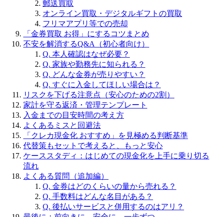
郵送買取
オンライン買取・デジタルギフトの買取
フリマアプリ等での売却
「金券買取 お得」にするコツまとめ
不安を解消するQ&A（初心者向け）
Q. 本人確認はなぜ必要？
Q. 家族や勤務先に知られる？
Q. どんな金券が売りやすい？
Q. すぐに入金してほしい場合は？
リスクを下げる注意点（安心のための2割）
家計を守る返済・管理テンプレート
入金までの目安時間の考え方
よくあるミスと回避法
「クレカ現金化 おすすめ」を見極める判断基準
代替策もセットで考えると、もっと安心
ケーススタディ：はじめての現金化を上手に乗り切る
流れ
よくある質問（追加編）
Q. 金券はどのくらいの量から売れる？
Q. 手数料はどんな名目がある？
Q. 後払いサービスと併用するのはアリ？
最後に：前向きに、安全に、一歩ずつ