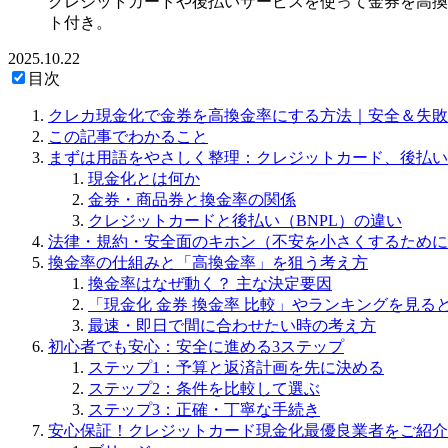
クレジットカードや後払いサービスを使って金券を高換
ト付き。
2025.10.22
目次
クレカ現金化で金券を高換金率にする方法｜安全＆失敗
この記事でわかること
まずは用語をやさしく整理：クレジットカード、後払い
現金化とは何か
金券・商品券と換金率の関係
クレジットカードと後払い（BNPL）の違い
法律・規約・安全面のキホン（不安を小さくするために
換金率の仕組みと「高換金率」を狙う考え方
換金率はなぜ動く？ 主な決定要因
「現金化 金券 換金率 比較」やランキングを見る
最速・即日で間に合わせたい時の考え方
初心者でも安心：安全に進める3ステップ
ステップ1：予算と返済計画を先に決める
ステップ2：条件を比較して選ぶ
ステップ3：正確・丁寧な手続き
安心保証！クレジットカード現金化最優良業者をご紹介