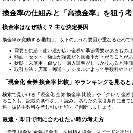
換金率の仕組みと「高換金率」を狙う考
換金率はなぜ動く？ 主な決定要因
換金率が変動する理由は、以下のような要因が重なるためで
需要と供給：使い道が広い金券や季節需要があるものは
額面・セット：額面が端数だと換金率が下がることがあ
状態：未使用・傷なし・購入証明がしっかりあると評価
取引方法：店頭・郵送・デジタルによって手数料やスピ
「現金化 金券 換金率 比較」やランキングを見ると
検索で見かける「現金化 金券 換金率 比較」や「クレカ 金
ることも。記載の条件をよく読み、あなたの取引条件に当ては
料・振込手数料を差し引いた額）で判断しましょう。
最速・即日で間に合わせたい時の考え方
「最速 現金化 金券 換金率」を目指す場合、スピードと率