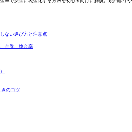
金率で安全に現金化する方法を初心者向けに解説。規約順守や
しない選び方と注意点
、金券、換金率
）
ときのコツ