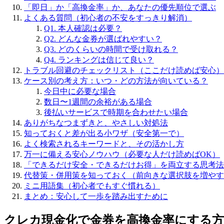
「即日」か「高換金率」か、あなたの優先順位で選ぶ
よくある質問（初心者の不安をすっきり解消）
Q1. 本人確認は必要？
Q2. どんな金券が選ばれやすい？
Q3. どのくらいの時間で受け取れる？
Q4. ランキングは信じて良い？
トラブル回避のチェックリスト（ここだけ読めば安心）
ケース別の考え方：いつ・どの方法が向いている？
今日中に必要な場合
数日〜1週間の余裕がある場合
後払いサービスで時期を合わせたい場合
ありがちなつまずきと、やさしい対処法
知っておくと差が出る小ワザ（安全第一で）
よく検索されるキーワードと、その活かし方
万一に備える安心ノウハウ（必要な人だけ読めばOK）
「できるだけ安全・できるだけお得」を両立する思考法
代替策・併用策を知っておく（前向きな選択肢を増やす
ミニ用語集（初心者でもすぐ慣れる）
まとめ：安心して一歩を踏み出すために
クレカ現金化で金券を高換金率にする方