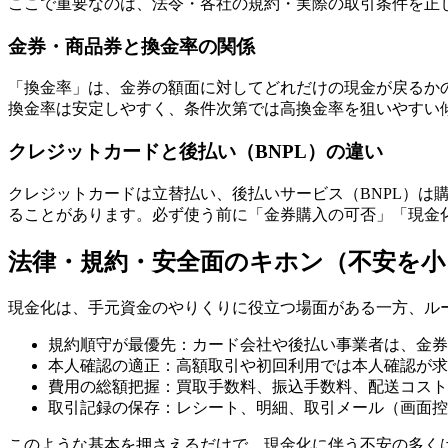
ここで重要なのは、法令・各社の規約・実際の取引条件を正
金券・商品券と換金率の関係
「換金率」は、金券の額面に対してどれだけの現金が戻るかの
換金率は安定しやすく、条件次第では高換金率を狙いやすい
クレジットカードと後払い（BNPL）の違い
クレジットカードは立替払い、後払いサービス（BNPL）
ることがあります。必ず使う前に「金券購入の可否」「現金化
法律・規約・安全面のキホン（不安を
現金化は、手元資金のやりくりに役立つ場面がある一方、ル
規約順守が最優先：カード会社や後払い事業者は、金券
本人確認の適正：高額取引や初回利用では本人確認が求
費用の総額把握：買取手数料、振込手数料、配送コスト
取引記録の保存：レシート、明細、取引メール（画面控
このような基本を押さえるだけで、現金化に伴う不安の多く