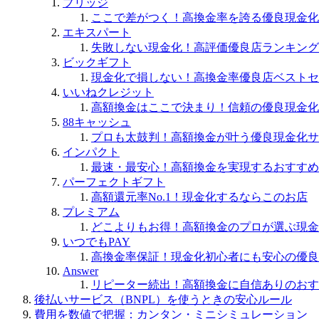
ブリッジ
ここで差がつく！高換金率を誇る優良現金化
エキスパート
失敗しない現金化！高評価優良店ランキング
ビックギフト
現金化で損しない！高換金率優良店ベストセ
いいねクレジット
高額換金はここで決まり！信頼の優良現金化
88キャッシュ
プロも太鼓判！高額換金が叶う優良現金化サ
インパクト
最速・最安心！高額換金を実現するおすすめ
パーフェクトギフト
高額還元率No.1！現金化するならこのお店
プレミアム
どこよりもお得！高額換金のプロが選ぶ現金
いつでもPAY
高換金率保証！現金化初心者にも安心の優良
Answer
リピーター続出！高額換金に自信ありのおす
後払いサービス（BNPL）を使うときの安心ルール
費用を数値で把握：カンタン・ミニシミュレーション