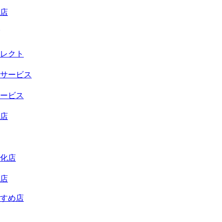
店
レクト
サービス
ービス
店
化店
店
すめ店