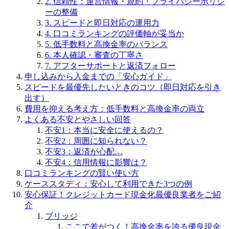
2. 信頼性：運営情報・規約・プライバシーポリシ
ーの整備
3. スピードと即日対応の運用力
4. 口コミランキングの評価軸が妥当か
5. 低手数料と高換金率のバランス
6. 本人確認・審査の丁寧さ
7. アフターサポートと返済フォロー
申し込みから入金までの「安心ガイド」
スピードを最優先したいときのコツ（即日対応を引き
出す）
費用を抑える考え方：低手数料と高換金率の両立
よくある不安とやさしい回答
不安1：本当に安全に使えるの？
不安2：周囲に知られない？
不安3：返済が心配…
不安4：信用情報に影響は？
口コミランキングの賢い使い方
ケーススタディ：安心して利用できた3つの例
安心保証！クレジットカード現金化最優良業者をご紹
介
ブリッジ
ここで差がつく！高換金率を誇る優良現金