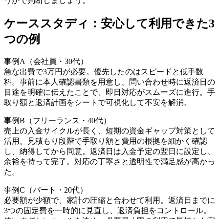
うかで判断しましょう。
ケーススタディ：安心して利用できた3
つの例
事例A（会社員・30代）
急な出費で3万円が必要。優先したのはスピードと低手数
料。事前に本人確認書類を用意し、問い合わせ時に返済日の
目途を明確に伝えたことで、即日対応がスムーズに進行。手
取り額と返済計画をシートで可視化して不安を解消。
事例B（フリーランス・40代）
売上の入金サイクルが長く、短期の資金ギャップ対策として
活用。見積もり段階で手取り額と費用の根拠を細かく確認
し、納得してから同意。返済日は入金予定の翌日に設定し、
余裕を持って完了。対応の丁寧さと透明性で満足感が高かっ
た。
事例C（パート・20代）
必要額が少額で、家計の圧縮と合わせて利用。返済日までに
3つの固定費を一時的に見直し、返済負担をコントロール。