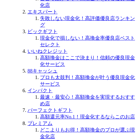
化店
エキスパート
失敗しない現金化！高評価優良店ランキン
グ
ビックギフト
現金化で損しない！高換金率優良店ベスト
セレクト
いいねクレジット
高額換金はここで決まり！信頼の優良現金
化サービス
88キャッシュ
プロも太鼓判！高額換金が叶う優良現金化
サービス
インパクト
最速・最安心！高額換金を実現するおすす
め店
パーフェクトギフト
高額還元率No.1！現金化するならこのお店
プレミアム
どこよりもお得！高額換金のプロが選ぶ現
金化店