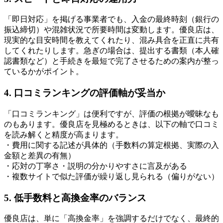
「即日対応」を掲げる事業者でも、入金の最終時刻（銀行の
振込締切）や混雑状況で所要時間は変動します。優良店は、
現実的な目安時間を教えてくれたり、混み具合を正直に共有
してくれたりします。急ぎの場合は、提出する書類（本人確
認書類など）と手続きを最短で完了させるための案内が整っ
ているかがポイント。
4. 口コミランキングの評価軸が妥当か
「口コミランキング」は便利ですが、評価の根拠が曖昧なも
のもあります。優良店を見極めるときは、以下の軸で口コミ
を読み解くと精度が高まります。
・費用に関する記述が具体的（手数料の算定根拠、実際の入
金額と差異の有無）
・応対の丁寧さ・説明の分かりやすさに言及がある
・複数サイトで似た評価が繰り返し見られる（偏りがない）
5. 低手数料と高換金率のバランス
優良店は、単に「高換金率」を強調するだけでなく、最終的