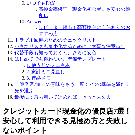
いつでもPAY
高換金率保証！現金化初心者にも安心の優
良店
Answer
リピーター続出！高額換金に自信ありのお
すすめ店
トラブル回避のためのチェックリスト
小さなリスクも最小化するために（大事な注意点）
代替手段も知っておくと、さらに安心
はじめてでも迷わない、準備テンプレート
1. 使う前のミニ台本
2. 家計ミニ見直し
3. 連絡メモ
「優良店7選」の意味をもう一度：7つの基準を満たす
先を選ぶ
最後に：落ち着いて進めれば、きっと大丈夫
クレジットカード現金化の優良店7選！
安心して利用できる見極め方と失敗し
ないポイント