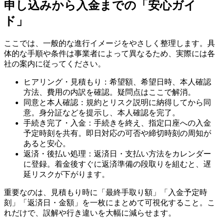
申し込みから入金までの「安心ガイ
ド」
ここでは、一般的な進行イメージをやさしく整理します。具
体的な手順や条件は事業者によって異なるため、実際には各
社の案内に従ってください。
ヒアリング・見積もり：希望額、希望日時、本人確認
方法、費用の内訳を確認。疑問点はここで解消。
同意と本人確認：規約とリスク説明に納得してから同
意。身分証などを提示し、本人確認を完了。
手続き完了・入金：手続きを終え、指定口座への入金
予定時刻を共有。即日対応の可否や締切時刻の周知が
あると安心。
返済・後払い処理：返済日・支払い方法をカレンダー
に登録。着金後すぐに返済準備の段取りを組むと、遅
延リスクが下がります。
重要なのは、見積もり時に「最終手取り額」「入金予定時
刻」「返済日・金額」を一枚にまとめて可視化すること。こ
れだけで、誤解や行き違いを大幅に減らせます。