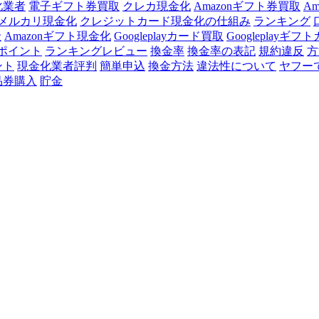
化業者
電子ギフト券買取
クレカ現金化
Amazonギフト券買取
A
メルカリ現金化
クレジットカード現金化の仕組み
ランキング
金
Amazonギフト現金化
Googleplayカード買取
Googleplayギフ
ポイント
ランキングレビュー
換金率
換金率の表記
規約違反
方
ント
現金化業者評判
簡単申込
換金方法
違法性について
ヤフー
品券購入
貯金