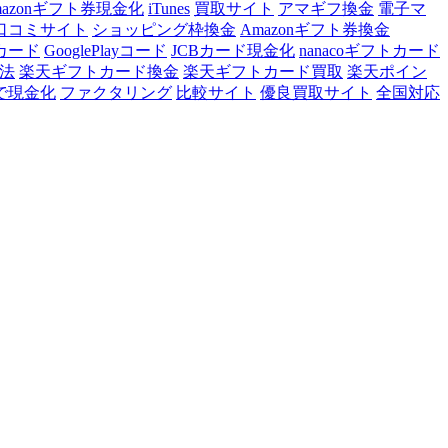
mazonギフト券現金化
iTunes
買取サイト
アマギフ換金
電子マ
口コミサイト
ショッピング枠換金
Amazonギフト券換金
トカード
GooglePlayコード
JCBカード現金化
nanacoギフトカード
法
楽天ギフトカード換金
楽天ギフトカード買取
楽天ポイン
で現金化
ファクタリング
比較サイト
優良買取サイト
全国対応