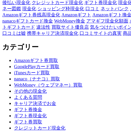
後払い現金化
クレジットカード現金化
ギフト券現金化
現金
ネー図鑑
現金化
ショッピング枠現金化
口コミ
ネットバンク
Amazonギフト券残高現金化
Amazonギフト
Amazonギフト換
nanacoギフトカード換金
WebMoney換金
アマギフ現金化額面
トギフトカード
違法性
買取サイト優良店
気をつけたいポイ
口コミは嘘
携帯キャリア決済現金化
口コミサイトの真実
商
カテゴリー
Amazonギフト券買取
GooglePlayカード買取
iTunesカード買取
nanaco（ナナコ）買取
WebMoney（ウェブマネー）買取
その他の現金化
よくある質問
キャリア決済でお金
ギフト券換金
ギフト券現金化
ギフト券買取
クレジットカード現金化