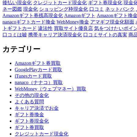
後払い現金化
クレジットカード現金化
ギフト券現金化
現金
ネー図鑑
現金化
ショッピング枠現金化
口コミ
ネットバンク
Amazonギフト券残高現金化
Amazonギフト
Amazonギフト換
nanacoギフトカード換金
WebMoney換金
アマギフ現金化額面
トギフトカード
違法性
買取サイト優良店
気をつけたいポイ
口コミは嘘
携帯キャリア決済現金化
口コミサイトの真実
商
カテゴリー
Amazonギフト券買取
GooglePlayカード買取
iTunesカード買取
nanaco（ナナコ）買取
WebMoney（ウェブマネー）買取
その他の現金化
よくある質問
キャリア決済でお金
ギフト券換金
ギフト券現金化
ギフト券買取
クレジットカード現金化