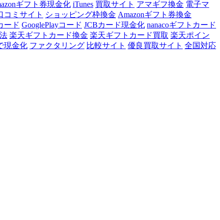
mazonギフト券現金化
iTunes
買取サイト
アマギフ換金
電子マ
口コミサイト
ショッピング枠換金
Amazonギフト券換金
トカード
GooglePlayコード
JCBカード現金化
nanacoギフトカード
法
楽天ギフトカード換金
楽天ギフトカード買取
楽天ポイン
で現金化
ファクタリング
比較サイト
優良買取サイト
全国対応