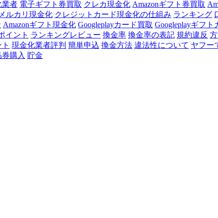
化業者
電子ギフト券買取
クレカ現金化
Amazonギフト券買取
A
メルカリ現金化
クレジットカード現金化の仕組み
ランキング
金
Amazonギフト現金化
Googleplayカード買取
Googleplayギフ
ポイント
ランキングレビュー
換金率
換金率の表記
規約違反
方
ント
現金化業者評判
簡単申込
換金方法
違法性について
ヤフー
品券購入
貯金