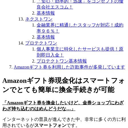
「安心・効率的・迅速」をコンセプトの優
良会社エスコム！
基本情報
ネクストワン
金融業界に精通したスタッフが対応！成約
率９６％！
基本情報
プロテクトワン
個人事業主に特化したサービスも提供！原
則即日入金！
プロテクトワン基本情報
Amazonギフト券を利用した詐欺事件が多発しています
Amazonギフト券現金化はスマートフォ
ンでとても簡単に換金手続きが可能
「Amazonギフト券を換金したいけど、金券ショップにわざ
わざ持ち込むのはめんどうだな…」
インターネットの普及が進んできた中、非常に多くの方に利
用されているが
スマートフォン
です。