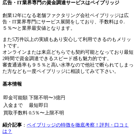
広告・IT業界専門の資金調達サービスはペイブリッジ
創業12年になる老舗ファクタリング会社ペイブリッジは広
告・IT業界専門にサービス展開をしており、手数料は０.
５％〜と業界最安値となります。
また5万件以上の実績もあり安心して利用できるのもメリッ
トです。
オンラインまたは来店どちらでも契約可能となっており最短
2時間で資金調達できるスピード感も魅力的です。
審査通過率も９５％と高い水準なので他社で断られてしまっ
た方なども一度ペイブリッジに相談してみて下さい。
基本情報
即金可能額
下限不明〜3億円
入金まで
最短即日
買取手数料
0.5％〜上限不明
紹介記事
：
ペイブリッジの特徴を徹底考察！評判・口コミ
は？