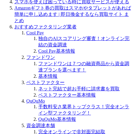
スマホを使えば困っている時に買取サービスが使える
Amazonギフト券の買取はスマホやタブレットがあれば
簡単に申し込めます | 即日換金するなら買取サイト ま
とめ
おすすめファクタリング業者
Cool Pay
独自のAIスコアリング審査！オンライン完
結の資金調達
Cool Pay基本情報
ファンドワン
ファンドワンは７つの融資商品から資金調
達プランを選べます！
基本情報
ベストファクター
ネット完結で超お手軽に請求書を買取
ベストファクター基本情報
QuQuMo
手数料安さ業界トップクラス！完全オンラ
イン型ファクタリング！
QuQuMo基本情報
資金調達本舗
完全オンラインで非対面完結取