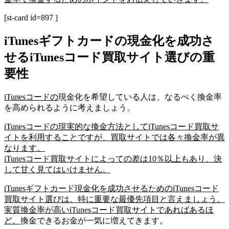
[st-card id=897 ]
iTunesギフトカードの現金化を成功さ
せるiTunesコード買取サイト選びの重
要性
iTunesコードの
現金化を希望している人は、なるべく換金率
を高められるように考えましょう。
iTunesコードの現実的な換金方法としてiTunesコード買取サ
イトを利用することですが、買取サイトでは各々換金率が異
なります。
iTunesコード買取サイトによっての差は10％以上もあり、決
して甘く見てはいけません。
iTunesギフトカード現金化を成功させるためのiTunesコード
買取サイト選びは、特に重要な最優先項目と言えましょう。
実質換金率が高いiTunesコード買取サイトであればあるほ
ど、
換金できるお金が一気に増えてきます。