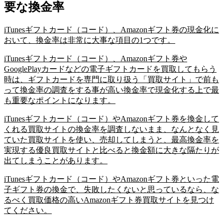
要な換金率
iTunesギフトカード（コード）、Amazonギフト券の現金化に
おいて、換金率は非常に大事な項目の1つです。
iTunesギフトカード（コード）、Amazonギフト券や
GooglePlayカードなどの電子ギフトカードを買取してもらう
時は、ギフトカードを専門に取り扱う「買取サイト」で前も
って換金率の調査をする事が
高い換金率で現金化する上で最
も重要なポイントになります。
iTunesギフトカード（コード）やAmazonギフト券を換金して
くれる買取サイトの換金率を調査しないまま、なんとなく見
ていた買取サイトを使い、売却してしまうと、最高換金率を
実現する優良買取サイトと比べると換金額に大きな隔たりが
出てしまうことがあります。
iTunesギフトカード（コード）やAmazonギフト券といった電
子ギフト券の換金で、失敗したくないと思っているなら、な
るべく買取価格の高いAmazonギフト券買取サイトを見つけ
てください。