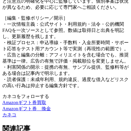
と注意点の明確化を中心に監修しています。個別事案は状況
が異なるため、必要に応じて専門家へご相談ください。
［編集・監修ポリシー／開示］
・一次情報主義：公式サイト・利用規約・法令・公的機関
FAQを一次ソースとして参照。数値は取得日と出典を明記
し、更新履歴を残します。
・検証プロセス：申込導線・手数料・入金所要時間・サポー
ト応答をテスト用アカウント等で実測（再現性の範囲で）。
・広告と編集の分離：アフィリエイトを含む場合でも、推奨
基準は一律。広告の有無で評価・掲載順位を変更しません。
・利害関係の開示：提携の有無、サンプル提供、監修料等が
ある場合は記事内で明示します。
・読者保護：未成年利用、規約違反、過度な借入などリスク
の高い行為は抑止する編集方針です。
カネコをフォローする
Amazonギフト券買取
Amazonギフト券 換金
カネコ
関連記事