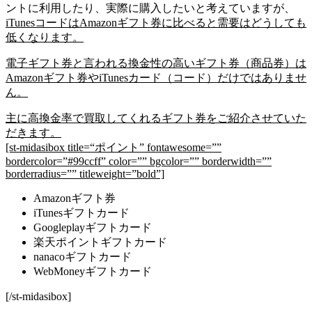
ントに利用したり、実際に購入したいと考えていますが、
iTunesコードはAmazonギフト券に比べると需要はどうしても
低くなります。
電子ギフト券と言われる換金性の高いギフト券（商品券）は
Amazonギフト券やiTunesカード（コード）だけではありませ
ん。
主に高換金率で買取してくれるギフト券をご紹介させていた
だきます。
[st-midasibox title=“ポイント” fontawesome=””
bordercolor=”#99ccff” color=”” bgcolor=”” borderwidth=””
borderradius=”” titleweight=”bold”]
Amazonギフト券
iTunesギフトカード
Googleplayギフトカード
楽天ポイントギフトカード
nanacoギフトカード
WebMoneyギフトカード
[/st-midasibox]