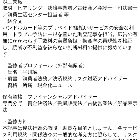
以上実施
取材・ヒアリング：決済事業者／古物商／弁護士・司法書士
／消費生活センター担当者 等
・紹介文：
バンドルカード等のプリペイド/後払いサービスの安全な利
用・トラブル予防に主眼を置いた調査記事を担当。広告の有
無にかかわらず手数料の実質負担・換金率の再現性を検証
し、読者が不利益を被らない判断材料の提供に努めていま
す。
［監修者プロフィール（外部有識者）］
・氏名：平川誠
・肩書：消費者法務／決済規約リスク対応アドバイザー
・資格・所属：現金化ニュース
保有資格：ファイナンシャルアドバイザー
専門分野：資金決済法／割賦販売法／古物営業法／景品表示
法
・監修方針：
本記事は違法行為の教唆・助長を目的としません。各サービ
ス利用規約・関係法令の一般的な考え方に照らして、リスク