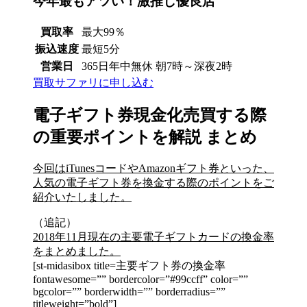
今年最もアツい！激推し優良店
買取率
最大99％
振込速度
最短5分
営業日
365日年中無休 朝7時～深夜2時
買取サファリに申し込む
電子ギフト券現金化売買する際
の重要ポイントを解説 まとめ
今回はiTunesコードやAmazonギフト券といった、
人気の電子ギフト券を換金する際のポイントをご
紹介いたしました。
（追記）
2018年11月現在の主要電子ギフトカードの換金率
をまとめました。
[st-midasibox title=主要ギフト券の換金率
fontawesome=”” bordercolor=”#99ccff” color=””
bgcolor=”” borderwidth=”” borderradius=””
titleweight=”bold”]