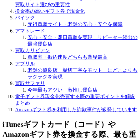
買取サイト選びの重要性
換金率の高いギフト券で現金化
バイソク
元祖買取サイト・老舗の安心・安全を保障
アマトレード
安心・安全・即日買取を実現！リピーター続出の
最強優良店
買取カリビアン
買取率・振込速度どちらも業界最高
アプリル
老舗の優良店！親切丁寧をモットーにどこよりも
ラクラクを実現
買取サファリ
今年最もアツい！激推し優良店
電子ギフト券現金化売買する際の重要ポイントを解説
まとめ
Amazonギフト券を利用した詐欺事件が多発しています
iTunesギフトカード（コード）や
Amazonギフト券を換金する際、最も重