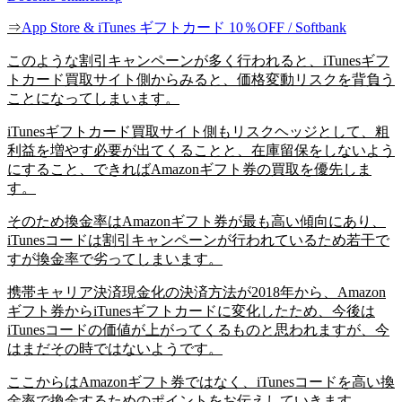
⇒
App Store & iTunes ギフトカード 10％OFF / Softbank
このような割引キャンペーンが多く行われると、iTunesギフ
トカード買取サイト側からみると、価格変動リスクを背負う
ことになってしまいます。
iTunesギフトカード買取サイト側もリスクヘッジとして、粗
利益を増やす必要が出てくることと、在庫留保をしないよう
にすること、できればAmazonギフト券の買取を優先しま
す。
そのため換金率はAmazonギフト券が最も高い傾向にあり、
iTunesコードは割引キャンペーンが行われているため若干で
すが換金率で劣ってしまいます。
携帯キャリア決済現金化の決済方法が2018年から、Amazon
ギフト券からiTunesギフトカードに変化したため、今後は
iTunesコードの価値が上がってくるものと思われますが、今
はまだその時ではないようです。
ここからはAmazonギフト券ではなく、iTunesコードを高い換
金率で換金するためのポイントをお伝えしていきます。