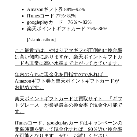
Amazonギフト券 88%~92%
iTunesコード 77%~82%
googleplayカード 76％〜82%
楽天ポイントギフトカード 75%~86%
[/st-midasibox]
ここ最近では、やはりアマギフが圧倒的に換金率
は高い傾向にありますが、楽天ポイントギフトカ
ードも非常に高い水準まで上がってきています。
年内のうちに現金化を目指すのであれば、
Amazonギフト券と楽天ポイントギフトカードが
お勧めです。
楽天ポイントギフトカードは買取サイト、「ギフ
トグレース」が業界最高の換金率で現金化可能で
す。
iTunesコード、googleplayカードはキャンペーンの
開催時期を狙って現金化すれば、90％近い換金率
が可能となります。ぜひ、お試しください。