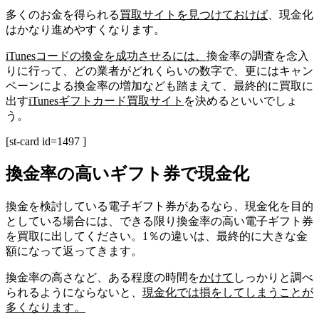
多くのお金を得られる
買取サイトを見つけておけば
、現金化
はかなり進めやすくなります。
iTunesコードの換金を成功させるには、
換金率の調査を念入
りに行って、どの業者がどれくらいの数字で、更にはキャン
ペーンによる換金率の増加なども踏まえて、最終的に買取に
出す
iTunesギフトカード買取サイト
を決めるといいでしょ
う。
[st-card id=1497 ]
換金率の高いギフト券で現金化
換金を検討している電子ギフト券があるなら、現金化を目的
としている場合には、できる限り換金率の高い電子ギフト券
を買取に出してください。1％の違いは、最終的に大きな金
額になって返ってきます。
換金率の高さなど、ある程度の時間を
かけて
しっかりと調べ
られるようにならないと、
現金化では損をしてしまうことが
多くなります。