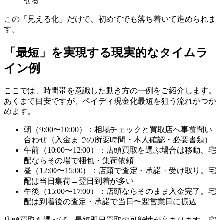
せる
この「見える化」だけで、初めてでも落ち着いて進められま
す。
「最短」を実現する現実的なタイムラ
イン例
ここでは、時間帯を意識した動き方の一例をご紹介します。
あくまで目安ですが、ペイディ現金化最短を狙う流れがつか
めます。
朝（9:00〜10:00）：相場チェックと買取店へ事前問い
合わせ（入金までの所要時間・本人確認・必要書類）
午前（10:00〜12:00）：店頭買取を選ぶ場合は移動、宅
配ならその場で梱包・集荷依頼
昼（12:00〜15:00）：店頭で査定・承諾・受け取り。宅
配は当日集荷→翌日到着が多い
午後（15:00〜17:00）：店頭ならそのまま入金完了。宅
配は到着後の査定・承諾で当日〜翌営業日に振込
店頭買取を選べば、最短即日買取の可能性が高まります。宅