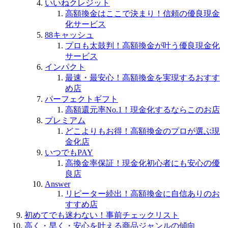
いいねクレジット
高額換金はここで決まり！信頼の優良現金
化サービス
88キャッシュ
プロも太鼓判！高額換金が叶う優良現金化
サービス
インパクト
最速・最安心！高額換金を実現するおすす
め店
パーフェクトギフト
高額還元率No.1！現金化するならこのお店
プレミアム
どこよりもお得！高額換金のプロが選ぶ現
金化店
いつでもPAY
高換金率保証！現金化初心者にも安心の優
良店
Answer
リピーター続出！高額換金に自信ありのお
すすめ店
初めてでも迷わない！事前チェックリスト
高く・早く・安心を叶える商品ジャンルの傾向