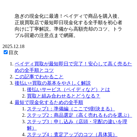
急ぎの現金化に最適！ペイディで商品を購入後、
正規買取店で最短即日現金化する全手順を初心者
向けに丁寧解説。準備から高額売却のコツ、トラ
ブル回避の注意点まで網羅。
2025.12.18
目次
ペイディ買取が最短即日で完了！安心して高く売るた
めの全手順とコツ
この記事でわかること
後払い×買取の基本をやさしく解説
後払いサービス（ペイディなど）とは
買取と組み合わせるとどうなる？
最短で現金化するための全手順
ステップ1：準備編（ここで9割決まる）
ステップ2：商品選定（高く売れるものを選ぶ）
ステップ3：申し込み（店頭・宅配の違いを理
解）
ステップ4：査定アップのコツ（具体策）