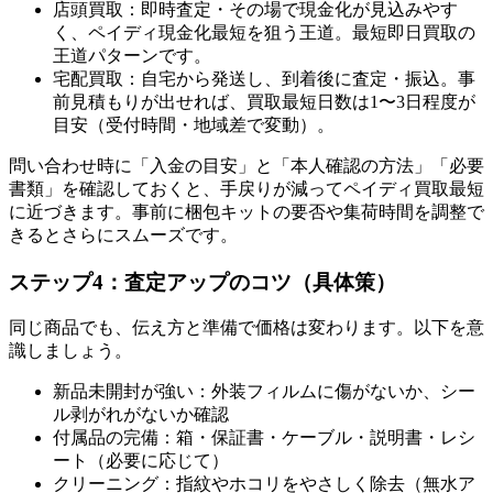
店頭買取：即時査定・その場で現金化が見込みやす
く、ペイディ現金化最短を狙う王道。最短即日買取の
王道パターンです。
宅配買取：自宅から発送し、到着後に査定・振込。事
前見積もりが出せれば、買取最短日数は1〜3日程度が
目安（受付時間・地域差で変動）。
問い合わせ時に「入金の目安」と「本人確認の方法」「必要
書類」を確認しておくと、手戻りが減ってペイディ買取最短
に近づきます。事前に梱包キットの要否や集荷時間を調整で
きるとさらにスムーズです。
ステップ4：査定アップのコツ（具体策）
同じ商品でも、伝え方と準備で価格は変わります。以下を意
識しましょう。
新品未開封が強い：外装フィルムに傷がないか、シー
ル剥がれがないか確認
付属品の完備：箱・保証書・ケーブル・説明書・レシ
ート（必要に応じて）
クリーニング：指紋やホコリをやさしく除去（無水ア