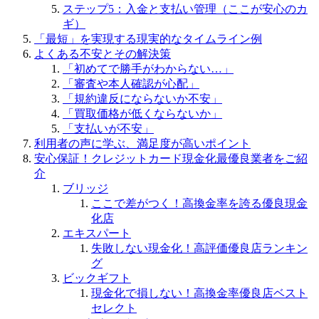
ステップ5：入金と支払い管理（ここが安心のカ
ギ）
「最短」を実現する現実的なタイムライン例
よくある不安とその解決策
「初めてで勝手がわからない…」
「審査や本人確認が心配」
「規約違反にならないか不安」
「買取価格が低くならないか」
「支払いが不安」
利用者の声に学ぶ、満足度が高いポイント
安心保証！クレジットカード現金化最優良業者をご紹
介
ブリッジ
ここで差がつく！高換金率を誇る優良現金
化店
エキスパート
失敗しない現金化！高評価優良店ランキン
グ
ビックギフト
現金化で損しない！高換金率優良店ベスト
セレクト