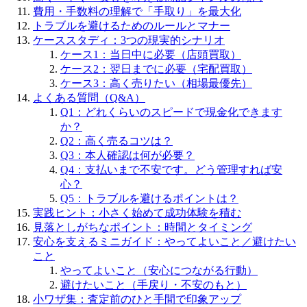
費用・手数料の理解で「手取り」を最大化
トラブルを避けるためのルールとマナー
ケーススタディ：3つの現実的シナリオ
ケース1：当日中に必要（店頭買取）
ケース2：翌日までに必要（宅配買取）
ケース3：高く売りたい（相場最優先）
よくある質問（Q&A）
Q1：どれくらいのスピードで現金化できます
か？
Q2：高く売るコツは？
Q3：本人確認は何が必要？
Q4：支払いまで不安です。どう管理すれば安
心？
Q5：トラブルを避けるポイントは？
実践ヒント：小さく始めて成功体験を積む
見落としがちなポイント：時間とタイミング
安心を支えるミニガイド：やってよいこと／避けたい
こと
やってよいこと（安心につながる行動）
避けたいこと（手戻り・不安のもと）
小ワザ集：査定前のひと手間で印象アップ