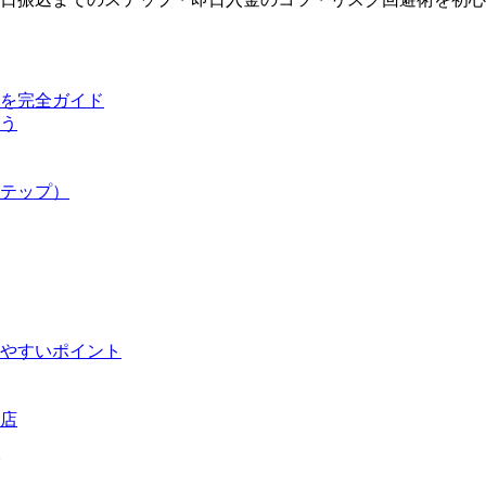
を完全ガイド
う
テップ）
やすいポイント
店