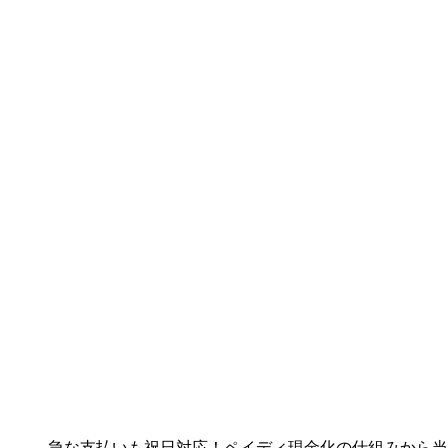
急な支払いも祝日対応！ペイディ現金化の仕組みから当