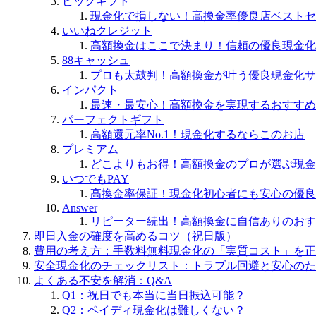
ビックギフト
現金化で損しない！高換金率優良店ベストセ
いいねクレジット
高額換金はここで決まり！信頼の優良現金化
88キャッシュ
プロも太鼓判！高額換金が叶う優良現金化サ
インパクト
最速・最安心！高額換金を実現するおすすめ
パーフェクトギフト
高額還元率No.1！現金化するならこのお店
プレミアム
どこよりもお得！高額換金のプロが選ぶ現金
いつでもPAY
高換金率保証！現金化初心者にも安心の優良
Answer
リピーター続出！高額換金に自信ありのおす
即日入金の確度を高めるコツ（祝日版）
費用の考え方：手数料無料現金化の「実質コスト」を正
安全現金化のチェックリスト：トラブル回避と安心のた
よくある不安を解消：Q&A
Q1：祝日でも本当に当日振込可能？
Q2：ペイディ現金化は難しくない？