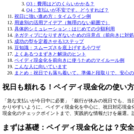
Q3：費用はどのくらいかかる？
Q4：支払いが不安です。どうすれば？
祝日に強い進め方：タイムライン例
用途別の活用アイデア（無理のない範囲で）
具体的シミュレーション：はじめての少額利用
ネガティブになりすぎないための注意点（前向きに対処
成功の型を定着させる3ステップ
豆知識：スムーズさを底上げする小ワザ
よくあるつまずきと解決のヒント
ペイディ現金化を前向きに使うためのマイルール例
こんな人に向いています
まとめ：祝日でも落ち着いて。準備と段取りで、安心の
祝日も頼れる！ペイディ現金化の使い
「急な支払いが今日中に必要」「銀行が休みの祝日でも、当
かりやすいように、ペイディ現金化を中心に、祝日対応現金
現金化のチェックポイントまで、実践的な情報だけを厳選。
まずは基礎：ペイディ現金化とは？安