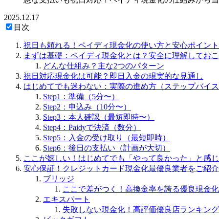
2025.12.17
目次
祝日も頼れる！ペイディ現金化の使い方と安心ポイント
まずは基礎：ペイディ現金化とは？安全に理解しておこ
どんな仕組み？主な2つのパターン
祝日対応現金化は可能？即日入金の現実的な見通し
はじめてでも迷わない：実際の進め方（ステップバイス
Step1：準備（5分〜）
Step2：申込み（10分〜）
Step3：本人確認（最短即時〜）
Step4：Paidyで決済（数分）
Step5：入金の受け取り（最短即時）
Step6：後日の支払い（計画が大切）
ここが嬉しい！はじめてでも「やって良かった」と感じ
安心保証！クレジットカード現金化最優良業者をご紹介
ブリッジ
ここで差がつく！高換金率を誇る優良現金化
エキスパート
失敗しない現金化！高評価優良店ランキング