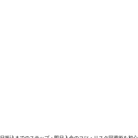
日振込までのステップ・即日入金のコツ・リスク回避術を初心