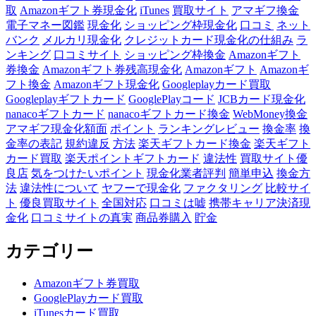
取
Amazonギフト券現金化
iTunes
買取サイト
アマギフ換金
電子マネー図鑑
現金化
ショッピング枠現金化
口コミ
ネット
バンク
メルカリ現金化
クレジットカード現金化の仕組み
ラ
ンキング
口コミサイト
ショッピング枠換金
Amazonギフト
券換金
Amazonギフト券残高現金化
Amazonギフト
Amazonギ
フト換金
Amazonギフト現金化
Googleplayカード買取
Googleplayギフトカード
GooglePlayコード
JCBカード現金化
nanacoギフトカード
nanacoギフトカード換金
WebMoney換金
アマギフ現金化額面
ポイント
ランキングレビュー
換金率
換
金率の表記
規約違反
方法
楽天ギフトカード換金
楽天ギフト
カード買取
楽天ポイントギフトカード
違法性
買取サイト優
良店
気をつけたいポイント
現金化業者評判
簡単申込
換金方
法
違法性について
ヤフーで現金化
ファクタリング
比較サイ
ト
優良買取サイト
全国対応
口コミは嘘
携帯キャリア決済現
金化
口コミサイトの真実
商品券購入
貯金
カテゴリー
Amazonギフト券買取
GooglePlayカード買取
iTunesカード買取