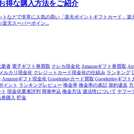
・お得な購入方法をご紹介
ントなどで非常に人気の高い「楽天ポイントギフトカード」楽
天スーパーポイン...
化業者
電子ギフト券買取
クレカ現金化
Amazonギフト券買取
A
メルカリ現金化
クレジットカード現金化の仕組み
ランキング
金
Amazonギフト現金化
Googleplayカード買取
Googleplayギフ
ポイント
ランキングレビュー
換金率
換金率の表記
規約違反
方
ント
現金化業者評判
簡単申込
換金方法
違法性について
ヤフー
品券購入
貯金