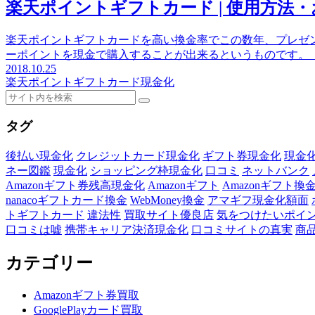
楽天ポイントギフトカード | 使用方法
楽天ポイントギフトカードを高い換金率でこの数年、プレゼ
ーポイントを現金で購入することが出来るというものです。（楽
2018.10.25
楽天ポイントギフトカード現金化
タグ
後払い現金化
クレジットカード現金化
ギフト券現金化
現金
ネー図鑑
現金化
ショッピング枠現金化
口コミ
ネットバンク
Amazonギフト券残高現金化
Amazonギフト
Amazonギフト換
nanacoギフトカード換金
WebMoney換金
アマギフ現金化額面
トギフトカード
違法性
買取サイト優良店
気をつけたいポイ
口コミは嘘
携帯キャリア決済現金化
口コミサイトの真実
商
カテゴリー
Amazonギフト券買取
GooglePlayカード買取