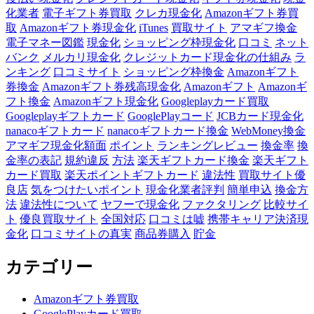
化業者
電子ギフト券買取
クレカ現金化
Amazonギフト券買
取
Amazonギフト券現金化
iTunes
買取サイト
アマギフ換金
電子マネー図鑑
現金化
ショッピング枠現金化
口コミ
ネット
バンク
メルカリ現金化
クレジットカード現金化の仕組み
ラ
ンキング
口コミサイト
ショッピング枠換金
Amazonギフト
券換金
Amazonギフト券残高現金化
Amazonギフト
Amazonギ
フト換金
Amazonギフト現金化
Googleplayカード買取
Googleplayギフトカード
GooglePlayコード
JCBカード現金化
nanacoギフトカード
nanacoギフトカード換金
WebMoney換金
アマギフ現金化額面
ポイント
ランキングレビュー
換金率
換
金率の表記
規約違反
方法
楽天ギフトカード換金
楽天ギフト
カード買取
楽天ポイントギフトカード
違法性
買取サイト優
良店
気をつけたいポイント
現金化業者評判
簡単申込
換金方
法
違法性について
ヤフーで現金化
ファクタリング
比較サイ
ト
優良買取サイト
全国対応
口コミは嘘
携帯キャリア決済現
金化
口コミサイトの真実
商品券購入
貯金
カテゴリー
Amazonギフト券買取
GooglePlayカード買取