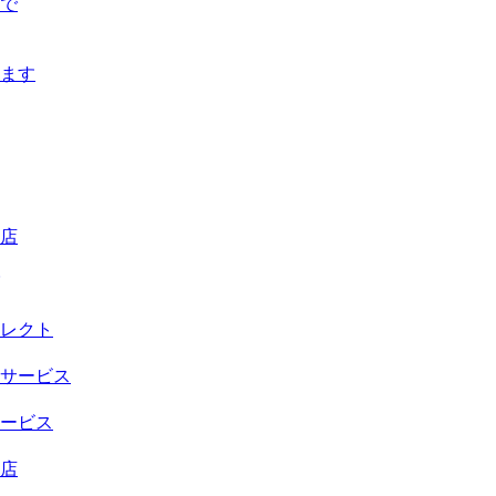
」で
ます
店
レクト
サービス
ービス
店