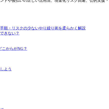
ントや後払いの正しい活用法、現金化リスク回避、公的支援・
手順・リスクの少ないやり繰り術を柔らかく解説
できない？
どこからがNG？
しよう