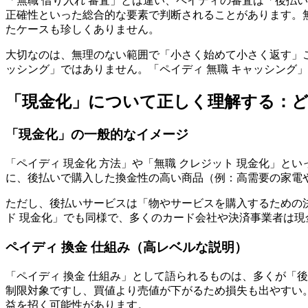
「無職 借り入れ 審査」とは違い、ペイディの審査は「後払
正確性といった総合的な要素で判断されることがあります。
たケースも珍しくありません。
大切なのは、無理のない範囲で「小さく始めて小さく返す」
ッシング」ではありません。「ペイディ 無職 キャッシング
「現金化」について正しく理解する：ど
「現金化」の一般的なイメージ
「ペイディ 現金化 方法」や「無職 クレジット 現金化」
に、後払いで購入した換金性の高い商品（例：高需要の家電
ただし、後払いサービスは「物やサービスを購入するための
ド 現金化」でも同様で、多くのカード会社や決済事業者は
ペイディ 換金 仕組み（高レベルな説明）
「ペイディ 換金 仕組み」として語られるものは、多くが「
制限対象ですし、買値より売値が下がるため損失も出やすい
益を招く可能性があります。