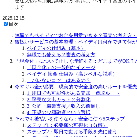
急な支払いに悩む無職の方向けに、ペイディ審査のポイ
ます。
2025.12.15
目次
無職でもペイディでお金を用意できる？審査の考え方・
後払いサービスの基本整理：ペイディは何ができて何が
ペイディの仕組み（基本）
無職でも使える？審査の考え方
「現金化」について正しく理解する：どこまでがOK？
「現金化」の一般的なイメージ
ペイディ 換金 仕組み（高レベルな説明）
「バレないコツ」はあるの？
今すぐお金が必要…現実的で安全度の高いルートを優先
1. 即日でも可能性がある売却・買取ルート
2. 堅実な支出カットと分割化
3. 公的・職業支援／収入の前倒し
4. 正規の少額融資という選択
それでも後払いを使うなら：安全に使う5ステップ
ステップ1：必要額の可視化（分解）
ステップ2：即日で動ける手段を先に使う