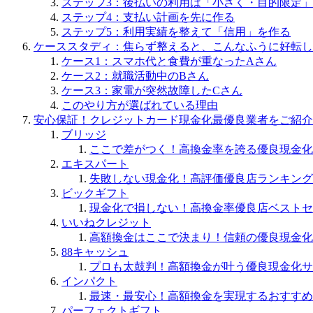
ステップ3：後払いの利用は「小さく・目的限定
ステップ4：支払い計画を先に作る
ステップ5：利用実績を整えて「信用」を作る
ケーススタディ：焦らず整えると、こんなふうに好転し
ケース1：スマホ代と食費が重なったAさん
ケース2：就職活動中のBさん
ケース3：家電が突然故障したCさん
このやり方が選ばれている理由
安心保証！クレジットカード現金化最優良業者をご紹介
ブリッジ
ここで差がつく！高換金率を誇る優良現金化
エキスパート
失敗しない現金化！高評価優良店ランキング
ビックギフト
現金化で損しない！高換金率優良店ベストセ
いいねクレジット
高額換金はここで決まり！信頼の優良現金化
88キャッシュ
プロも太鼓判！高額換金が叶う優良現金化サ
インパクト
最速・最安心！高額換金を実現するおすすめ
パーフェクトギフト