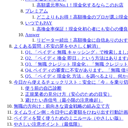
高額還元率No.1！現金化するならこのお店
プレミアム
どこよりもお得！高額換金のプロが選ぶ現金
いつでもPAY
高換金率保証！現金化初心者にも安心の優良
Answer
リピーター続出！高額換金に自信ありのおす
よくある質問（不安の芽をやさしく解消）
Q1. 「ペイディ 無職 キャッシング」で検索し
Q2. 「ペイディ 換金 即日」という方法はありま
Q3. 「無職 クレジット 現金化」「無職 クレジ
Q4. ペイディの審査に不安があります。「無職 
Q5. 「ペイディ 現金化 方法」を調べるより、何
今日から使えるチェックリスト：安全に「今」を乗り切
使う前の自己診断
正規業者の見分け方（安心のための目安）
避けたい赤信号（最小限の注意喚起）
無職の方向け：前向きな資金戦略の組み立て方
タイムライン例：今日中に必要額をひねり出す行動計画
ペイディを賢く使うためのミニルール（やさしい版）
やさしい注意ポイント（最低限）