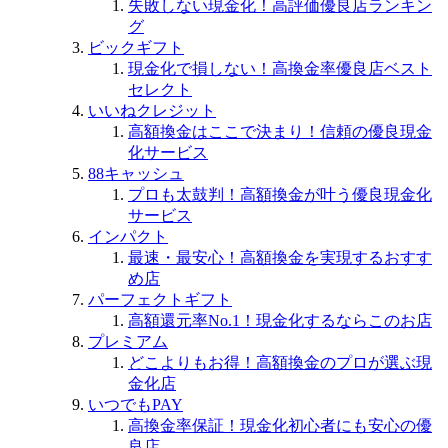
失敗しない現金化！高評価優良店ランキン
グ
ビックギフト
現金化で損しない！高換金率優良店ベスト
セレクト
いいねクレジット
高額換金はここで決まり！信頼の優良現金
化サービス
88キャッシュ
プロも太鼓判！高額換金が叶う優良現金化
サービス
インパクト
最速・最安心！高額換金を実現するおすす
め店
パーフェクトギフト
高額還元率No.1！現金化するならこのお店
プレミアム
どこよりもお得！高額換金のプロが選ぶ現
金化店
いつでもPAY
高換金率保証！現金化初心者にも安心の優
良店