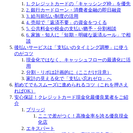
1. クレジットカードの「キャッシング枠」を優先
2. 銀行カードローン・消費者金融の即日融資
3. 給与前払い制度の活用
4. 売却で「返済不要」の資金をつくる
5. 公共料金や税金の支払い猶予・分割相談
6. 家族・知人に「短期・明確な返済ルール」で相
談
後払いサービスは「支払いのタイミング調整」に使う
のがコツ
現金化ではなく、キャッシュフローの最適化に活
用
分割・リボは計画的に（ここだけ注意）
家計の見える化で「支払い忘れゼロ」へ
初めてでもスムーズに進められるコツ（これを押さえ
ればOK）
安心保証！クレジットカード現金化最優良業者をご紹
介
ブリッジ
ここで差がつく！高換金率を誇る優良現金
化店
エキスパート