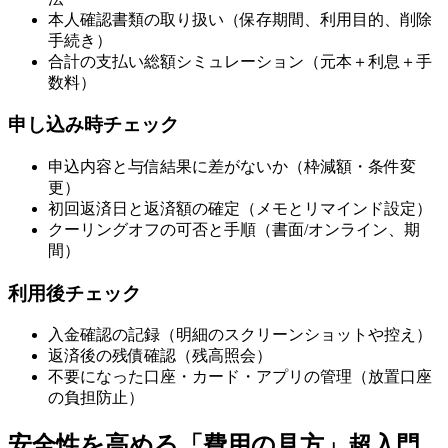
本人確認書類の取り扱い（保存期間、利用目的、削除
手続き）
合計の支払い総額シミュレーション（元本＋利息＋手
数料）
申し込み時チェック
申込内容と与信結果に差がないか（枠減額・条件変
更）
初回返済日と返済額の確定（メモとリマインド設定）
クーリングオフの可否と手順（書面/オンライン、期
間）
利用後チェック
入金確認の記録（明細のスクリーンショットや控え）
返済後の残債確認（残高照会）
不要になった口座・カード・アプリの管理（放置口座
の負担防止）
安全性を高める「費用の見方」超入門