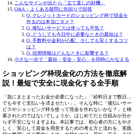
こんなサインが出たら「立て直しの好機」
Q&A：よくある疑問に先回りで回答
Q. クレジットカードのショッピング枠で現金を
作るのは本当にダメ？
Q. 後払いサービスは使っても平気？
Q. どうしても今日中に必要なときの最短は？
Q. 手数料や金利が心配。少しでも安くするコツ
は？
Q. 信用情報はどんなときに影響する？
小さな一歩で「最短・安全・安心」を同時にかなえる
ショッピング枠現金化の方法を徹底解
説！最短で安全に現金化する全手順
「急にまとまったお金が必要になった」「給料日まで数日…
でも今すぐ支払いを済ませたい」。そんな時に「後払いサー
ビスやショッピング枠を使って現金を作れないかな？」と検
索されたのではないでしょうか。はじめてだと仕組みが分か
らず不安になりますよね。本記事では、初心者の方にもやさ
しく、安心して資金を用意するための考え方と流れを、実践