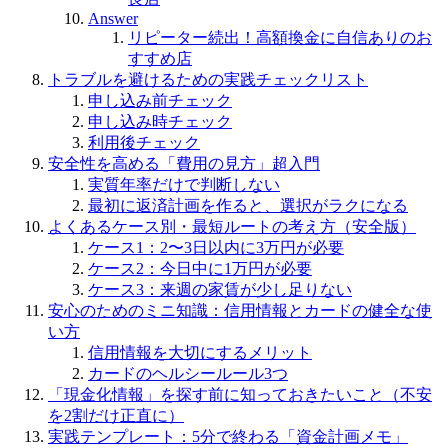
Answer
リピーター続出！高額換金に自信ありのお
すすめ店
トラブルを避けるための実践チェックリスト
申し込み前チェック
申し込み時チェック
利用後チェック
安全性を高める「費用の見方」超入門
実質年率だけで判断しない
最初に返済計画を作ると、選択がラクになる
よくあるケース別・最短ルートの考え方（安全版）
ケース1：2〜3日以内に3万円が必要
ケース2：今日中に1万円が必要
ケース3：来週の家賃が少し足りない
安心のためのミニ知識：信用情報とカードの健全な使
い方
信用情報を大切にするメリット
カードのヘルシールール3つ
「現金化情報」を探す前に知っておきたいこと（不安
を2割だけ正直に）
実践テンプレート：5分で終わる「資金計画メモ」