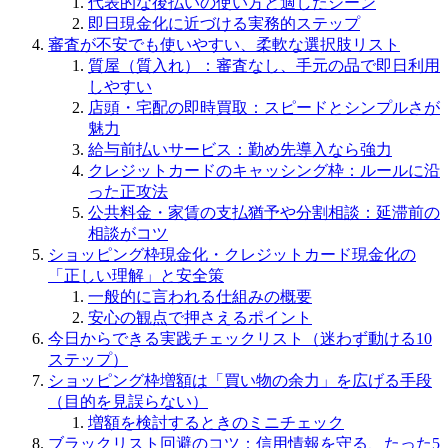
代表的な後払いの使い方と適したシーン
即日現金化に近づける実務的ステップ
審査が不安でも使いやすい、柔軟な選択肢リスト
質屋（質入れ）：審査なし、手元の品で即日利用
しやすい
店頭・宅配の即時買取：スピードとシンプルさが
魅力
給与前払いサービス：勤め先導入なら強力
クレジットカードのキャッシング枠：ルールに沿
った正攻法
公共料金・家賃の支払猶予や分割相談：延滞前の
相談がコツ
ショッピング枠現金化・クレジットカード現金化の
「正しい理解」と安全策
一般的に言われる仕組みの概要
安心の観点で押さえるポイント
今日からできる実践チェックリスト（迷わず動ける10
ステップ）
ショッピング枠増額は「買い物の余力」を広げる手段
（目的を見誤らない）
増額を検討するときのミニチェック
ブラックリスト回避のコツ：信用情報を守る、たった5