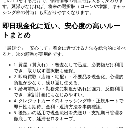
この5つを守るだけで、信用情報の健全性は大きく変わりま
す。延滞がなければ、将来の選択肢（ローンや増額、キャッ
シング枠の付与）も広がりやすくなります。
即日現金化に近い、安心度の高いルー
トまとめ
「最短で」「安心して」着金に近づける方法を総合的に並べ
ると、次の順番が実用的です。
1. 質屋（質入れ）：審査なしで迅速。必要額だけ利用
でき、取り戻す選択肢も確保。
2. 即時買取（店頭・宅配）：不要品を現金化。心理的
負担が少なく、繰り返し使える。
3. 給与前払い：勤務先に制度があれば強力。反復利用
でき、家計計画にもなじみやすい。
4. クレジットカードのキャッシング枠：正規ルートで
即日性も期待。金利・返済方法を事前確認。
5. 後払いの活用で現金流出を先送り：支払期日管理を
徹底して、延滞ゼロをキープ。