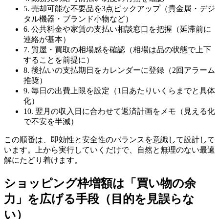
5. 売却可能な不要品を3点ピックアップ（貴金属・デジ
タル機器・ブランド小物など）
6. 公共料金や家賃の支払い相談窓口を把握（延滞前に
連絡が基本）
7. 質屋・買取の相場感を確認（相場は品の状態で上下
することを前提に）
8. 後払いの支払期日をカレンダーに登録（2回アラーム
推奨）
9. 毎日の出費上限を設定（1日あたりいくらまでと具体
化）
10. 翌月の収入日に合わせて返済計画をメモ（見える化
で不安を半減）
この順番は、即効性と安全性のバランスを意識して設計して
います。上から実行していくだけで、自然と無理のない最適
解にたどり着けます。
ショッピング枠増額は「買い物の余
力」を広げる手段（目的を見誤らな
い）