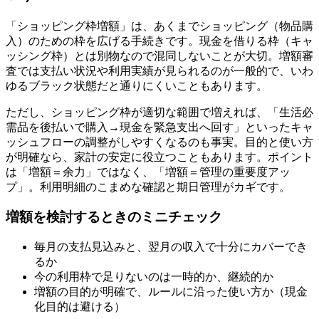
「ショッピング枠増額」は、あくまでショッピング（物品購
入）のための枠を広げる手続きです。現金を借りる枠（キャ
ッシング枠）とは別物なので混同しないことが大切。増額審
査では支払い状況や利用実績が見られるのが一般的で、いわ
ゆるブラック状態だと通りにくいこともあります。
ただし、ショッピング枠が適切な範囲で増えれば、「生活必
需品を後払いで購入→現金を緊急支出へ回す」といったキャ
ッシュフローの調整がしやすくなるのも事実。目的と使い方
が明確なら、家計の安定に役立つこともあります。ポイント
は「増額＝余力」ではなく、「増額＝管理の重要度アッ
プ」。利用明細のこまめな確認と期日管理がカギです。
増額を検討するときのミニチェック
毎月の支払見込みと、翌月の収入で十分にカバーでき
るか
今の利用枠で足りないのは一時的か、継続的か
増額の目的が明確で、ルールに沿った使い方か（現金
化目的は避ける）