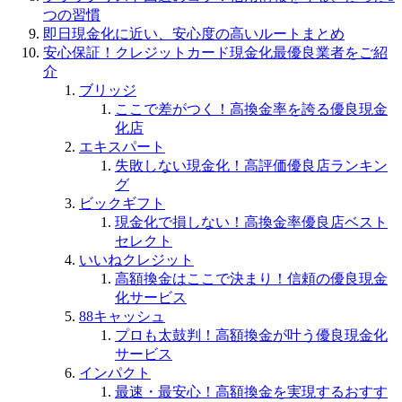
つの習慣
即日現金化に近い、安心度の高いルートまとめ
安心保証！クレジットカード現金化最優良業者をご紹
介
ブリッジ
ここで差がつく！高換金率を誇る優良現金
化店
エキスパート
失敗しない現金化！高評価優良店ランキン
グ
ビックギフト
現金化で損しない！高換金率優良店ベスト
セレクト
いいねクレジット
高額換金はここで決まり！信頼の優良現金
化サービス
88キャッシュ
プロも太鼓判！高額換金が叶う優良現金化
サービス
インパクト
最速・最安心！高額換金を実現するおすす