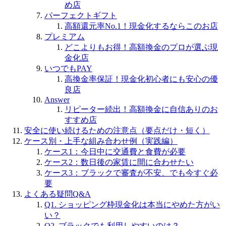
め店
パーフェクトギフト
高額還元率No.1！現金化するならこのお店
プレミアム
どこよりもお得！高額換金のプロが選ぶ現
金化店
いつでもPAY
高換金率保証！現金化初心者にも安心の優
良店
Answer
リピーター続出！高額換金に自信ありのお
すすめ店
安全に使い続けるための注意点（要点だけ・短く）
ケース別・上手な組み合わせ例（実践編）
ケース1：今日中に交通費と食費が必要
ケース2：数日後の家賃に間に合わせたい
ケース3：ブラックで審査が不安、でも今すぐ必
要
よくある疑問Q&A
Q1. ショッピング枠現金化は本当にやめた方がい
い？
Q2. ブラックでも利用しやすいのは？