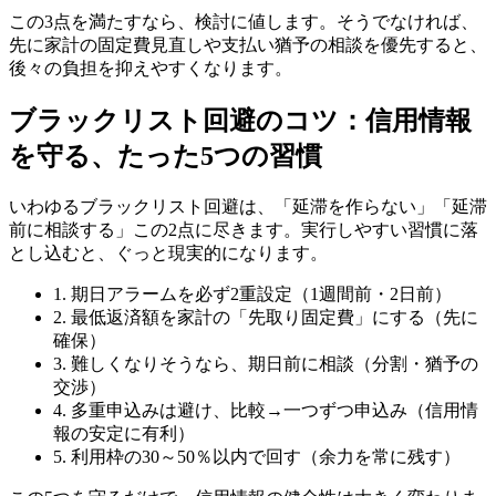
この3点を満たすなら、検討に値します。そうでなければ、
先に家計の固定費見直しや支払い猶予の相談を優先すると、
後々の負担を抑えやすくなります。
ブラックリスト回避のコツ：信用情報
を守る、たった5つの習慣
いわゆるブラックリスト回避は、「延滞を作らない」「延滞
前に相談する」この2点に尽きます。実行しやすい習慣に落
とし込むと、ぐっと現実的になります。
1. 期日アラームを必ず2重設定（1週間前・2日前）
2. 最低返済額を家計の「先取り固定費」にする（先に
確保）
3. 難しくなりそうなら、期日前に相談（分割・猶予の
交渉）
4. 多重申込みは避け、比較→一つずつ申込み（信用情
報の安定に有利）
5. 利用枠の30～50％以内で回す（余力を常に残す）