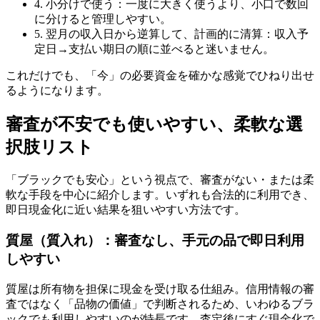
4. 小分けで使う：一度に大きく使うより、小口で数回
に分けると管理しやすい。
5. 翌月の収入日から逆算して、計画的に清算：収入予
定日→支払い期日の順に並べると迷いません。
これだけでも、「今」の必要資金を確かな感覚でひねり出せ
るようになります。
審査が不安でも使いやすい、柔軟な選
択肢リスト
「ブラックでも安心」という視点で、審査がない・または柔
軟な手段を中心に紹介します。いずれも合法的に利用でき、
即日現金化に近い結果を狙いやすい方法です。
質屋（質入れ）：審査なし、手元の品で即日利用
しやすい
質屋は所有物を担保に現金を受け取る仕組み。信用情報の審
査ではなく「品物の価値」で判断されるため、いわゆるブラ
ックでも利用しやすいのが特長です。査定後にすぐ現金化で