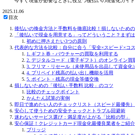
今すぐ現金が必要なときに役立つ後払いの現金化ガイド
2025.11.06
目次
後払いの換金方法と手数料を徹底比較！損しないための
「後払いで現金を用意する」ってどういうこと？まずは
初めに押さえたい3つの原則
代表的な方法を比較：自分に合う「安全×スピード×コ
1. ギフト券・バウチャーの買取を利用する
2. デジタルコード（電子ギフト）のオンライン買
3. フリマ・リセール（未使用品を出品して資金化
4. プリペイド残高の払い出し機能を活用
5. ポイント・残高の現金等価交換
損しないための「後払い 手数料 比較」のコツ
比較のチェックポイント
かんたん試算の実例
即日で進めたい人のチェックリスト（スピード最優先）
安心して使うための安全チェックとトラブル回避術
迷わないサービス選び：満足度が上がる「比較の型」
安心保証！クレジットカード現金化最優良業者をご紹介
ブリッジ