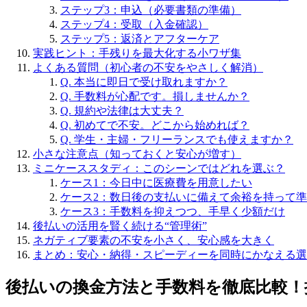
ステップ3：申込（必要書類の準備）
ステップ4：受取（入金確認）
ステップ5：返済とアフターケア
実践ヒント：手残りを最大化する小ワザ集
よくある質問（初心者の不安をやさしく解消）
Q. 本当に即日で受け取れますか？
Q. 手数料が心配です。損しませんか？
Q. 規約や法律は大丈夫？
Q. 初めてで不安。どこから始めれば？
Q. 学生・主婦・フリーランスでも使えますか？
小さな注意点（知っておくと安心が増す）
ミニケーススタディ：このシーンではどれを選ぶ？
ケース1：今日中に医療費を用意したい
ケース2：数日後の支払いに備えて余裕を持って
ケース3：手数料を抑えつつ、手早く少額だけ
後払いの活用を賢く続ける“管理術”
ネガティブ要素の不安を小さく、安心感を大きく
まとめ：安心・納得・スピーディーを同時にかなえる選
後払いの換金方法と手数料を徹底比較！