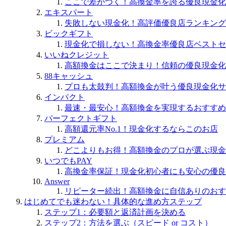
ここで差がつく！高換金率を誇る優良現金化
エキスパート
失敗しない現金化！高評価優良店ランキング
ビックギフト
現金化で損しない！高換金率優良店ベストセ
いいねクレジット
高額換金はここで決まり！信頼の優良現金化
88キャッシュ
プロも太鼓判！高額換金が叶う優良現金化サ
インパクト
最速・最安心！高額換金を実現するおすすめ
パーフェクトギフト
高額還元率No.1！現金化するならこのお店
プレミアム
どこよりもお得！高額換金のプロが選ぶ現金
いつでもPAY
高換金率保証！現金化初心者にも安心の優良
Answer
リピーター続出！高額換金に自信ありのおす
はじめてでも迷わない！具体的な進め方ステップ
ステップ1：必要額と返済計画を決める
ステップ2：方法を選ぶ（スピード or コスト）