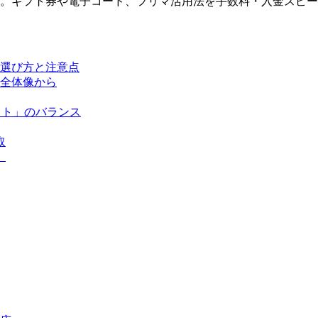
。ギフト券や電子コード、フリマ活用法を手数料・入金スピー
選び方と注意点
全体像から
スト」のバランス
取
）