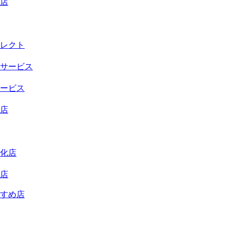
店
レクト
サービス
ービス
店
化店
店
すめ店