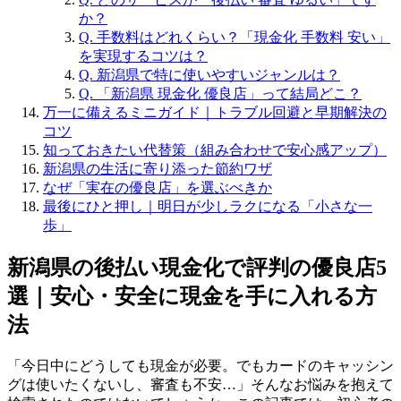
か？
Q. 手数料はどれくらい？「現金化 手数料 安い」
を実現するコツは？
Q. 新潟県で特に使いやすいジャンルは？
Q. 「新潟県 現金化 優良店」って結局どこ？
万一に備えるミニガイド｜トラブル回避と早期解決の
コツ
知っておきたい代替策（組み合わせで安心感アップ）
新潟県の生活に寄り添った節約ワザ
なぜ「実在の優良店」を選ぶべきか
最後にひと押し｜明日が少しラクになる「小さな一
歩」
新潟県の後払い現金化で評判の優良店5
選｜安心・安全に現金を手に入れる方
法
「今日中にどうしても現金が必要。でもカードのキャッシン
グは使いたくないし、審査も不安…」そんなお悩みを抱えて