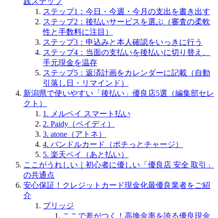
践ステップ
ステップ1：今日・今週・今月の支出を書き出す
ステップ2：後払いサービスを選ぶ（審査の柔軟
性と手数料に注目）
ステップ3：申込みと本人確認をいっきに行う
ステップ4：当面の支払いを後払いに切り替え、
手元現金を温存
ステップ5：返済計画をカレンダーに記載（自動
引落し日・リマインド）
新潟県で使いやすい「後払い」優良店5選（編集部セレ
クト）
1. メルペイ スマート払い
2. Paidy（ペイディ）
3. atone（アトネ）
4. バンドルカード（ポチっとチャージ）
5. 楽天ペイ（あと払い）
ここがうれしい｜初心者に優しい「優良店 安全 取引」
の共通点
安心保証！クレジットカード現金化最優良業者をご紹
介
ブリッジ
ここで差がつく！高換金率を誇る優良現金