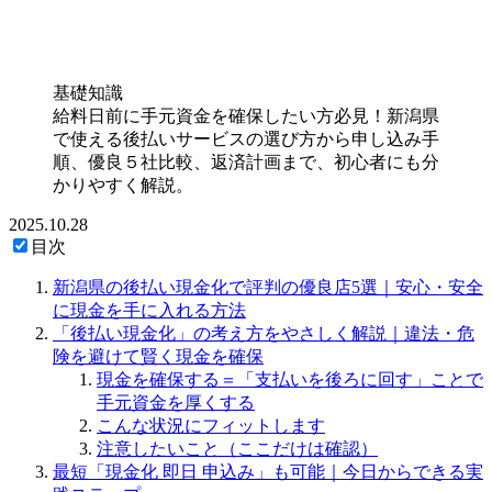
基礎知識
給料日前に手元資金を確保したい方必見！新潟県
で使える後払いサービスの選び方から申し込み手
順、優良５社比較、返済計画まで、初心者にも分
かりやすく解説。
2025.10.28
目次
新潟県の後払い現金化で評判の優良店5選｜安心・安全
に現金を手に入れる方法
「後払い現金化」の考え方をやさしく解説｜違法・危
険を避けて賢く現金を確保
現金を確保する＝「支払いを後ろに回す」ことで
手元資金を厚くする
こんな状況にフィットします
注意したいこと（ここだけは確認）
最短「現金化 即日 申込み」も可能｜今日からできる実