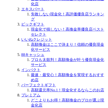
化店
エキスパート
失敗しない現金化！高評価優良店ランキン
グ
ビックギフト
現金化で損しない！高換金率優良店ベスト
セレクト
いいねクレジット
高額換金はここで決まり！信頼の優良現金
化サービス
88キャッシュ
プロも太鼓判！高額換金が叶う優良現金化
サービス
インパクト
最速・最安心！高額換金を実現するおすす
め店
パーフェクトギフト
高額還元率No.1！現金化するならこのお店
プレミアム
どこよりもお得！高額換金のプロが選ぶ現
金化店