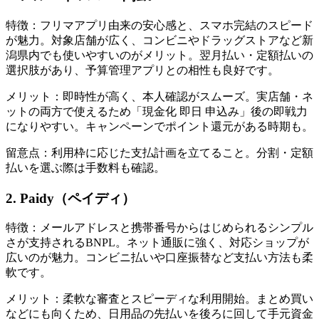
特徴：フリマアプリ由来の安心感と、スマホ完結のスピード
が魅力。対象店舗が広く、コンビニやドラッグストアなど新
潟県内でも使いやすいのがメリット。翌月払い・定額払いの
選択肢があり、予算管理アプリとの相性も良好です。
メリット：即時性が高く、本人確認がスムーズ。実店舗・ネ
ットの両方で使えるため「現金化 即日 申込み」後の即戦力
になりやすい。キャンペーンでポイント還元がある時期も。
留意点：利用枠に応じた支払計画を立てること。分割・定額
払いを選ぶ際は手数料も確認。
2. Paidy（ペイディ）
特徴：メールアドレスと携帯番号からはじめられるシンプル
さが支持されるBNPL。ネット通販に強く、対応ショップが
広いのが魅力。コンビニ払いや口座振替など支払い方法も柔
軟です。
メリット：柔軟な審査とスピーディな利用開始。まとめ買い
などにも向くため、日用品の先払いを後ろに回して手元資金