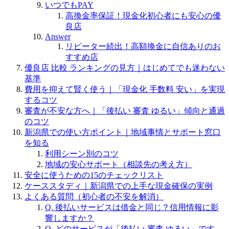
いつでもPAY
高換金率保証！現金化初心者にも安心の優
良店
Answer
リピーター続出！高額換金に自信ありのお
すすめ店
優良店 比較 ランキングの見方｜はじめてでも迷わない
基準
費用を抑えて賢く使う｜「現金化 手数料 安い」を実現
するコツ
審査が不安な方へ｜「後払い 審査 ゆるい」傾向と通過
のコツ
新潟県での使い方ポイント｜地域事情とサポート窓口
を知る
利用シーン別のコツ
地域の安心サポート（相談先の考え方）
安全に使うための15のチェックリスト
ケーススタディ｜新潟県での上手な現金確保の実例
よくある質問（初心者の不安を解消）
Q. 後払いサービスは借金と同じ？信用情報に影
響しますか？
Q. どのサービスが「後払い 審査 ゆるい」です