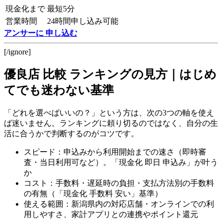
現金化まで
最短5分
営業時間
24時間申し込み可能
アンサーに 申し込む
[/ignore]
優良店 比較 ランキングの見方｜はじめ
てでも迷わない基準
「どれを選べばいいの？」という方は、次の3つの軸を使え
ば迷いません。ランキングに頼り切るのではなく、自分の生
活に合うかで判断するのがコツです。
スピード：申込みから利用開始までの速さ（即時審
査・当日利用可など）。「現金化 即日 申込み」が叶う
か
コスト：手数料・遅延時の負担・支払方法別の手数料
の有無（「現金化 手数料 安い」基準）
使える範囲：新潟県内の対応店舗・オンラインでの利
用しやすさ、家計アプリとの連携やポイント還元