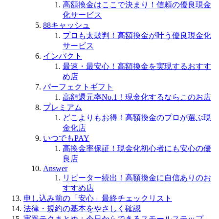
高額換金はここで決まり！信頼の優良現金
化サービス
88キャッシュ
プロも太鼓判！高額換金が叶う優良現金化
サービス
インパクト
最速・最安心！高額換金を実現するおすす
め店
パーフェクトギフト
高額還元率No.1！現金化するならこのお店
プレミアム
どこよりもお得！高額換金のプロが選ぶ現
金化店
いつでもPAY
高換金率保証！現金化初心者にも安心の優
良店
Answer
リピーター続出！高額換金に自信ありのお
すすめ店
申し込み前の「安心」最終チェックリスト
法律・規約の基本をやさしく確認
実践テクまとめ：今日からできるスモールステップ