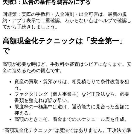
失敗3：広告の条件を鵜呑みにする
回避策：実際の手数料・入金時刻・出金可否は、最新の規
約・アプリ表示で二重確認。わからない点はヘルプで確認し
てから手続きしましょう。
高額現金化テクニックは「安全第一」
で
高額が必要な時ほど、手数料や審査はシビアになります。安
全に進めるための観点です。
資産の買取・質預かりは、相見積もりで条件改善を狙
う。
ファクタリング（個人事業主）など正攻法なら、必要
書類を整えれば話が早い。
限度枠の一極集中は避け、返済能力に見合った金額に
抑える。
高額のときこそ、着金までのスケジュール表を作成。
“高額現金化テクニック”は魔法ではありません。正攻法で準