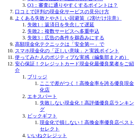
Q3：審査に通りやすくするポイントは？
口コミで評判の現金化サービスの見分け方
よくある失敗とやさしい回避策（2割だけ注意）
失敗1：返済日を失念して遅延
失敗2：複数サービスへ多重申込
失敗3：広告の条件を鵜呑みにする
高額現金化テクニックは「安全第一」で
スマホ現金化の「正しい意味」と実践ポイント
使ってみた人のポジティブな実感（編集部まとめ）
安心保証！クレジットカード現金化最優良業者をご紹
介
ブリッジ
ここで差がつく！高換金率を誇る優良現金
化店
エキスパート
失敗しない現金化！高評価優良店ランキン
グ
ビックギフト
現金化で損しない！高換金率優良店ベスト
セレクト
いいねクレジット