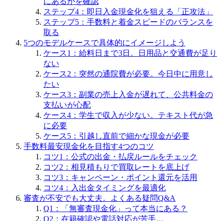
にあるかを確認
ステップ4：即日入金現金化を狙える「正攻法」
ステップ5：手数料と着金スピードのバランスを
取る
5つのモデルケースで具体的にイメージしよう
ケース1：給料日まで3日。日用品と交通費が足り
ない
ケース2：突然の通院費が必要。今日中に用意し
たい
ケース3：副業の売上入金が遅れて、公共料金の
支払いが心配
ケース4：学生で収入が少ない。テキスト代が急
に必要
ケース5：引越し直前で細かな現金が必要
手数料最安現金化を目指す4つのコツ
コツ1：公式の出金・払戻ルールをチェック
コツ2：相見積もりで買取レートを底上げ
コツ3：キャンペーン・ポイント還元を活用
コツ4：入出金タイミングを最適化
審査が不安でも大丈夫。よくある疑問Q&A
Q1：「無審査現金化」って本当にある？
Q2：在籍確認や電話対応が苦手…