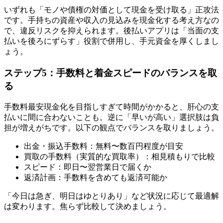
いずれも「モノや債権の対価として現金を受け取る」正攻法
です。手持ちの資産や収入の見込みを現金化する考え方なの
で、違反リスクを抑えられます。後払いアプリは「当面の支
払いを後ろにずらす」役割で併用し、手元資金を厚くしまし
ょう。
ステップ5：手数料と着金スピードのバランスを取
る
手数料最安現金化を目指しすぎて時間がかかると、肝心の支
払いに間に合わないことも。逆に「早いが高い」選択肢は負
担が増えがちです。以下の観点でバランスを取りましょう。
出金・振込手数料：無料〜数百円程度が目安
買取の手数料（実質的な買取率）：相見積もりで比較
スピード：即日〜翌営業日で届くか
返済計画：手数料を含めても返済可能か
「今日は急ぎ、明日はゆとりあり」など状況に応じて最適解
は変わります。焦らず比較して決めましょう。