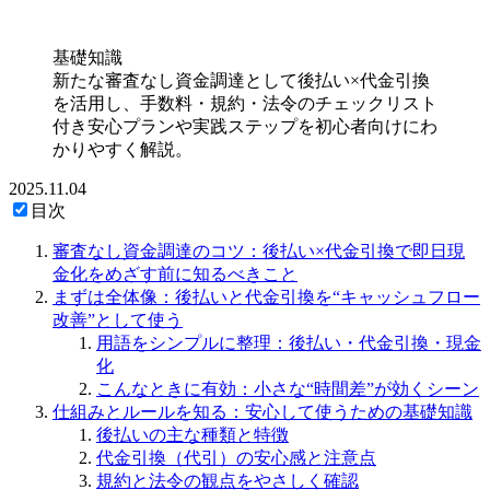
基礎知識
新たな審査なし資金調達として後払い×代金引換
を活用し、手数料・規約・法令のチェックリスト
付き安心プランや実践ステップを初心者向けにわ
かりやすく解説。
2025.11.04
目次
審査なし資金調達のコツ：後払い×代金引換で即日現
金化をめざす前に知るべきこと
まずは全体像：後払いと代金引換を“キャッシュフロー
改善”として使う
用語をシンプルに整理：後払い・代金引換・現金
化
こんなときに有効：小さな“時間差”が効くシーン
仕組みとルールを知る：安心して使うための基礎知識
後払いの主な種類と特徴
代金引換（代引）の安心感と注意点
規約と法令の観点をやさしく確認