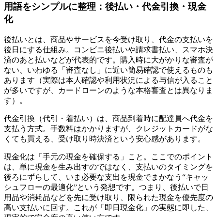
用語をシンプルに整理：後払い・代金引換・現金
化
後払いとは、商品やサービスを今受け取り、代金の支払いを
後日にする仕組み。コンビニ後払いや請求書払い、スマホ決
済のあと払いなどが代表的です。購入時に大がかりな審査が
ない、いわゆる「審査なし」に近い簡易確認で使えるものも
あります（実際は本人確認や利用状況による与信が入ること
が多いですが、カードローンのような本格審査とは異なりま
す）。
代金引換（代引・着払い）は、商品到着時に配達員へ代金を
支払う方式。手数料はかかりますが、クレジットカードがな
くても買える、受け取り時決済という安心感があります。
現金化は「手元の現金を確保する」こと。ここでのポイント
は、単に現金を生み出すのではなく、支払いのタイミングを
後ろにずらして、いま必要な支出を現金でまかなう“キャッ
シュフローの最適化”という発想です。つまり、後払いで日
用品や消耗品などを先に受け取り、限られた現金を優先度の
高い支払いに回す。これが「即日現金化」の実態に即した、