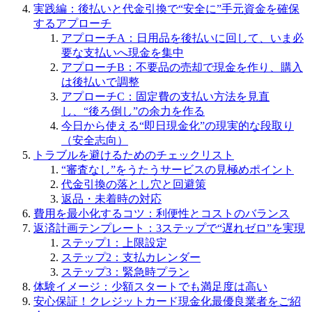
実践編：後払いと代金引換で“安全に”手元資金を確保
するアプローチ
アプローチA：日用品を後払いに回して、いま必
要な支払いへ現金を集中
アプローチB：不要品の売却で現金を作り、購入
は後払いで調整
アプローチC：固定費の支払い方法を見直
し、“後ろ倒し”の余力を作る
今日から使える“即日現金化”の現実的な段取り
（安全志向）
トラブルを避けるためのチェックリスト
“審査なし”をうたうサービスの見極めポイント
代金引換の落とし穴と回避策
返品・未着時の対応
費用を最小化するコツ：利便性とコストのバランス
返済計画テンプレート：3ステップで“遅れゼロ”を実現
ステップ1：上限設定
ステップ2：支払カレンダー
ステップ3：緊急時プラン
体験イメージ：少額スタートでも満足度は高い
安心保証！クレジットカード現金化最優良業者をご紹