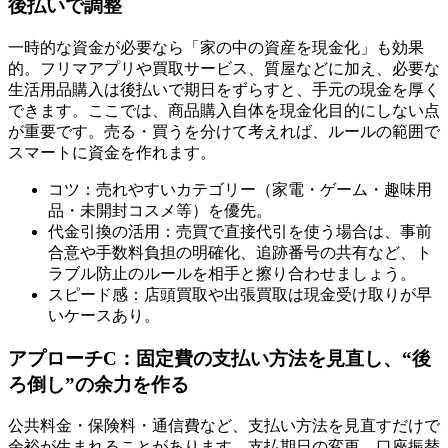
後払いで調整
一時的な資金が必要なら「家の中の資産を現金化」も効果
的。フリマアプリや買取サービス、質屋などに加え、必要な
生活用品購入は後払いで期日をずらすと、手元の現金を厚く
できます。ここでは、商品購入自体を現金化目的にしない点
が重要です。売る・買うを分けて考えれば、ルールの範囲で
スマートに資金を作れます。
コツ：売れやすいカテゴリー（家電・ゲーム・趣味用
品・未開封コスメ等）を優先。
代金引換の活用：売買で直接代引を使う場合は、事前
合意や手数料負担の明確化、追跡番号の共有など、ト
ラブル防止のルールを相手と擦り合わせましょう。
スピード感：店頭買取や出張買取は現金受け取りが早
いケースあり。
アプローチC：固定費の支払い方法を見直し、“後
ろ倒し”の余力を作る
公共料金・保険料・通信費など、支払い方法を見直すだけで
余裕が生まれることがあります。支払期日の変更、口座振替