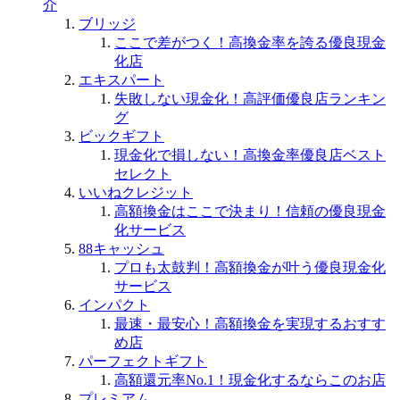
介
ブリッジ
ここで差がつく！高換金率を誇る優良現金
化店
エキスパート
失敗しない現金化！高評価優良店ランキン
グ
ビックギフト
現金化で損しない！高換金率優良店ベスト
セレクト
いいねクレジット
高額換金はここで決まり！信頼の優良現金
化サービス
88キャッシュ
プロも太鼓判！高額換金が叶う優良現金化
サービス
インパクト
最速・最安心！高額換金を実現するおすす
め店
パーフェクトギフト
高額還元率No.1！現金化するならこのお店
プレミアム