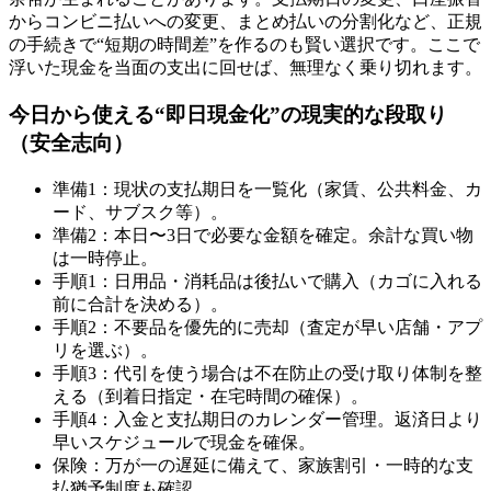
からコンビニ払いへの変更、まとめ払いの分割化など、正規
の手続きで“短期の時間差”を作るのも賢い選択です。ここで
浮いた現金を当面の支出に回せば、無理なく乗り切れます。
今日から使える“即日現金化”の現実的な段取り
（安全志向）
準備1：現状の支払期日を一覧化（家賃、公共料金、カ
ード、サブスク等）。
準備2：本日〜3日で必要な金額を確定。余計な買い物
は一時停止。
手順1：日用品・消耗品は後払いで購入（カゴに入れる
前に合計を決める）。
手順2：不要品を優先的に売却（査定が早い店舗・アプ
リを選ぶ）。
手順3：代引を使う場合は不在防止の受け取り体制を整
える（到着日指定・在宅時間の確保）。
手順4：入金と支払期日のカレンダー管理。返済日より
早いスケジュールで現金を確保。
保険：万が一の遅延に備えて、家族割引・一時的な支
払猶予制度も確認。