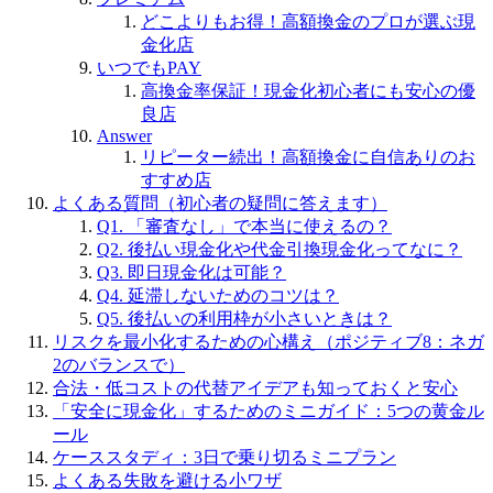
どこよりもお得！高額換金のプロが選ぶ現
金化店
いつでもPAY
高換金率保証！現金化初心者にも安心の優
良店
Answer
リピーター続出！高額換金に自信ありのお
すすめ店
よくある質問（初心者の疑問に答えます）
Q1. 「審査なし」で本当に使えるの？
Q2. 後払い現金化や代金引換現金化ってなに？
Q3. 即日現金化は可能？
Q4. 延滞しないためのコツは？
Q5. 後払いの利用枠が小さいときは？
リスクを最小化するための心構え（ポジティブ8：ネガ
2のバランスで）
合法・低コストの代替アイデアも知っておくと安心
「安全に現金化」するためのミニガイド：5つの黄金ル
ール
ケーススタディ：3日で乗り切るミニプラン
よくある失敗を避ける小ワザ