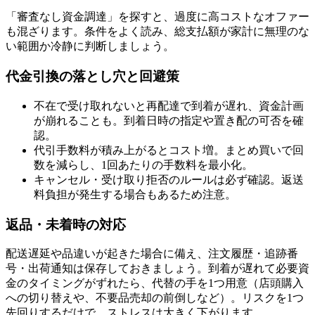
「審査なし資金調達」を探すと、過度に高コストなオファー
も混ざります。条件をよく読み、総支払額が家計に無理のな
い範囲か冷静に判断しましょう。
代金引換の落とし穴と回避策
不在で受け取れないと再配達で到着が遅れ、資金計画
が崩れることも。到着日時の指定や置き配の可否を確
認。
代引手数料が積み上がるとコスト増。まとめ買いで回
数を減らし、1回あたりの手数料を最小化。
キャンセル・受け取り拒否のルールは必ず確認。返送
料負担が発生する場合もあるため注意。
返品・未着時の対応
配送遅延や品違いが起きた場合に備え、注文履歴・追跡番
号・出荷通知は保存しておきましょう。到着が遅れて必要資
金のタイミングがずれたら、代替の手を1つ用意（店頭購入
への切り替えや、不要品売却の前倒しなど）。リスクを1つ
先回りするだけで、ストレスは大きく下がります。