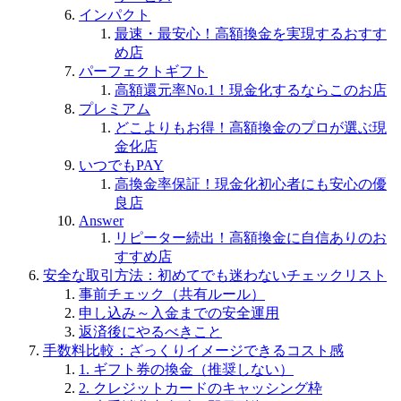
インパクト
最速・最安心！高額換金を実現するおすす
め店
パーフェクトギフト
高額還元率No.1！現金化するならこのお店
プレミアム
どこよりもお得！高額換金のプロが選ぶ現
金化店
いつでもPAY
高換金率保証！現金化初心者にも安心の優
良店
Answer
リピーター続出！高額換金に自信ありのお
すすめ店
安全な取引方法：初めてでも迷わないチェックリスト
事前チェック（共有ルール）
申し込み～入金までの安全運用
返済後にやるべきこと
手数料比較：ざっくりイメージできるコスト感
1. ギフト券の換金（推奨しない）
2. クレジットカードのキャッシング枠