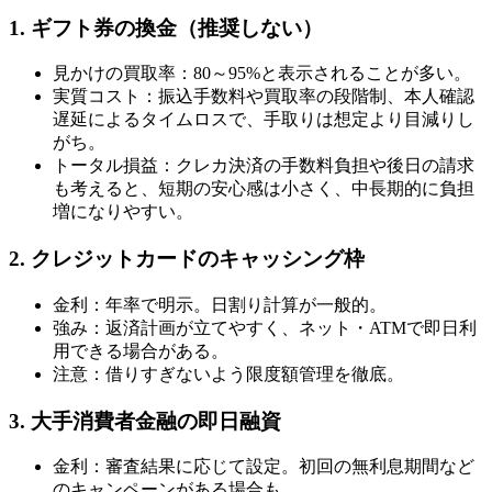
1. ギフト券の換金（推奨しない）
見かけの買取率：80～95%と表示されることが多い。
実質コスト：振込手数料や買取率の段階制、本人確認
遅延によるタイムロスで、手取りは想定より目減りし
がち。
トータル損益：クレカ決済の手数料負担や後日の請求
も考えると、短期の安心感は小さく、中長期的に負担
増になりやすい。
2. クレジットカードのキャッシング枠
金利：年率で明示。日割り計算が一般的。
強み：返済計画が立てやすく、ネット・ATMで即日利
用できる場合がある。
注意：借りすぎないよう限度額管理を徹底。
3. 大手消費者金融の即日融資
金利：審査結果に応じて設定。初回の無利息期間など
のキャンペーンがある場合も。