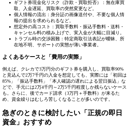
ギフト券現金化リスク（詐欺・買取拒否）：無在庫買
取、入金遅延、買取率の突然変更など。
個人情報の流出：身分証の画像送付や、不要な個人情
報の提出を求められるなど。
想定外の高コスト：買取手数料・振込手数料・送料・
キャンセル料の積み上げで、実入金が大幅に目減り。
トラブル時の交渉困難：特定商取引法表記が曖昧、所
在地不明、サポートの実態が薄い事業者。
よくあるケースと「費用の実際」
例えば、クレカで3万円分のギフト券を購入し、買取率90%
と見込んで2万7千円の入金を想定しても、実際には「初回は
85%」「振込手数料」「本人確認の遅れによる翌日振込」な
どで、手元には2万4千円～2万5千円程度しか残らないケース
も。さらに、後でカード請求（3万円＋手数料）が来るた
め、資金繰りはむしろ苦しくなることが多いのです。
急ぎのときに検討したい「正規の即日
資金」おすすめ