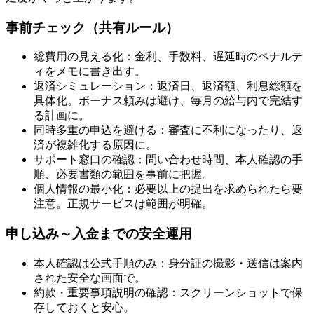
事前チェック（共有ルール）
総費用の見える化：金利、手数料、遅延時のペナルテ
ィをメモに書き出す。
返済シミュレーション：返済日、返済額、利息総額を
具体化。ボーナス頼みは避け、毎月の給与内で完結す
る計画に。
同時多重の申込を避ける：審査に不利になったり、返
済が複雑化する原因に。
サポート窓口の確認：問い合わせ時間、本人確認の手
順、必要書類の範囲を事前に把握。
個人情報の最小化：必要以上の提出を求められたら要
注意。正規サービスは範囲が明確。
申し込み～入金までの安全運用
本人確認は公式手順のみ：身分証の撮影・送信は案内
された安全な画面で。
約款・重要事項説明の確認：スクリーンショットで保
存しておくと安心。