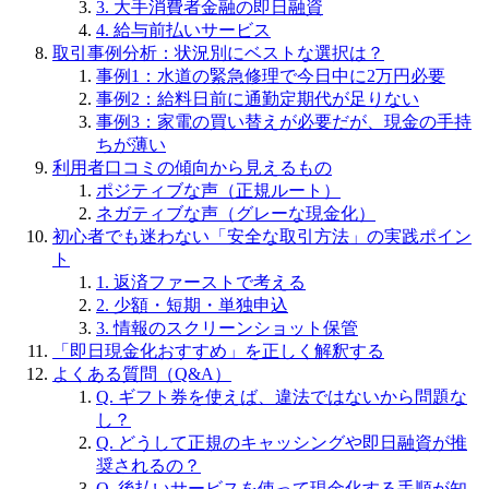
3. 大手消費者金融の即日融資
4. 給与前払いサービス
取引事例分析：状況別にベストな選択は？
事例1：水道の緊急修理で今日中に2万円必要
事例2：給料日前に通勤定期代が足りない
事例3：家電の買い替えが必要だが、現金の手持
ちが薄い
利用者口コミの傾向から見えるもの
ポジティブな声（正規ルート）
ネガティブな声（グレーな現金化）
初心者でも迷わない「安全な取引方法」の実践ポイン
ト
1. 返済ファーストで考える
2. 少額・短期・単独申込
3. 情報のスクリーンショット保管
「即日現金化おすすめ」を正しく解釈する
よくある質問（Q&A）
Q. ギフト券を使えば、違法ではないから問題な
し？
Q. どうして正規のキャッシングや即日融資が推
奨されるの？
Q. 後払いサービスを使って現金化する手順が知