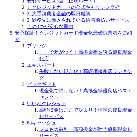
安心サービス3選（正規ルート）
1. クレジットカードの公式キャッシング枠
2. 大手消費者金融の即日融資
3. 勤務先に導入されている給与前払いサービス
この3つが安心な理由
安心保証！クレジットカード現金化最優良業者をご紹
介
ブリッジ
ここで差がつく！高換金率を誇る優良現金
化店
エキスパート
失敗しない現金化！高評価優良店ランキン
グ
ビックギフト
現金化で損しない！高換金率優良店ベスト
セレクト
いいねクレジット
高額換金はここで決まり！信頼の優良現金
化サービス
88キャッシュ
プロも太鼓判！高額換金が叶う優良現金化
サービス