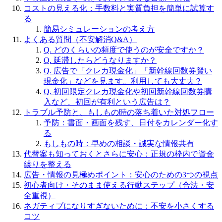
コストの見える化：手数料と実質負担を簡単に試算す
る
簡易シミュレーションの考え方
よくある質問（不安解消Q&A）
Q. どのくらいの頻度で使うのが安全ですか？
Q. 延滞したらどうなりますか？
Q. 広告で「クレカ現金化」「新幹線回数券賢い
現金化」などを見ます。利用しても大丈夫？
Q. 初回限定クレカ現金化や初回新幹線回数券購
入など、初回が有利という広告は？
トラブル予防と、もしもの時の落ち着いた対処フロー
予防：書面・画面を残す、日付をカレンダー化す
る
もしもの時：早めの相談・誠実な情報共有
代替案も知っておくとさらに安心：正規の枠内で資金
繰りを整える
広告・情報の見極めポイント：安心のための3つの視点
初心者向け・そのまま使える行動ステップ（合法・安
全重視）
ネガティブになりすぎないために：不安を小さくする
コツ