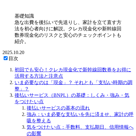
基礎知識
急な出費を後払いで先送りし、家計を立て直す方
法を初心者向けに解説。クレカ現金化や新幹線回
数券現金化のリスクと安心のチェックポイントも
紹介。
2025.10.20
目次
初回でも安心！クレカ現金化で新幹線回数券をお得に
活用する方法と注意点
いま必要なのは「現金」？ それとも「支払い時期の調
整」？
後払いサービス（BNPL）の基礎：しくみ・強み・気
をつけたい点
後払いサービスの基本の流れ
強み：いま必要な支払いを先に済ませ、家計の呼
吸を整える
気をつけたい点：手数料、支払期日、信用情報へ
の影響