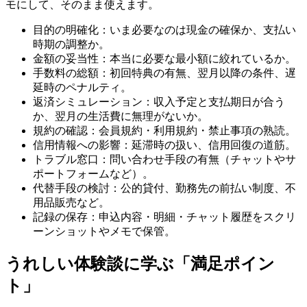
モにして、そのまま使えます。
目的の明確化：いま必要なのは現金の確保か、支払い
時期の調整か。
金額の妥当性：本当に必要な最小額に絞れているか。
手数料の総額：初回特典の有無、翌月以降の条件、遅
延時のペナルティ。
返済シミュレーション：収入予定と支払期日が合う
か、翌月の生活費に無理がないか。
規約の確認：会員規約・利用規約・禁止事項の熟読。
信用情報への影響：延滞時の扱い、信用回復の道筋。
トラブル窓口：問い合わせ手段の有無（チャットやサ
ポートフォームなど）。
代替手段の検討：公的貸付、勤務先の前払い制度、不
用品販売など。
記録の保存：申込内容・明細・チャット履歴をスクリ
ーンショットやメモで保管。
うれしい体験談に学ぶ「満足ポイン
ト」