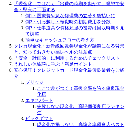
「現金化」ではなく「出費の時期を動かす」発想で安
全・堅実に工面する
例1：医療費や急な修理費の立替を後払いに
例2：引っ越し・転職時の初期費用を分散
例3：仕事道具や資格勉強の投資は回収時期を見
て調整
簡単なキャッシュフローの考え方
クレカ現金化・新幹線回数券現金化が話題になる背景
と、知っておきたい高レベルの注意点
「安全・計画的」に利用するためのチェックリスト
うれしい体験談に学ぶ「満足ポイント」
安心保証！クレジットカード現金化最優良業者をご紹
介
ブリッジ
ここで差がつく！高換金率を誇る優良現金
化店
エキスパート
失敗しない現金化！高評価優良店ランキン
グ
ビックギフト
現金化で損しない！高換金率優良店ベスト