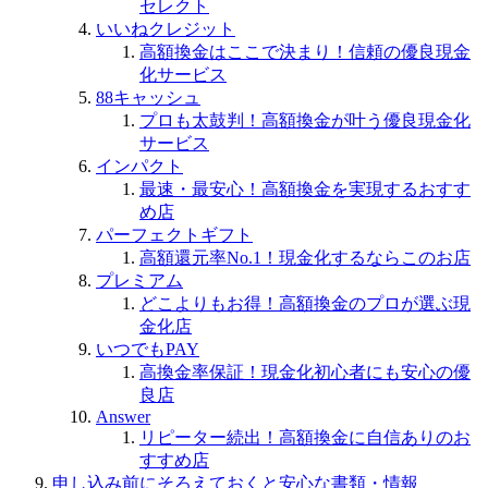
セレクト
いいねクレジット
高額換金はここで決まり！信頼の優良現金
化サービス
88キャッシュ
プロも太鼓判！高額換金が叶う優良現金化
サービス
インパクト
最速・最安心！高額換金を実現するおすす
め店
パーフェクトギフト
高額還元率No.1！現金化するならこのお店
プレミアム
どこよりもお得！高額換金のプロが選ぶ現
金化店
いつでもPAY
高換金率保証！現金化初心者にも安心の優
良店
Answer
リピーター続出！高額換金に自信ありのお
すすめ店
申し込み前にそろえておくと安心な書類・情報