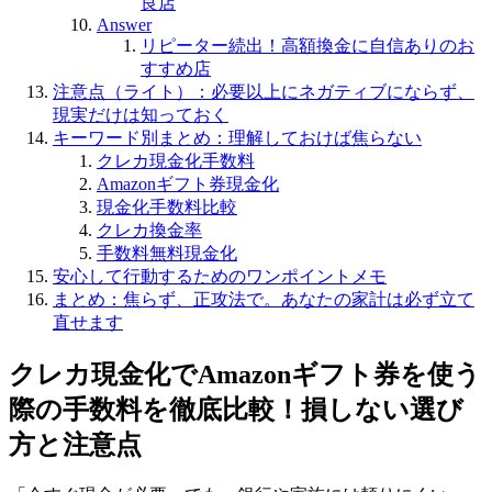
良店
Answer
リピーター続出！高額換金に自信ありのお
すすめ店
注意点（ライト）：必要以上にネガティブにならず、
現実だけは知っておく
キーワード別まとめ：理解しておけば焦らない
クレカ現金化手数料
Amazonギフト券現金化
現金化手数料比較
クレカ換金率
手数料無料現金化
安心して行動するためのワンポイントメモ
まとめ：焦らず、正攻法で。あなたの家計は必ず立て
直せます
クレカ現金化でAmazonギフト券を使う
際の手数料を徹底比較！損しない選び
方と注意点