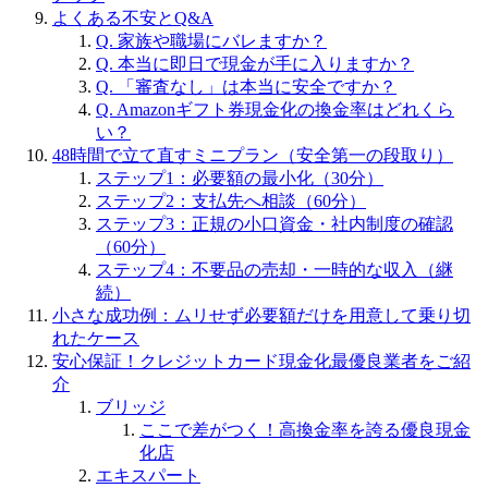
よくある不安とQ&A
Q. 家族や職場にバレますか？
Q. 本当に即日で現金が手に入りますか？
Q. 「審査なし」は本当に安全ですか？
Q. Amazonギフト券現金化の換金率はどれくら
い？
48時間で立て直すミニプラン（安全第一の段取り）
ステップ1：必要額の最小化（30分）
ステップ2：支払先へ相談（60分）
ステップ3：正規の小口資金・社内制度の確認
（60分）
ステップ4：不要品の売却・一時的な収入（継
続）
小さな成功例：ムリせず必要額だけを用意して乗り切
れたケース
安心保証！クレジットカード現金化最優良業者をご紹
介
ブリッジ
ここで差がつく！高換金率を誇る優良現金
化店
エキスパート