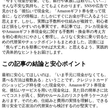
「今すぐ現金が必要。でも、銀行や家族には頼りにくい…」
そんな不安な気持ち、とてもよくわかります。SNSや広告で
見かける「後払いで現金化」「Amazonギフト券を使って現
金に」などの情報は、たしかにすぐにお金が手に入るように
思えます。しかし、実際は手数料や仕組みが複雑で、初心者
ほど損をしやすいのも事実です。本記事では、クレカ現金化
やAmazonギフト券現金化に関する手数料・換金率の考え方
を初心者向けにやさしく整理し、ムリなく安全に乗り切るた
めの代替策やチェックポイントもまとめました。読後には
「焦らずこれを順番にやれば大丈夫」と思えるよう、実践的
で具体的なヒントをお届けします。
この記事の結論と安心ポイント
最初に安心してほしいのは、「いま手元に現金がなくても、
選べる方法は複数ある」ということです。クレジットカード
のショッピング枠を使った現金化や、Amazonギフト券現金
化、後払いサービスを用いた現金化は、見た目の簡単さに比
べてコストが高く、契約やルール上のリスクを伴うケースが
あります。そのため、仕組みと費用の実情を理解し、できる
限り安全で正攻法の代替策から検討するのが堅実です。