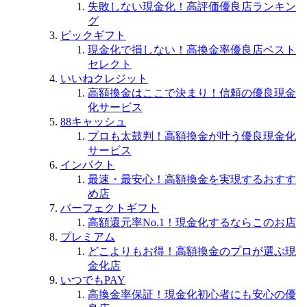
失敗しない現金化！高評価優良店ランキン
グ
ビックギフト
現金化で損しない！高換金率優良店ベスト
セレクト
いいねクレジット
高額換金はここで決まり！信頼の優良現金
化サービス
88キャッシュ
プロも太鼓判！高額換金が叶う優良現金化
サービス
インパクト
最速・最安心！高額換金を実現するおすす
め店
パーフェクトギフト
高額還元率No.1！現金化するならこのお店
プレミアム
どこよりもお得！高額換金のプロが選ぶ現
金化店
いつでもPAY
高換金率保証！現金化初心者にも安心の優