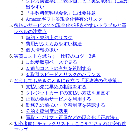
クレカ換金率は「表示値」と「実受取額」に差が
出やすい
「手数料無料現金化」には要注意
Amazonギフト券現金化特有のリスク
後払いサービスでの現金化が招きやすいトラブルと高
レベルの注意点
契約・規約上のリスク
費用がふくらみやすい構造
個人情報の扱い
実質コストを減らす「比較のコツ」3選
1. 総受取額ベースで見る
2. 追加コストの有無を質問する
3. 取引スピードとリスクのバランス
どうしても急ぎのときに役立つ「正攻法の代替策」
支払い先に早めの相談をする
クレジットカードの支払い方法を見直す
正規の金融サービスを利用する
勤務先の前払い・立替制度を確認する
公的支援制度の活用
買取・フリマ・質屋などの現金化「正攻法」
初心者向けチェックリスト：ここを押さえれば安心度
アップ