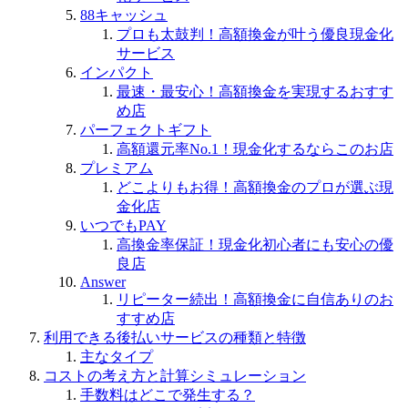
88キャッシュ
プロも太鼓判！高額換金が叶う優良現金化
サービス
インパクト
最速・最安心！高額換金を実現するおすす
め店
パーフェクトギフト
高額還元率No.1！現金化するならこのお店
プレミアム
どこよりもお得！高額換金のプロが選ぶ現
金化店
いつでもPAY
高換金率保証！現金化初心者にも安心の優
良店
Answer
リピーター続出！高額換金に自信ありのお
すすめ店
利用できる後払いサービスの種類と特徴
主なタイプ
コストの考え方と計算シミュレーション
手数料はどこで発生する？