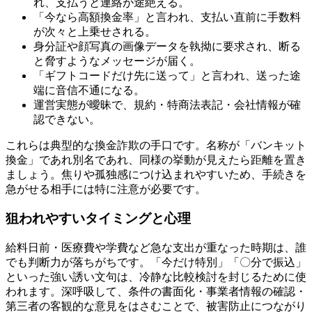
れ、支払うと連絡が途絶える。
「今なら高額換金率」と言われ、支払い直前に手数料
が次々と上乗せされる。
身分証や顔写真の画像データを執拗に要求され、断る
と脅すようなメッセージが届く。
「ギフトコードだけ先に送って」と言われ、送った途
端に音信不通になる。
運営実態が曖昧で、規約・特商法表記・会社情報が確
認できない。
これらは典型的な換金詐欺の手口です。名称が「バンキット
換金」であれ別名であれ、同様の挙動が見えたら距離を置き
ましょう。焦りや孤独感につけ込まれやすいため、手続きを
急がせる相手には特に注意が必要です。
狙われやすいタイミングと心理
給料日前・医療費や学費など急な支出が重なった時期は、誰
でも判断力が落ちがちです。「今だけ特別」「〇分で振込」
といった強い誘い文句は、冷静な比較検討を封じるために使
われます。深呼吸して、条件の書面化・事業者情報の確認・
第三者の客観的な意見をはさむことで、被害防止につながり