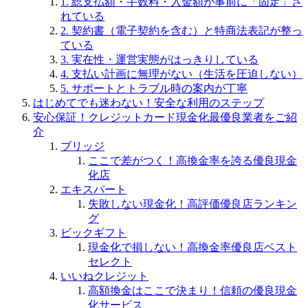
1. 総支払額・手数料・入金額が事前に「固定」さ
れている
2. 契約書（電子契約を含む）と特商法表記が整っ
ている
3. 実在性・運営実態がはっきりしている
4. 支払い計画に無理がない（生活を圧迫しない）
5. サポートとトラブル時の案内が丁寧
はじめてでも迷わない！安全な利用のステップ
安心保証！クレジットカード現金化最優良業者をご紹
介
ブリッジ
ここで差がつく！高換金率を誇る優良現金
化店
エキスパート
失敗しない現金化！高評価優良店ランキン
グ
ビックギフト
現金化で損しない！高換金率優良店ベスト
セレクト
いいねクレジット
高額換金はここで決まり！信頼の優良現金
化サービス