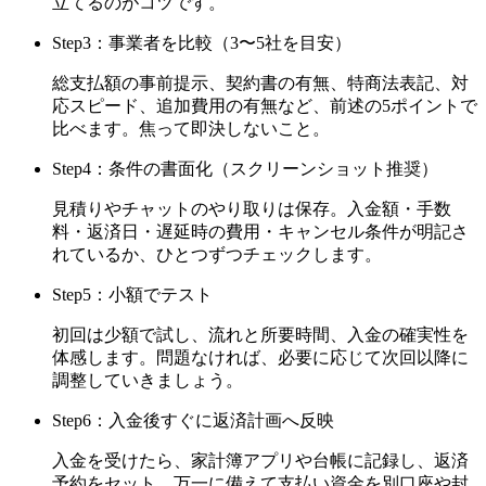
立てるのがコツです。
Step3：事業者を比較（3〜5社を目安）
総支払額の事前提示、契約書の有無、特商法表記、対
応スピード、追加費用の有無など、前述の5ポイントで
比べます。焦って即決しないこと。
Step4：条件の書面化（スクリーンショット推奨）
見積りやチャットのやり取りは保存。入金額・手数
料・返済日・遅延時の費用・キャンセル条件が明記さ
れているか、ひとつずつチェックします。
Step5：小額でテスト
初回は少額で試し、流れと所要時間、入金の確実性を
体感します。問題なければ、必要に応じて次回以降に
調整していきましょう。
Step6：入金後すぐに返済計画へ反映
入金を受けたら、家計簿アプリや台帳に記録し、返済
予約をセット。万一に備えて支払い資金を別口座や封