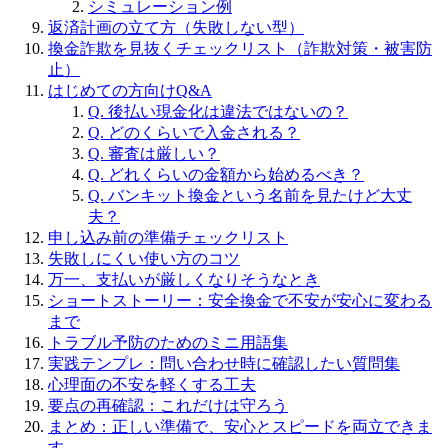
シミュレーション例
返済計画の立て方（失敗しない型）
換金詐欺を見抜くチェックリスト（詐欺対策・被害防
止）
はじめての方向けQ&A
Q. 後払い現金化は違法ではないの？
Q. どのくらいで入金される？
Q. 審査は厳しい？
Q. どれくらいの金額から始めるべき？
Q. バンキット換金という名前を見たけど大丈
夫？
申し込み前の準備チェックリスト
失敗しにくい使い方のコツ
万一、支払いが厳しくなりそうなとき
ショートストーリー：安全換金で不安が安心に変わる
まで
トラブル予防のためのミニ用語集
実践テンプレ：問い合わせ時に確認したい質問集
心理面の不安を軽くする工夫
要点の再確認：これだけは守ろう
まとめ：正しい準備で、安心とスピードを両立できま
す