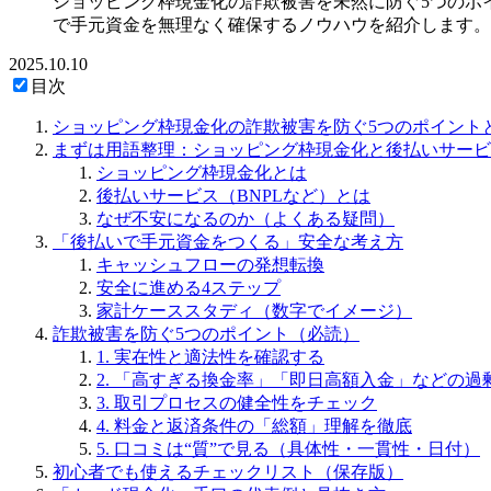
ショッピング枠現金化の詐欺被害を未然に防ぐ5つのポ
で手元資金を無理なく確保するノウハウを紹介します。
2025.10.10
目次
ショッピング枠現金化の詐欺被害を防ぐ5つのポイント
まずは用語整理：ショッピング枠現金化と後払いサービ
ショッピング枠現金化とは
後払いサービス（BNPLなど）とは
なぜ不安になるのか（よくある疑問）
「後払いで手元資金をつくる」安全な考え方
キャッシュフローの発想転換
安全に進める4ステップ
家計ケーススタディ（数字でイメージ）
詐欺被害を防ぐ5つのポイント（必読）
1. 実在性と適法性を確認する
2. 「高すぎる換金率」「即日高額入金」などの過
3. 取引プロセスの健全性をチェック
4. 料金と返済条件の「総額」理解を徹底
5. 口コミは“質”で見る（具体性・一貫性・日付）
初心者でも使えるチェックリスト（保存版）