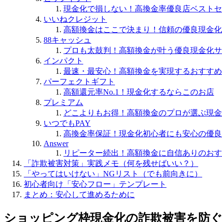
現金化で損しない！高換金率優良店ベストセ
いいねクレジット
高額換金はここで決まり！信頼の優良現金化
88キャッシュ
プロも太鼓判！高額換金が叶う優良現金化サ
インパクト
最速・最安心！高額換金を実現するおすすめ
パーフェクトギフト
高額還元率No.1！現金化するならこのお店
プレミアム
どこよりもお得！高額換金のプロが選ぶ現金
いつでもPAY
高換金率保証！現金化初心者にも安心の優良
Answer
リピーター続出！高額換金に自信ありのおす
「詐欺被害対策」実践メモ（何を残せばいい？）
「やってはいけない」NGリスト（でも前向きに）
初心者向け「安心フロー」テンプレート
まとめ：安心して進めるために
ショッピング枠現金化の詐欺被害を防ぐ