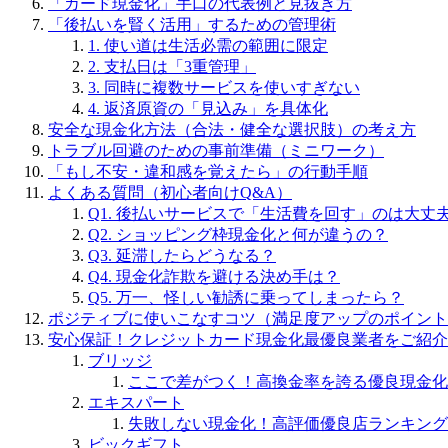
「カード現金化」手口の代表例と見抜き方
「後払いを賢く活用」するための管理術
1. 使い道は生活必需の範囲に限定
2. 支払日は「3重管理」
3. 同時に複数サービスを使いすぎない
4. 返済原資の「見込み」を具体化
安全な現金化方法（合法・健全な選択肢）の考え方
トラブル回避のための事前準備（ミニワーク）
「もし不安・違和感を覚えたら」の行動手順
よくある質問（初心者向けQ&A）
Q1. 後払いサービスで「生活費を回す」のは大丈
Q2. ショッピング枠現金化と何が違うの？
Q3. 延滞したらどうなる？
Q4. 現金化詐欺を避ける決め手は？
Q5. 万一、怪しい勧誘に乗ってしまったら？
ポジティブに使いこなすコツ（満足度アップのポイント
安心保証！クレジットカード現金化最優良業者をご紹介
ブリッジ
ここで差がつく！高換金率を誇る優良現金化
エキスパート
失敗しない現金化！高評価優良店ランキング
ビックギフト