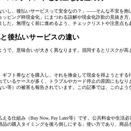
ないし、後払いサービスって安全なの？」——そんな不安を抱
ョッピング枠現金化」にまつわる誤解や現金化詐欺の見抜き方、
ました。無理なく前に進めるよう、チェックリストや注意点も
化と後払いサービスの違い
ようで、意味合いが大きく異なります。混同するとリスクが高
、ギフト券などを購入し、それを換金して現金を得ようとする
れているケースが多く、トラブルやカード停止の原因にもなり
ない等）の被害も報告されています。この記事では、このよう
仕組み（Buy Now, Pay Later等）です。公共料金や
用品の購入タイミングを後ろ倒しにする」使い方であり、商品
。