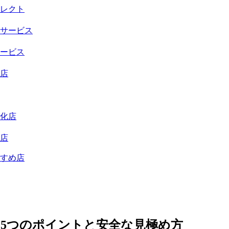
レクト
サービス
ービス
店
化店
店
すめ店
5つのポイントと安全な見極め方