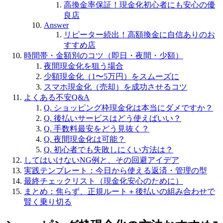
高換金率保証！現金化初心者にも安心の優
良店
Answer
リピーター続出！高額換金に自信ありのお
すすめ店
時間帯・金額別のコツ（即日・夜間・少額）
夜間現金化を狙う場合
少額現金化（1〜5万円）をスムーズに
スマホ現金化（売却）を成功させるコツ
よくある不安Q&A
Q. ショッピング枠現金化は本当にダメですか？
Q. 後払いサービスはどう使えばいい？
Q. 手数料最安をどう見抜く？
Q. 夜間現金化は可能？
Q. 初心者でも失敗しにくい方法は？
してはいけないNG例と、その回避アイデア
実践テンプレート：今日から使える返済・管理の型
最終チェックリスト（現金化安心のために）
まとめ：焦らず、正規ルート＋後払いの組み合わせで
賢く乗り切る