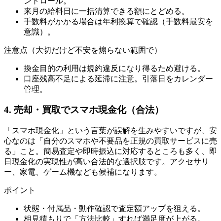
ントロール。
来月の給料日に一括清算できる額にとどめる。
手数料がかかる場合は年利換算で確認（手数料最安を
意識）。
注意点（大切だけど不安を煽らない範囲で）
換金目的の利用は規約違反になり得るため避ける。
口座残高不足による延滞に注意。引落日をカレンダー
管理。
4. 売却・買取でスマホ現金化（合法）
「スマホ現金化」という言葉が誤解を生みやすいですが、安
心なのは「自分のスマホや不要品を正規の買取サービスに売
る」こと。簡易査定や即時振込に対応するところも多く、即
日現金化の実現性が高い合法的な選択肢です。アクセサリ
ー、家電、ゲーム機なども候補になります。
ポイント
状態・付属品・動作確認で査定額アップを狙える。
相見積もりで「方法比較」すれば満足度が上がる。