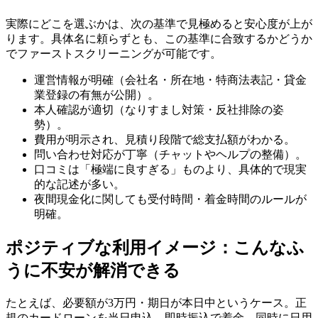
実際にどこを選ぶかは、次の基準で見極めると安心度が上が
ります。具体名に頼らずとも、この基準に合致するかどうか
でファーストスクリーニングが可能です。
運営情報が明確（会社名・所在地・特商法表記・貸金
業登録の有無が公開）。
本人確認が適切（なりすまし対策・反社排除の姿
勢）。
費用が明示され、見積り段階で総支払額がわかる。
問い合わせ対応が丁寧（チャットやヘルプの整備）。
口コミは「極端に良すぎる」ものより、具体的で現実
的な記述が多い。
夜間現金化に関しても受付時間・着金時間のルールが
明確。
ポジティブな利用イメージ：こんなふ
うに不安が解消できる
たとえば、必要額が3万円・期日が本日中というケース。正
規のカードローンを当日申込→即時振込で着金、同時に日用