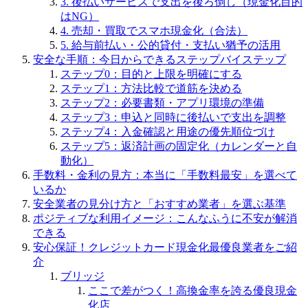
3. 後払いサービスで支出を後ろ倒し（現金化目的
はNG）
4. 売却・買取でスマホ現金化（合法）
5. 給与前払い・公的貸付・支払い猶予の活用
安全な手順：今日からできるステップバイステップ
ステップ0：目的と上限を明確にする
ステップ1：方法比較で道筋を決める
ステップ2：必要書類・アプリ環境の準備
ステップ3：申込と同時に後払いで支出を調整
ステップ4：入金確認と用途の優先順位づけ
ステップ5：返済計画の固定化（カレンダーと自
動化）
手数料・金利の見方：本当に「手数料最安」を選べて
いるか
安全業者の見分け方と「おすすめ業者」を選ぶ基準
ポジティブな利用イメージ：こんなふうに不安が解消
できる
安心保証！クレジットカード現金化最優良業者をご紹
介
ブリッジ
ここで差がつく！高換金率を誇る優良現金
化店