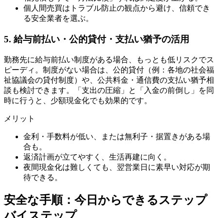
個人間売買はトラブル防止の観点から避け、信頼でき
る安全業者を選ぶ。
5. 給与前払い・公的貸付・支払い猶予の活用
勤務先に給与前払い制度がある場合、もっとも低リスクでス
ピーディ。制度がない場合は、公的貸付（例：各地の社会福
祉協議会の貸付制度）や、公共料金・通信費の支払い猶予相
談も検討できます。「支出の圧縮」と「入金の前倒し」を同
時に行うと、少額現金化でも効果的です。
メリット
金利・手数料が低い、または無利子・据置きがある場
合も。
返済計画が立てやすく、生活再建に向く。
夜間現金化は難しくても、翌営業日に素早い対応が期
待できる。
安全な手順：今日からできるステップ
バイステップ