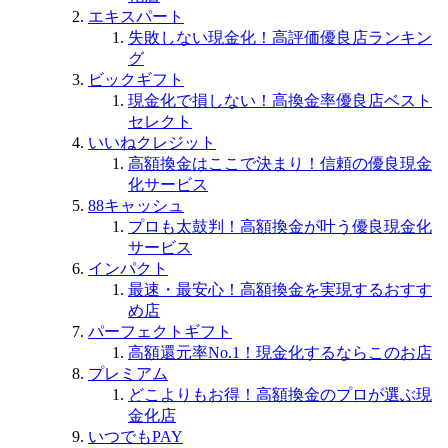
エキスパート
失敗しない現金化！高評価優良店ランキン
グ
ビックギフト
現金化で損しない！高換金率優良店ベスト
セレクト
いいねクレジット
高額換金はここで決まり！信頼の優良現金
化サービス
88キャッシュ
プロも太鼓判！高額換金が叶う優良現金化
サービス
インパクト
最速・最安心！高額換金を実現するおすす
め店
パーフェクトギフト
高額還元率No.1！現金化するならこのお店
プレミアム
どこよりもお得！高額換金のプロが選ぶ現
金化店
いつでもPAY