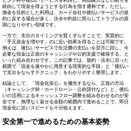
ピング枠や後払いサービスを利用し、商品購入などの取引を
経由して現金を得ようとする行為を指す通称です。ただし、
換金を目的とした利用は、カード会社や後払いサービスの規
約に反する場合が多く、法令や約款に照らしてトラブルの原
因になりやすい領域です。
一方で、支出のタイミングを賢くずらすことで、実質的に
「手元資金を増やす」のに近い効果を得ることは可能です。
例えば、後払いサービスで生活費の支払いを翌月に回し、今
必要な現金は正規のキャッシングや公的支援で確保する、と
いった組み合わせです。この記事では、規約・法令に沿った
範囲で「現金を速やかに用意する現実的な手段」と「後払い
で支出をならすテクニック」をわかりやすく整理します。
結論として、「現金化安心」を優先するなら、正規の方法
（キャッシング枠・カードローン・公的貸付など）と、後払
いの活用によるキャッシュフロー調整を組み合わせるのが安
全です。無理なく返せる金額の範囲内で進めることで、即日
現金化に近いスピードも十分狙えます。
安全第一で進めるための基本姿勢