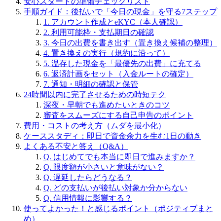
安心スタートの準備チェックリスト
手順ガイド：後払いで「今日の現金」を守る7ステップ
1. アカウント作成とeKYC（本人確認）
2. 利用可能枠・支払期日の確認
3. 今日の出費を書き出す（置き換え候補の整理）
4. 置き換えの実行（規約に沿って）
5. 温存した現金を「最優先の出費」に充てる
6. 返済計画をセット（入金ルートの確定）
7. 通知・明細の確認と保管
24時間以内に完了させるための時短テク
深夜・早朝でも進めたいときのコツ
審査をスムーズにする自己申告のポイント
費用・コストの考え方（ムダを最小化）
ケーススタディ：即日で資金余力を生む1日の動き
よくある不安と答え（Q&A）
Q. はじめてでも本当に即日で進みますか？
Q. 限度額が小さいと意味がない？
Q. 遅延したらどうなる？
Q. どの支払いが後払い対象か分からない
Q. 信用情報に影響する？
使ってよかった！と感じるポイント（ポジティブまと
め）