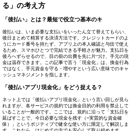
る」の考え方
「後払い」とは？最短で役立つ基本のキ
後払いは、いま必要な支払いをいったん立て替えてもらい、
後日まとめて精算する決済方法です。クレジットカードのよ
うにカード番号を持たず、アプリ上の本人確認と与信で使え
るため、スマホひとつで完結できる手軽さが魅力。支払日を
後ろへずらせるので、目の前の出費を先に片づけ、手元の現
金は温存できます。この記事で言う「現金化」は、換金行為
ではなく、手元資金を守る・増やすという広い意味でのキャ
ッシュマネジメントを指します。
「後払いアプリ現金化」をどう捉える？
ネット上では「後払いアプリ現金化」という言い回しが見ら
れますが、各サービスの規約では換金目的の利用を禁止して
いることが一般的です。ここでは、規約に沿って「支払日を
延ばすことで、今日必要な現金を残す（=実質的な資金確
保）」というポジティブで健全な使い方に限定して解説しま
す。これなら、はじめての方でも安心して取り組めます。