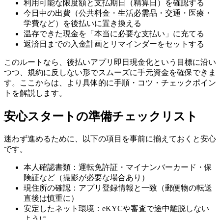
利用可能な限度額と支払期日（精算日）を確認する
今日中の出費（公共料金・生活必需品・交通・医療・
学費など）を後払いに置き換える
温存できた現金を「本当に必要な支払い」に充てる
返済日までの入金計画とリマインダーをセットする
このルートなら、後払いアプリ即日現金化という目標に沿い
つつ、規約に反しない形でスムーズに手元資金を確保できま
す。ここからは、より具体的に手順・コツ・チェックポイン
トを解説します。
安心スタートの準備チェックリスト
迷わず進めるために、以下の項目を事前に揃えておくと安心
です。
本人確認書類：運転免許証・マイナンバーカード・保
険証など（撮影が必要な場合あり）
現住所の確認：アプリ登録情報と一致（郵便物の転送
直後は慎重に）
安定したネット環境：eKYCや審査で途中離脱しない
ように