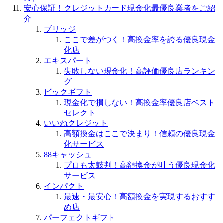
安心保証！クレジットカード現金化最優良業者をご紹
介
ブリッジ
ここで差がつく！高換金率を誇る優良現金
化店
エキスパート
失敗しない現金化！高評価優良店ランキン
グ
ビックギフト
現金化で損しない！高換金率優良店ベスト
セレクト
いいねクレジット
高額換金はここで決まり！信頼の優良現金
化サービス
88キャッシュ
プロも太鼓判！高額換金が叶う優良現金化
サービス
インパクト
最速・最安心！高額換金を実現するおすす
め店
パーフェクトギフト