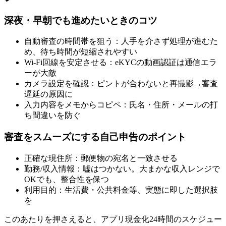
深夜・早朝でも進めたいときのコツ
自動審査の時間帯を狙う：人手を介さず処理が進むた
め、待ち時間が短縮されやすい
Wi-Fi回線を安定させる：eKYCの動画認証は通信エラ
ーが大敵
カメラ設定を確認：ピントが合わないと再撮影→審査
遅延の原因に
入力内容をメモからコピペ：氏名・住所・メールの打
ち間違いを防ぐ
審査をスムーズにする自己申告のポイント
正確な現住所：郵便物の宛名と一致させる
勤務/収入情報：嘘はつかない。大まかな収入レンジで
OKでも、整合性を保つ
利用目的：生活費・公共料金等、実態に即した選択肢
を
このあたりを押さえると、アプリ現金化24時間のスケジュー