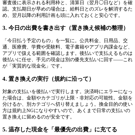
審査後に表示される利用枠と、清算日（翌月◯日など）を確
認。支払期日が早めの場合は、給料日とのズレを解消するた
め、翌月以降の利用計画も頭に入れておくと安心です。
3. 今日の出費を書き出す（置き換え候補の整理）
「今日払う予定のもの」を一覧に。公共料金、日用品、交
通、医療費、学費や受験料、電子書籍やアプリ内課金など、
アプリで扱える範囲を確認します。後払いで支払えるものは
後払いに任せ、手元の現金は別の優先支払いに回す——これ
が「実質的な現金化」です。
4. 置き換えの実行（規約に沿って）
対象の支払いを後払いで実行します。決済時にエラーになっ
た場合は、金額やカテゴリが上限・非対応の可能性。金額を
分けるか、別カテゴリへ切り替えましょう。換金目的の使い
方は規約上NGになりやすいので、あくまで日常の支払いの
置き換えに留めるのが安全です。
5. 温存した現金を「最優先の出費」に充てる