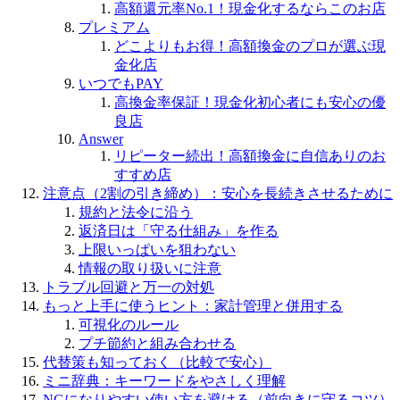
高額還元率No.1！現金化するならこのお店
プレミアム
どこよりもお得！高額換金のプロが選ぶ現
金化店
いつでもPAY
高換金率保証！現金化初心者にも安心の優
良店
Answer
リピーター続出！高額換金に自信ありのお
すすめ店
注意点（2割の引き締め）：安心を長続きさせるために
規約と法令に沿う
返済日は「守る仕組み」を作る
上限いっぱいを狙わない
情報の取り扱いに注意
トラブル回避と万一の対処
もっと上手に使うヒント：家計管理と併用する
可視化のルール
プチ節約と組み合わせる
代替策も知っておく（比較で安心）
ミニ辞典：キーワードをやさしく理解
NGになりやすい使い方を避ける（前向きに守るコツ）