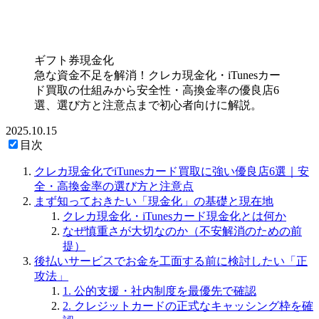
ギフト券現金化
急な資金不足を解消！クレカ現金化・iTunesカー
ド買取の仕組みから安全性・高換金率の優良店6
選、選び方と注意点まで初心者向けに解説。
2025.10.15
目次
クレカ現金化でiTunesカード買取に強い優良店6選｜安
全・高換金率の選び方と注意点
まず知っておきたい「現金化」の基礎と現在地
クレカ現金化・iTunesカード現金化とは何か
なぜ慎重さが大切なのか（不安解消のための前
提）
後払いサービスでお金を工面する前に検討したい「正
攻法」
1. 公的支援・社内制度を最優先で確認
2. クレジットカードの正式なキャッシング枠を確