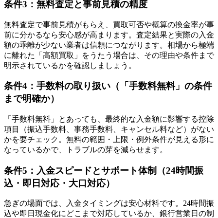
条件3：無料査定と事前見積の精度
無料査定で事前見積がもらえ、買取可否や概算の換金率が事
前に分かるなら安心感が高まります。査定結果と実際の入金
額の乖離が少ない業者は信頼につながります。相場から極端
に離れた「高額買取」をうたう場合は、その理由や条件まで
明示されているかを確認しましょう。
条件4：手数料の取り扱い（「手数料無料」の条件
まで明確か）
「手数料無料」とあっても、最終的な入金額に影響する控除
項目（振込手数料、事務手数料、キャンセル料など）がない
かを要チェック。無料の範囲・上限・例外条件が見える形に
なっているかで、トラブルの芽を減らせます。
条件5：入金スピードとサポート体制（24時間振
込・即日対応・大口対応）
急ぎの場面では、入金タイミングは安心材料です。24時間振
込や即日現金化にどこまで対応しているか、銀行営業日の制