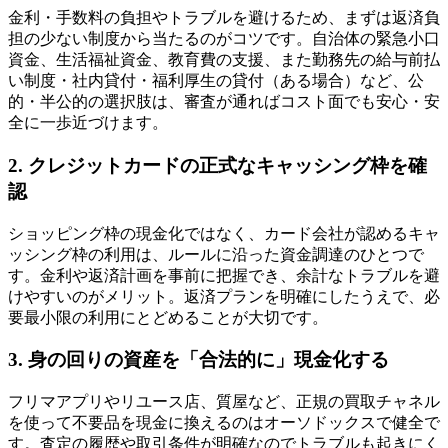
金利・手数料の負担やトラブルを避けるため、まずは返済負
担の少ない制度から当たるのがコツです。自治体の緊急小口
資金、生活福祉資金、教育費の支援、また勤務先の給与前払
い制度・社内貸付・福利厚生の貸付（ある場合）など、公
的・半公的の選択肢は、審査が通ればコスト面でも安心・安
全に一歩近づけます。
2. クレジットカードの正式なキャッシング枠を確
認
ショッピング枠の現金化ではなく、カード会社が認めるキャ
ッシング枠の利用は、ルールに沿った資金調達のひとつで
す。金利や返済計画を事前に把握でき、余計なトラブルを避
けやすいのがメリット。返済プランを明確にしたうえで、必
要最小限の利用にとどめることが大切です。
3. 身の回りの資産を「合法的に」現金化する
フリマアプリやリユース店、質屋など、正規の買取チャネル
を使って不要品を現金に換えるのはオーソドックスで健全で
す。査定の履歴や取引条件が明確なのでトラブルも起きにく