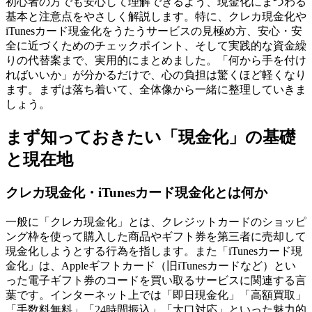
初心者の方でも安心して理解できるよう、現金化にまつわる
基本と注意点をやさしく解説します。特に、クレカ現金化や
iTunesカード現金化をうたうサービスの見極め方、安心・安
全に近づくためのチェックポイント、そして実践的な資金繰
りの代替案まで、実用的にまとめました。「何から手を付け
ればいいか」が分かるだけで、心の負担は驚くほど軽くなり
ます。まずは落ち着いて、全体像から一緒に整理していきま
しょう。
まず知っておきたい「現金化」の基礎
と現在地
クレカ現金化・iTunesカード現金化とは何か
一般に「クレカ現金化」とは、クレジットカードのショッピ
ング枠を使って購入した商品やギフト券を第三者に売却して
現金化しようとする行為を指します。また「iTunesカード現
金化」は、Appleギフトカード（旧iTunesカードなど）とい
った電子ギフト券のコードを買い取るサービスに関連する言
葉です。インターネット上では「即日現金化」「高額買取」
「手数料無料」「24時間振込」「大口対応」といった魅力的