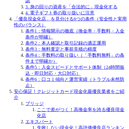
認
3. 身の回りの資産を「合法的に」現金化する
4. 電子ギフト券の取り扱いに注意
「優良現金化店」を見分ける6つの条件（安全性と実用
性のバランス）
条件1：情報開示の徹底（換金率・手数料・入金
条件が明確）
条件2：本人確認と取引記録の適正運用
条件3：無料査定と事前見積の精度
条件4：手数料の取り扱い（「手数料無料」の条
件まで明確か）
条件5：入金スピードとサポート体制（24時間振
込・即日対応・大口対応）
条件6：口コミ傾向と運営実績（トラブル未然防
止）
安心保証！クレジットカード現金化最優良業者をご紹
介
ブリッジ
ここで差がつく！高換金率を誇る優良現金
化店
エキスパート
失敗しない現金化！高評価優良店ランキン