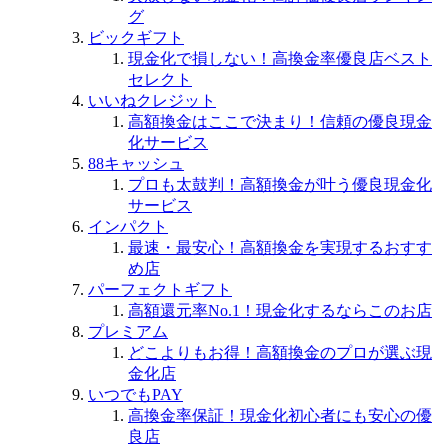
グ
ビックギフト
現金化で損しない！高換金率優良店ベスト
セレクト
いいねクレジット
高額換金はここで決まり！信頼の優良現金
化サービス
88キャッシュ
プロも太鼓判！高額換金が叶う優良現金化
サービス
インパクト
最速・最安心！高額換金を実現するおすす
め店
パーフェクトギフト
高額還元率No.1！現金化するならこのお店
プレミアム
どこよりもお得！高額換金のプロが選ぶ現
金化店
いつでもPAY
高換金率保証！現金化初心者にも安心の優
良店