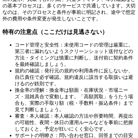
の基本プロセスは、多くのサービスで共通しています。大切
なのは、そのプロセスと条件が事前に明記され、途中で想定
外の費用や条件変更が発生しないことです。
特有の注意点（ここだけは見逃さない）
コード管理と安全性：未使用コードの管理は厳重に。
第三者に漏れないようスクリーンショット送付などの
方法・タイミングは慎重に判断し、送付前に契約条件
を最終確認しましょう。
規約の確認：発行元の規約や利用条件に反しないか、
自己責任で必ず確認。規約違反に該当する取扱いは避
けるのが鉄則です。
換金率の理解：換金率は額面・在庫状況・市場ニー
ズ・混雑具合で変動します。「高額買取」をうたう場
合も、実際の手取り額（税・手数料・振込条件）まで
見て判断しましょう。
審査・本人確認：本人確認の方法や所要時間、再提出
の可能性、夜間・休日の運用ルールなどを事前に把握
しておくと、予定が狂いにくく安心です。
サポートの明瞭さ：問い合わせ窓口、回答までの目安