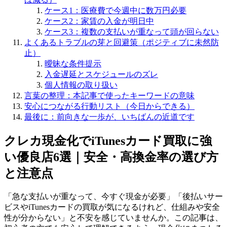
ケース1：医療費で今週中に数万円必要
ケース2：家賃の入金が明日中
ケース3：複数の支払いが重なって頭が回らない
よくあるトラブルの芽と回避策（ポジティブに未然防
止）
曖昧な条件提示
入金遅延とスケジュールのズレ
個人情報の取り扱い
言葉の整理：本記事で使ったキーワードの意味
安心につながる行動リスト（今日からできる）
最後に：前向きな一歩が、いちばんの近道です
クレカ現金化でiTunesカード買取に強
い優良店6選｜安全・高換金率の選び方
と注意点
「急な支払いが重なって、今すぐ現金が必要」「後払いサー
ビスやiTunesカードの買取が気になるけれど、仕組みや安全
性が分からない」と不安を感じていませんか。この記事は、