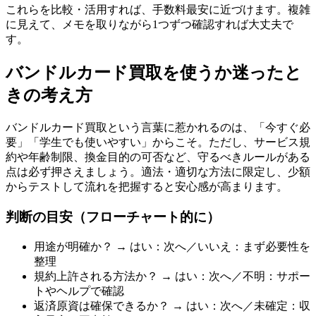
これらを比較・活用すれば、手数料最安に近づけます。複雑
に見えて、メモを取りながら1つずつ確認すれば大丈夫で
す。
バンドルカード買取を使うか迷ったと
きの考え方
バンドルカード買取という言葉に惹かれるのは、「今すぐ必
要」「学生でも使いやすい」からこそ。ただし、サービス規
約や年齢制限、換金目的の可否など、守るべきルールがある
点は必ず押さえましょう。適法・適切な方法に限定し、少額
からテストして流れを把握すると安心感が高まります。
判断の目安（フローチャート的に）
用途が明確か？ → はい：次へ／いいえ：まず必要性を
整理
規約上許される方法か？ → はい：次へ／不明：サポー
トやヘルプで確認
返済原資は確保できるか？ → はい：次へ／未確定：収