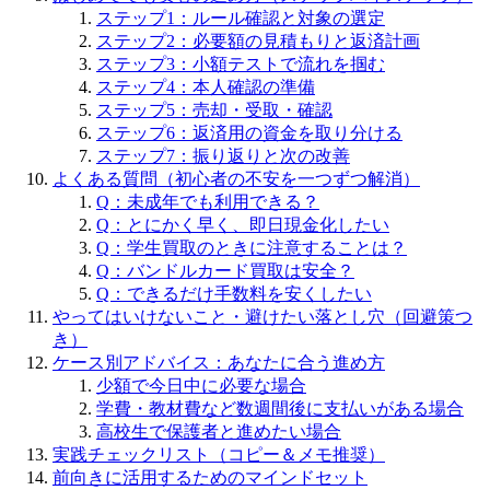
ステップ1：ルール確認と対象の選定
ステップ2：必要額の見積もりと返済計画
ステップ3：小額テストで流れを掴む
ステップ4：本人確認の準備
ステップ5：売却・受取・確認
ステップ6：返済用の資金を取り分ける
ステップ7：振り返りと次の改善
よくある質問（初心者の不安を一つずつ解消）
Q：未成年でも利用できる？
Q：とにかく早く、即日現金化したい
Q：学生買取のときに注意することは？
Q：バンドルカード買取は安全？
Q：できるだけ手数料を安くしたい
やってはいけないこと・避けたい落とし穴（回避策つ
き）
ケース別アドバイス：あなたに合う進め方
少額で今日中に必要な場合
学費・教材費など数週間後に支払いがある場合
高校生で保護者と進めたい場合
実践チェックリスト（コピー＆メモ推奨）
前向きに活用するためのマインドセット