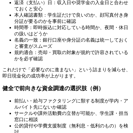
返済（支払い）日：収入日や奨学金の入金日と合わせ
ておくと安心
本人確認書類：学生証だけで良いのか、顔写真付き身
分証が要るのかを事前に確認
時間帯：即時振込に対応している時間か、夜間・休日
の扱いはどうか
名義の一致：銀行口座や身分証の名義は統一しておく
と審査がスムーズ
規約適合：売却・買取の対象が規約で許容されている
かを必ず確認
これだけで「必要なのに進まない」という詰まりを減らせ、
即日現金化の成功率が上がります。
健全で前向きな資金調達の選択肢（例）
前払い・給与ファクタリングに類する制度が学内・ア
ルバイト先にないか確認
サークルや課外活動費の立替が可能か、学生課・担当
窓口に相談
公的貸付や学費支援制度（無利息・低利のもの）を検
討