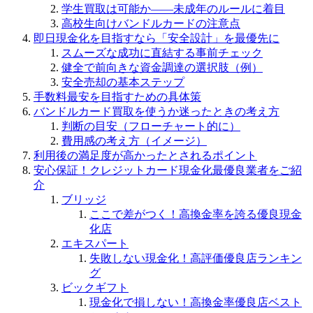
学生買取は可能か——未成年のルールに着目
高校生向けバンドルカードの注意点
即日現金化を目指すなら「安全設計」を最優先に
スムーズな成功に直結する事前チェック
健全で前向きな資金調達の選択肢（例）
安全売却の基本ステップ
手数料最安を目指すための具体策
バンドルカード買取を使うか迷ったときの考え方
判断の目安（フローチャート的に）
費用感の考え方（イメージ）
利用後の満足度が高かったとされるポイント
安心保証！クレジットカード現金化最優良業者をご紹
介
ブリッジ
ここで差がつく！高換金率を誇る優良現金
化店
エキスパート
失敗しない現金化！高評価優良店ランキン
グ
ビックギフト
現金化で損しない！高換金率優良店ベスト