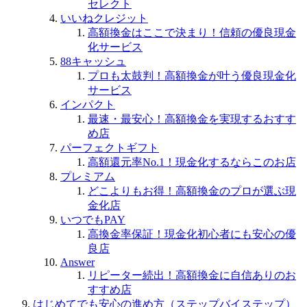
セレクト
いいねクレジット
高額換金はここで決まり！信頼の優良現金
化サービス
88キャッシュ
プロも太鼓判！高額換金が叶う優良現金化
サービス
インパクト
最速・最安心！高額換金を実現するおすす
め店
パーフェクトギフト
高額還元率No.1！現金化するならこのお店
プレミアム
どこよりもお得！高額換金のプロが選ぶ現
金化店
いつでもPAY
高換金率保証！現金化初心者にも安心の優
良店
Answer
リピーター続出！高額換金に自信ありのお
すすめ店
はじめてでも安心の進め方（ステップバイステップ）