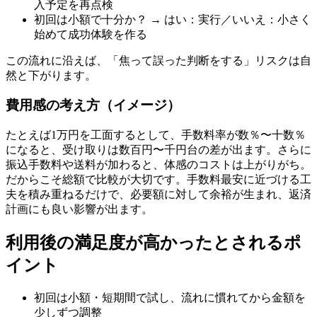
入予定を再点検
初回は小額で十分か？ → はい：実行／いいえ：小さく
始めて成功体験を作る
この流れに沿えば、「焦って誤った判断をする」リスクは自
然と下がります。
費用感の考え方（イメージ）
たとえば1万円を工面するとして、手数料率が数％〜十数％
になると、受け取りは数百円〜千円台の差が出ます。さらに
振込手数料や送料が加わると、体感のコストは上がりがち。
だからこそ総額で比較が大切です。手数料最安に近づける工
夫を積み重ねるだけで、必要額に対して余裕が生まれ、返済
計画にも良い影響が出ます。
利用後の満足度が高かったとされるポ
イント
初回は小額・短期間で試し、流れに慣れてから金額を
少しずつ調整