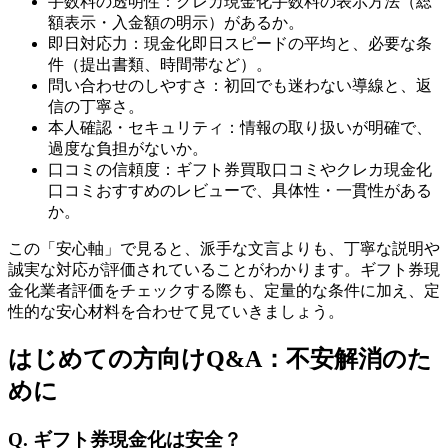
手数料の透明性：クレカ現金化手数料の表示方法（総
額表示・入金額の明示）があるか。
即日対応力：現金化即日スピードの平均と、必要な条
件（提出書類、時間帯など）。
問い合わせのしやすさ：初回でも迷わない導線と、返
信の丁寧さ。
本人確認・セキュリティ：情報の取り扱いが明確で、
過度な負担がないか。
口コミの信頼度：ギフト券買取口コミやクレカ現金化
口コミおすすめのレビューで、具体性・一貫性がある
か。
この「安心軸」で見ると、派手な文言よりも、丁寧な説明や
誠実な対応が評価されていることがわかります。ギフト券現
金化業者評価をチェックする際も、定量的な条件に加え、定
性的な安心材料を合わせて見ていきましょう。
はじめての方向けQ&A：不安解消のた
めに
Q. ギフト券現金化は安全？