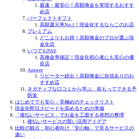
最速・最安心！高額換金を実現するおすす
め店
パーフェクトギフト
高額還元率No.1！現金化するならこのお店
プレミアム
どこよりもお得！高額換金のプロが選ぶ現
金化店
いつでもPAY
高換金率保証！現金化初心者にも安心の優
良店
Answer
リピーター続出！高額換金に自信ありのお
すすめ店
ネガティブな口コミから学ぶ、前もってできる予
防策
はじめてでも安心：見極めのチェックリスト
現金化即日スピードを高めるための準備
「後払いサービス」でお金を工面する発想の整理
後払いサービスの賢い活用アイデア
比較の観点：初心者向け「安心軸」で見るサービスの
違い