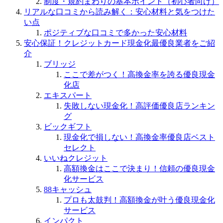
制度・規約まわりの基本ポイント（初心者向け）
リアルな口コミから読み解く：安心材料と気をつけた
い点
ポジティブな口コミで多かった安心材料
安心保証！クレジットカード現金化最優良業者をご紹
介
ブリッジ
ここで差がつく！高換金率を誇る優良現金
化店
エキスパート
失敗しない現金化！高評価優良店ランキン
グ
ビックギフト
現金化で損しない！高換金率優良店ベスト
セレクト
いいねクレジット
高額換金はここで決まり！信頼の優良現金
化サービス
88キャッシュ
プロも太鼓判！高額換金が叶う優良現金化
サービス
インパクト