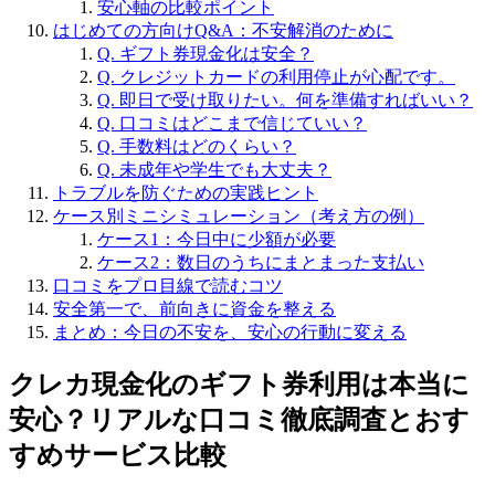
安心軸の比較ポイント
はじめての方向けQ&A：不安解消のために
Q. ギフト券現金化は安全？
Q. クレジットカードの利用停止が心配です。
Q. 即日で受け取りたい。何を準備すればいい？
Q. 口コミはどこまで信じていい？
Q. 手数料はどのくらい？
Q. 未成年や学生でも大丈夫？
トラブルを防ぐための実践ヒント
ケース別ミニシミュレーション（考え方の例）
ケース1：今日中に少額が必要
ケース2：数日のうちにまとまった支払い
口コミをプロ目線で読むコツ
安全第一で、前向きに資金を整える
まとめ：今日の不安を、安心の行動に変える
クレカ現金化のギフト券利用は本当に
安心？リアルな口コミ徹底調査とおす
すめサービス比較