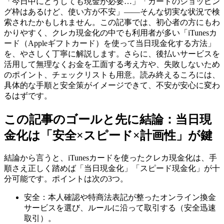
「今日中にどうしても現金が必要…」「カードのショッピン
グ枠はあるけど、使い方が不安」——そんな切実な状況で検
索されたかもしれません。この記事では、初心者の方にもわ
かりやすく、クレカ現金化の中でも利用者が多い「iTunesカ
ード（Appleギフトカード）を使って当日現金化する方法」
を、やさしく丁寧に解説します。さらに、後払いサービスを
活用して無理なくお金を工面する考え方や、失敗しないため
のポイント、チェックリストも用意。読み終えるころには、
具体的な手順と安全策がイメージできて、不安が安心に変わ
るはずです。
この記事のゴールと先に結論：当日現
金化は「安全×スピード×計画性」が鍵
結論から言うと、iTunesカードを使ったクレカ現金化は、手
順さえ正しく踏めば「当日現金化」「スピード現金化」が十
分可能です。ポイントは次の3つ。
安全：本人確認や特商法表記が整ったオンライン換金
サービスを選び、ルールに沿って取引する（安全迅速
取引）。