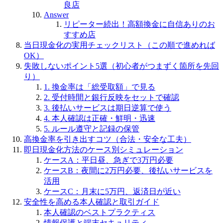
良店
Answer
リピーター続出！高額換金に自信ありのお
すすめ店
当日現金化の実用チェックリスト（この順で進めれば
OK）
失敗しないポイント5選（初心者がつまずく箇所を先回
り）
1. 換金率は「総受取額」で見る
2. 受付時間と銀行反映をセットで確認
3. 後払いサービスは期日逆算で使う
4. 本人確認は正確・鮮明・迅速
5. ルール遵守と記録の保管
高換金率を引き出すコツ（合法・安全な工夫）
即日現金化方法のケース別シミュレーション
ケースA：平日昼、急ぎで3万円必要
ケースB：夜間に2万円必要、後払いサービスを
活用
ケースC：月末に5万円、返済日が近い
安全性を高める本人確認と取引ガイド
本人確認のベストプラクティス
情報保護と端末セキュリティ