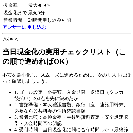
換金率
最大98.9％
現金化まで
最短5分
営業時間
24時間申し込み可能
アンサーに 申し込む
[/ignore]
当日現金化の実用チェックリスト（こ
の順で進めればOK）
不安を最小化し、スムーズに進めるために、次のリストに沿
って確認しましょう。
1. ゴール設定：必要額、入金期限、返済日（クレカ・
後払い）の3点を先に決めたか
2. 書類準備：本人確認書類、銀行口座、連絡用端末、
必要なら公共料金の住所確認書類
3. 業者比較：高換金率・手数料無料査定・安全迅速取
引・入金時間帯の明記
4. 受付時間：当日現金化に間に合う時間帯か（最終締