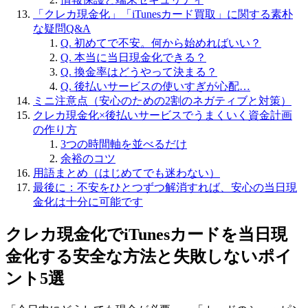
「クレカ現金化」「iTunesカード買取」に関する素朴
な疑問Q&A
Q. 初めてで不安。何から始めればいい？
Q. 本当に当日現金化できる？
Q. 換金率はどうやって決まる？
Q. 後払いサービスの使いすぎが心配…
ミニ注意点（安心のための2割のネガティブと対策）
クレカ現金化×後払いサービスでうまくいく資金計画
の作り方
3つの時間軸を並べるだけ
余裕のコツ
用語まとめ（はじめてでも迷わない）
最後に：不安をひとつずつ解消すれば、安心の当日現
金化は十分に可能です
クレカ現金化でiTunesカードを当日現
金化する安全な方法と失敗しないポイ
ント5選