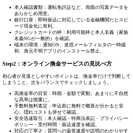
本人確認書類：運転免許証など。両面の写真データを
あらかじめ用意。
銀行口座：即時振込に対応している金融機関だとスピ
ード現金化に有利。
クレジットカードの枠：利用可能枠と本人名義（家族
名義NGが一般的）を確認。
端末の環境：通知ON、迷惑メールフィルタの一時緩
和、身元不明アプリのインストール禁止。
Step2：オンライン換金サービスの見比べ方
初心者が見落としやすいポイントは、換金率だけで判断して
しまうこと。次をバランスでチェックしましょう。
高換金率の目安：時期・金額で変動。あまりに不自然
な高率は慎重に。
手数料無料査定：申込前に無料で概算が分かると安
心。隠れコストも併せて確認。
安全迅速取引：本人確認・特商法表記・プライバシー
ポリシー・受付時間・振込速度を確認。
対応の丁寧さ：質問への返答速度や説明のわかりやす