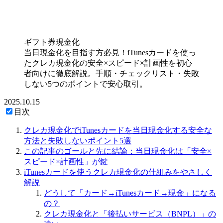
ギフト券現金化
当日現金化を目指す方必見！iTunesカードを使っ
たクレカ現金化の安全×スピード×計画性を初心
者向けに徹底解説。手順・チェックリスト・失敗
しない5つのポイントで安心取引。
2025.10.15
目次
クレカ現金化でiTunesカードを当日現金化する安全な
方法と失敗しないポイント5選
この記事のゴールと先に結論：当日現金化は「安全×
スピード×計画性」が鍵
iTunesカードを使うクレカ現金化の仕組みをやさしく
解説
どうして「カード→iTunesカード→現金」になる
の？
クレカ現金化と「後払いサービス（BNPL）」の