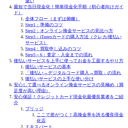
違い
最短で当日現金化！簡単現金化手順（初心者向けガイ
ド）
全体フロー（まずは俯瞰）
Step1：準備のコツ
Step2：オンライン換金サービスの見比べ方
Step3：iTunesカードの購入方法（クレカ/後払い
サービス）
Step4：買取申し込みのコツ
Step5～6：査定・入金までの流れ
後払いサービスを上手に使ってお金を工面するやり方
後払いサービスの基本
「後払い→デジタルコード購入→買取」の流れ
後払いサービスの上手な使い分け
安心して選べるオンライン換金サービスの見極め（満
足度が高い理由）
安心保証！クレジットカード現金化最優良業者をご紹
介
ブリッジ
ここで差がつく！高換金率を誇る優良現金
化店
エキスパート