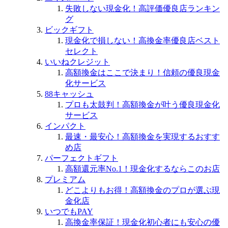
失敗しない現金化！高評価優良店ランキン
グ
ビックギフト
現金化で損しない！高換金率優良店ベスト
セレクト
いいねクレジット
高額換金はここで決まり！信頼の優良現金
化サービス
88キャッシュ
プロも太鼓判！高額換金が叶う優良現金化
サービス
インパクト
最速・最安心！高額換金を実現するおすす
め店
パーフェクトギフト
高額還元率No.1！現金化するならこのお店
プレミアム
どこよりもお得！高額換金のプロが選ぶ現
金化店
いつでもPAY
高換金率保証！現金化初心者にも安心の優