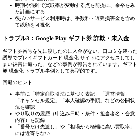
時期や混雑で買取率が変動する点を前提に、余裕をみ
た計画にする
後払いサービス利用時は、手数料・遅延損害金も含め
て総額を可視化
トラブル3：Google Play ギフト券 詐欺・未入金
ギフト券番号を先に渡したのに入金がない、口コミを装った
誘導でプレイギフトカード 現金化 サイトにアクセスしてし
まい被害に遭った、などの事例が報告されています。ギフト
券 現金化 トラブル事例として典型的です。
回避のヒント：
事前に「特定商取引法に基づく表記」「運営情報」
「キャンセル規定」「本人確認の手順」などの公開状
況を確認
やり取りの履歴（申込み日時・条件・担当者名・合意
内容）を記録
「番号だけ先渡し」や「相場から極端に高い買取率」
には近寄らない