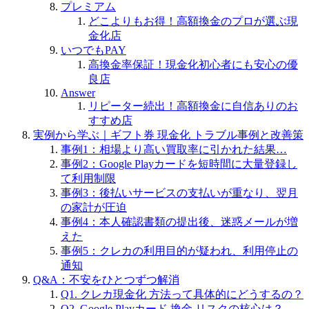
プレミアム
どこよりもお得！高額換金のプロが選ぶ現
金化店
いつでもPAY
高換金率保証！現金化初心者にも安心の優
良店
Answer
リピーター続出！高額換金に自信ありのお
すすめ店
実例から学ぶ｜ギフト券 現金化 トラブル事例と改善策
事例1：相場より高い買取率に引かれた結果…
事例2：Google Playカードを短時間に大量登録し
て利用制限
事例3：後払いサービスの支払いが重なり、翌月
の家計が圧迫
事例4：本人確認書類の提出後、迷惑メールが増
えた
事例5：クレカの利用目的が疑われ、利用停止の
通知
Q&A：不安をひとつずつ解消
Q1. クレカ現金化 方法って具体的にどうするの？
Q2. Google Playカード 換金 リスクの核心は？