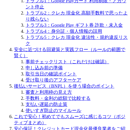
トラブル1：Google Playカード 利用制限・アカウ
ント停止
トラブル2：クレカ 現金化 高額手数料で思ったよ
り残らない
トラブル3：Google Play ギフト券 詐欺・未入金
トラブル4：身分証・個人情報の誤用
トラブル5：クレカ 現金化 違法性・規約違反リス
ク
安全に近づける回避策と実践フロー（ルールの範囲で
賢く）
事前チェックリスト（これだけは確認）
申し込み前の準備
取引当日の確認ポイント
受け取り後のアフターケア
後払いサービス（BNPL）を使う場合のポイント
審査と利用枠の見え方
手数料・金利の総額で比較する
支払い遅延の防止策
使いすぎ防止のマイルール
これで安心！初めてでもスムーズに感じるコツ（ポジ
ティブまとめ）
安心保証！クレジットカード現金化最優良業者をご紹