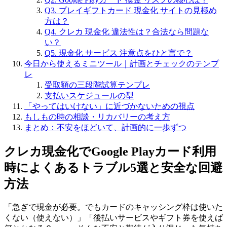
Q3. プレイギフトカード 現金化 サイトの見極め
方は？
Q4. クレカ 現金化 違法性は？合法なら問題な
い？
Q5. 現金化 サービス 注意点をひと言で？
今日から使えるミニツール｜計画とチェックのテンプ
レ
受取額の三段階試算テンプレ
支払いスケジュールの型
「やってはいけない」に近づかないための視点
もしもの時の相談・リカバリーの考え方
まとめ：不安をほどいて、計画的に一歩ずつ
クレカ現金化でGoogle Playカード利用
時によくあるトラブル5選と安全な回避
方法
「急ぎで現金が必要。でもカードのキャッシング枠は使いた
くない（使えない）」「後払いサービスやギフト券を使えば