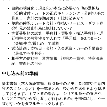
目的の明確化：現金化が本当に必要か？他の選択肢
（公的貸付・カードの正式キャッシング・分割/リボの
見直し・家計の短期改善）と比較済みか？
規約の確認：カード会社・後払いサービス・ギフト券
発行元の禁止行為に抵触しないか？
実質受取額の試算：手数料・買取率・振込手数料・遅
延損害金の可能性まで入れて「手元残」を3パターン
（楽観/中立/厳しめ）で試算
返済計画：支払日・金額・入金原資・万一の予備資金
（最低でも半月分）
相手方の信頼性：運営情報、説明の一貫性、特商法表
記、書面化の可否
申し込み前の準備
提出書類（本人確認書類、取引条件のメモ、見積書や同意内
容のスクショなど）を一式まとめ、後から見返せるよう整理
しておきます。ギフト券の場合は、シリアル番号の管理や、
いつどこで誰から受け渡しが行われるのかを明確にし、不一
致がないかをダブルチェックします。