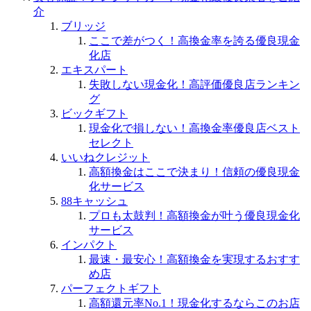
介
ブリッジ
ここで差がつく！高換金率を誇る優良現金
化店
エキスパート
失敗しない現金化！高評価優良店ランキン
グ
ビックギフト
現金化で損しない！高換金率優良店ベスト
セレクト
いいねクレジット
高額換金はここで決まり！信頼の優良現金
化サービス
88キャッシュ
プロも太鼓判！高額換金が叶う優良現金化
サービス
インパクト
最速・最安心！高額換金を実現するおすす
め店
パーフェクトギフト
高額還元率No.1！現金化するならこのお店