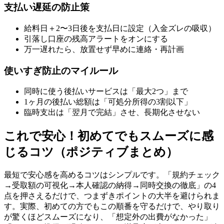
支払い遅延の防止策
給料日＋2〜3日後を支払日に設定（入金ズレの吸収）
引落し口座の残高アラートをオンにする
万一遅れたら、放置せず早めに連絡・再計画
使いすぎ防止のマイルール
同時に使う後払いサービスは「最大2つ」まで
1ヶ月の後払い総額は「可処分所得の3割以下」
臨時支出は「翌月で完結」させ、長期化させない
これで安心！初めてでもスムーズに感
じるコツ（ポジティブまとめ）
最短で安心感を高めるコツはシンプルです。「規約チェック
→受取額の可視化→本人確認の納得→同時交換の徹底」の4
点を押さえるだけで、つまずきポイントの大半を避けられま
す。実際、初めての方でもこの順番を守るだけで、やり取り
が驚くほどスムーズになり、「想定外の出費がなかった」