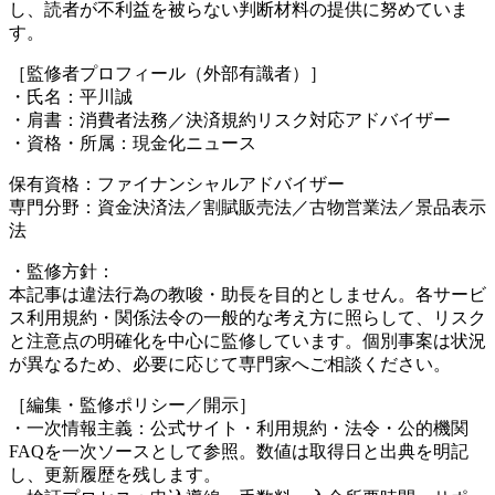
し、読者が不利益を被らない判断材料の提供に努めていま
す。
［監修者プロフィール（外部有識者）］
・氏名：平川誠
・肩書：消費者法務／決済規約リスク対応アドバイザー
・資格・所属：現金化ニュース
保有資格：ファイナンシャルアドバイザー
専門分野：資金決済法／割賦販売法／古物営業法／景品表示
法
・監修方針：
本記事は違法行為の教唆・助長を目的としません。各サービ
ス利用規約・関係法令の一般的な考え方に照らして、リスク
と注意点の明確化を中心に監修しています。個別事案は状況
が異なるため、必要に応じて専門家へご相談ください。
［編集・監修ポリシー／開示］
・一次情報主義：公式サイト・利用規約・法令・公的機関
FAQを一次ソースとして参照。数値は取得日と出典を明記
し、更新履歴を残します。