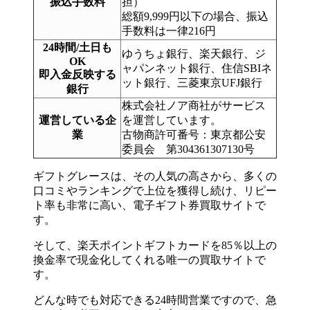
振込手数料
担）
総額9,999円以下の場合、振込
手数料は一律216円
24時間/土日も
ゆうちょ銀行、楽天銀行、ジ
OK
ャパンネット銀行、住信SBIネ
即入金反映する
ット銀行、三菱東京UFJ銀行
銀行
株式会社ノア商社がサービス
運営している企
を運営しています。
業
古物商許可番号：東京都公安
委員会 第304361307130号
ギフトグレースは、その人気の高さから、多くの
口コミやランキングで上位を獲得し続け、リピー
ト率も非常に高い、電子ギフト券買取サイトで
す。
そして、楽天ポイントギフトカードを85％以上の
換金率で現金化してくれる唯一の買取サイトで
す。
どんな時でも対応できる24時間営業ですので、急