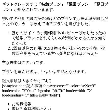
ギフトグレースでは
「特急プラン」「通常プラン」「翌日プ
ラン」
が用意されていまます。
初めての利用の際の
換金率は
どのプランでも換金率が同じだ
ったので、今回は敢えて通常プランを選びました。
ほかのサイトでは初回利用のレビューばかりだったの
で通常プランはどれくらいの時間がかかるのかを知り
たかった
2回目以降の利用は0.5％換金率が上がるので今後、複
数回利用を考えている方へ参考になればと考えた
主な理由はこの2点です。
プランを選んだ後は、いよいよ申込となります。
記入事項は大きく分けて4点
[st-mybox title=記入事項 fontawesome=”” color=”#99ccff”
bordercolor=”#99ccff” bgcolor=”#ffffff” borderwidth=”2″
borderradius=”5″ titleweight=”bold”]
お客様情報
振込先金融機関の入力