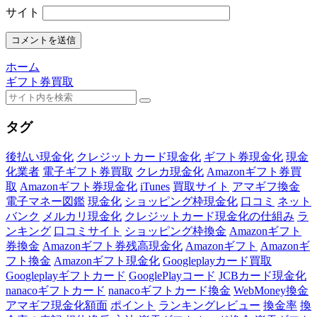
サイト
ホーム
ギフト券買取
タグ
後払い現金化
クレジットカード現金化
ギフト券現金化
現金
化業者
電子ギフト券買取
クレカ現金化
Amazonギフト券買
取
Amazonギフト券現金化
iTunes
買取サイト
アマギフ換金
電子マネー図鑑
現金化
ショッピング枠現金化
口コミ
ネット
バンク
メルカリ現金化
クレジットカード現金化の仕組み
ラ
ンキング
口コミサイト
ショッピング枠換金
Amazonギフト
券換金
Amazonギフト券残高現金化
Amazonギフト
Amazonギ
フト換金
Amazonギフト現金化
Googleplayカード買取
Googleplayギフトカード
GooglePlayコード
JCBカード現金化
nanacoギフトカード
nanacoギフトカード換金
WebMoney換金
アマギフ現金化額面
ポイント
ランキングレビュー
換金率
換