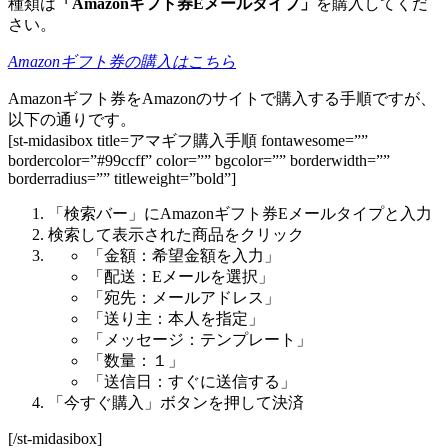
種類は
「Amazonギフト券Eメールタイプ」
を購入してくだ
さい。
Amazonギフト券の購入はこちら
Amazonギフト券をAmazonのサイトで購入する手順ですが、
以下の通りです。
[st-midasibox title=アマギフ購入手順 fontawesome=””
bordercolor=”#99ccff” color=”” bgcolor=”” borderwidth=””
borderradius=”” titleweight=”bold”]
「検索バー」にAmazonギフト券Eメールタイプと入力
検索して表示された商品をクリック
「金額：希望金額を入力」
「配送：Eメールを選択」
「宛先：メールアドレス」
「送り主：本人を指定」
「メッセージ：テンプレート」
「数量：１」
「送信日：すぐに送信する」
「今すぐ購入」ボタンを押して決済
[/st-midasibox]