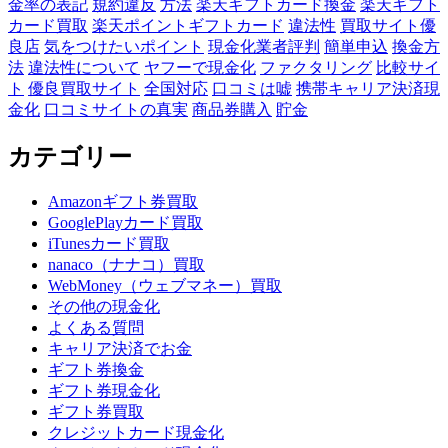
金率の表記
規約違反
方法
楽天ギフトカード換金
楽天ギフト
カード買取
楽天ポイントギフトカード
違法性
買取サイト優
良店
気をつけたいポイント
現金化業者評判
簡単申込
換金方
法
違法性について
ヤフーで現金化
ファクタリング
比較サイ
ト
優良買取サイト
全国対応
口コミは嘘
携帯キャリア決済現
金化
口コミサイトの真実
商品券購入
貯金
カテゴリー
Amazonギフト券買取
GooglePlayカード買取
iTunesカード買取
nanaco（ナナコ）買取
WebMoney（ウェブマネー）買取
その他の現金化
よくある質問
キャリア決済でお金
ギフト券換金
ギフト券現金化
ギフト券買取
クレジットカード現金化