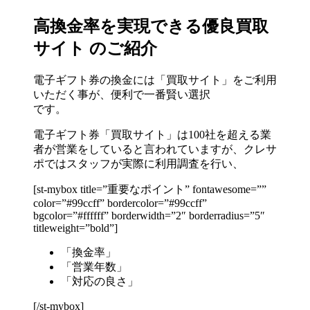
高換金率を実現できる優良買取
サイト のご紹介
電子ギフト券の換金には「買取サイト」をご利用
いただく事が、便利で一番賢い選択
です。
電子ギフト券「買取サイト」は100社を超える業
者が営業をしていると言われていますが、クレサ
ポではスタッフが実際に利用調査を行い、
[st-mybox title=”重要なポイント” fontawesome=””
color=”#99ccff” bordercolor=”#99ccff”
bgcolor=”#ffffff” borderwidth=”2″ borderradius=”5″
titleweight=”bold”]
「換金率」
「営業年数」
「対応の良さ」
[/st-mybox]