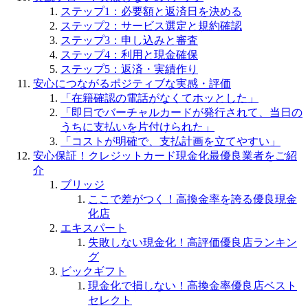
ステップ1：必要額と返済日を決める
ステップ2：サービス選定と規約確認
ステップ3：申し込みと審査
ステップ4：利用と現金確保
ステップ5：返済・実績作り
安心につながるポジティブな実感・評価
「在籍確認の電話がなくてホッとした」
「即日でバーチャルカードが発行されて、当日の
うちに支払いを片付けられた」
「コストが明確で、支払計画を立てやすい」
安心保証！クレジットカード現金化最優良業者をご紹
介
ブリッジ
ここで差がつく！高換金率を誇る優良現金
化店
エキスパート
失敗しない現金化！高評価優良店ランキン
グ
ビックギフト
現金化で損しない！高換金率優良店ベスト
セレクト