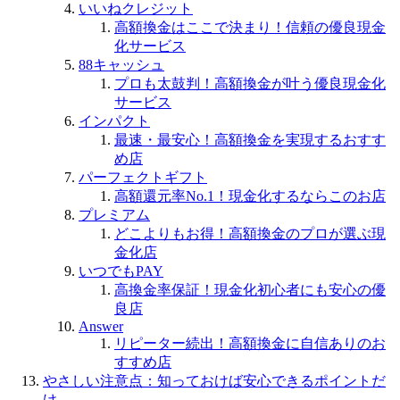
いいねクレジット
高額換金はここで決まり！信頼の優良現金
化サービス
88キャッシュ
プロも太鼓判！高額換金が叶う優良現金化
サービス
インパクト
最速・最安心！高額換金を実現するおすす
め店
パーフェクトギフト
高額還元率No.1！現金化するならこのお店
プレミアム
どこよりもお得！高額換金のプロが選ぶ現
金化店
いつでもPAY
高換金率保証！現金化初心者にも安心の優
良店
Answer
リピーター続出！高額換金に自信ありのお
すすめ店
やさしい注意点：知っておけば安心できるポイントだ
け