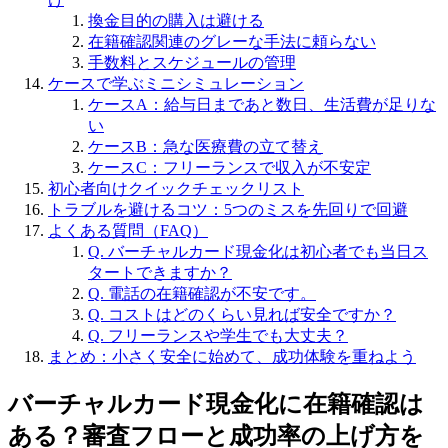
換金目的の購入は避ける
在籍確認関連のグレーな手法に頼らない
手数料とスケジュールの管理
ケースで学ぶミニシミュレーション
ケースA：給与日まであと数日、生活費が足りな
い
ケースB：急な医療費の立て替え
ケースC：フリーランスで収入が不安定
初心者向けクイックチェックリスト
トラブルを避けるコツ：5つのミスを先回りで回避
よくある質問（FAQ）
Q. バーチャルカード現金化は初心者でも当日ス
タートできますか？
Q. 電話の在籍確認が不安です。
Q. コストはどのくらい見れば安全ですか？
Q. フリーランスや学生でも大丈夫？
まとめ：小さく安全に始めて、成功体験を重ねよう
バーチャルカード現金化に在籍確認は
ある？審査フローと成功率の上げ方を