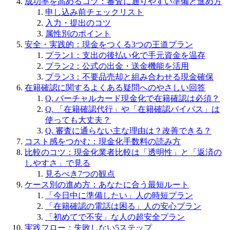
成功率を高めるコツ：審査に通りやすい準備と進め方
申し込み前チェックリスト
入力・提出のコツ
属性別のポイント
安全・実践的：現金をつくる3つの王道プラン
プラン1：支出の後払い化で手元資金を温存
プラン2：公式の出金・送金機能を活用
プラン3：不要品売却と組み合わせる現金確保
在籍確認に関するよくある疑問へのやさしい回答
Q. バーチャルカード現金化で在籍確認は必須？
Q. 「在籍確認代行」や「在籍確認バイパス」は
使っても大丈夫？
Q. 審査に通らない主な理由は？改善できる？
コスト感をつかむ：現金化手数料の読み方
比較のコツ：現金化業者比較は「透明性」と「返済の
しやすさ」で見る
見るべき7つの観点
ケース別の進め方：あなたに合う最短ルート
「今日中に準備したい」人の時短プラン
「在籍確認の電話は困る」人の安心プラン
「初めてで不安」な人の超安全プラン
実践フロー：失敗しない5ステップ