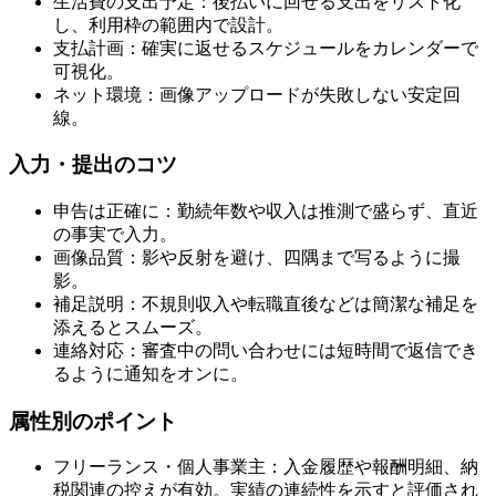
生活費の支出予定：後払いに回せる支出をリスト化
し、利用枠の範囲内で設計。
支払計画：確実に返せるスケジュールをカレンダーで
可視化。
ネット環境：画像アップロードが失敗しない安定回
線。
入力・提出のコツ
申告は正確に：勤続年数や収入は推測で盛らず、直近
の事実で入力。
画像品質：影や反射を避け、四隅まで写るように撮
影。
補足説明：不規則収入や転職直後などは簡潔な補足を
添えるとスムーズ。
連絡対応：審査中の問い合わせには短時間で返信でき
るように通知をオンに。
属性別のポイント
フリーランス・個人事業主：入金履歴や報酬明細、納
税関連の控えが有効。実績の連続性を示すと評価され