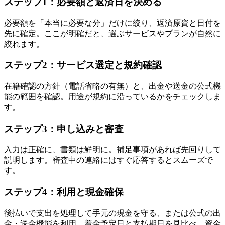
ステップ1：必要額と返済日を決める
必要額を「本当に必要な分」だけに絞り、返済原資と日付を
先に確定。ここが明確だと、選ぶサービスやプランが自然に
絞れます。
ステップ2：サービス選定と規約確認
在籍確認の方針（電話省略の有無）と、出金や送金の公式機
能の範囲を確認。用途が規約に沿っているかをチェックしま
す。
ステップ3：申し込みと審査
入力は正確に、書類は鮮明に。補足事項があれば先回りして
説明します。審査中の連絡にはすぐ応答するとスムーズで
す。
ステップ4：利用と現金確保
後払いで支出を処理して手元の現金を守る、または公式の出
金・送金機能を利用。着金予定日と支払期日を見比べ、資金