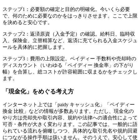
ステップ1：必要額の確定と目的の明確化。今いくら必要
で、何のために必要なのかをはっきりさせます。ここで上限
を決めると安心です。
ステップ2：返済原資（入金予定）の確認。給料日、臨時収
入、保険金、立替精算など、返済に充てられる入金スケジュ
ールを具体的に把握します。
ステップ3：費用の上限設定。ペイディー 手数料や売却時の
ディスカウント（いわゆる「ペイディー 換金率」の下がり
幅）を合算し、総コストが許容範囲に収まるかをチェックし
ます。
「現金化」をめぐる考え方
インターネット上では「paidy キャッシュ化」「ペイディー
換金 比較」などの情報が多数あります。ただし、現金化の
やり方は売却先や取引内容、規約や法律への適合性によって
可否・条件が大きく変わります。この記事では、一般的に語
られている流れを俯瞰しつつ、具体的な取引先名や規約回避
につながる操作手順は扱いません。そのうえで、安心して使