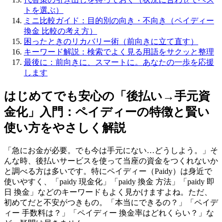
トを選ぶ）
ミニ比較ガイド：目的別の向き・不向き（ペイディー
換金 比較の考え方）
困ったときのリカバリー術（前向きに立て直す）
キーワード解説：検索でよく見る用語をサクッと整理
最後に：前向きに、スマートに。あなたの一歩を応援
します
はじめてでも安心の「後払い→手元資
金化」入門：ペイディーの特徴と賢い
使い方をやさしく解説
「急にお金が必要。でも今は手元にない…どうしよう。」そ
んな時、後払いサービスを使って当座の資金をつくれないか
と調べる方は多いです。特にペイディー（Paidy）は身近で
使いやすく、「paidy 現金化」「paidy 換金 方法」「paidy 即
日 換金」などのキーワードもよく見かけますよね。ただ、
初めてだと不安がつきもの。「本当にできるの？」「ペイデ
ィー 手数料は？」「ペイディー 換金率はどれくらい？」な