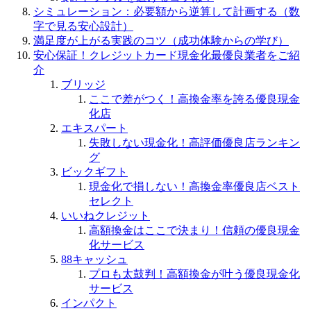
シミュレーション：必要額から逆算して計画する（数
字で見る安心設計）
満足度が上がる実践のコツ（成功体験からの学び）
安心保証！クレジットカード現金化最優良業者をご紹
介
ブリッジ
ここで差がつく！高換金率を誇る優良現金
化店
エキスパート
失敗しない現金化！高評価優良店ランキン
グ
ビックギフト
現金化で損しない！高換金率優良店ベスト
セレクト
いいねクレジット
高額換金はここで決まり！信頼の優良現金
化サービス
88キャッシュ
プロも太鼓判！高額換金が叶う優良現金化
サービス
インパクト