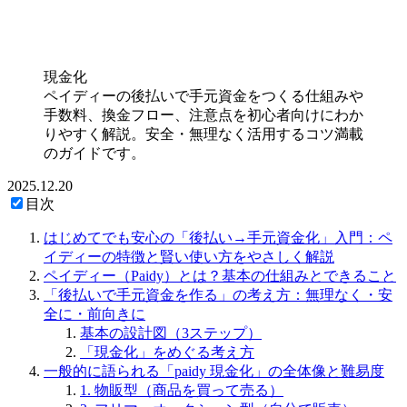
現金化
ペイディーの後払いで手元資金をつくる仕組みや
手数料、換金フロー、注意点を初心者向けにわか
りやすく解説。安全・無理なく活用するコツ満載
のガイドです。
2025.12.20
目次
はじめてでも安心の「後払い→手元資金化」入門：ペ
イディーの特徴と賢い使い方をやさしく解説
ペイディー（Paidy）とは？基本の仕組みとできること
「後払いで手元資金を作る」の考え方：無理なく・安
全に・前向きに
基本の設計図（3ステップ）
「現金化」をめぐる考え方
一般的に語られる「paidy 現金化」の全体像と難易度
1. 物販型（商品を買って売る）