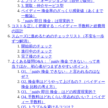
2. フリマ・オークション型（自分で販売）
3. 買取・仲介サービス型
ペイディー 換金率のざっくり感覚値（あくまで
一般論）
「paidy 即日 換金」は現実的？
コストを正しく把握する：ペイディー 手数料と総費用
の設計
スムーズに進めるためのチェックリスト（不安を一歩
ずつ解消）
開始前のチェック
進行中のチェック
完了後のチェック
よくある疑問Q&A：「paidy 換金 できない」って本
当？ほか、初心者がつまずきやすいポイント
Q1. 「paidy 換金 できない」と言われるのはな
ぜ？
Q2. 換金率はどうやって上げるの？（ペイディー
換金 比較の考え方）
Q3. 「paidy 即日 換金」はどの程度現実的？
Q4. 手数料はどれくらい見込めばいい？（ペイデ
ィー 手数料）
Q5. トラブルを避けるコツは？