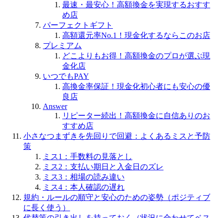
最速・最安心！高額換金を実現するおすす
め店
パーフェクトギフト
高額還元率No.1！現金化するならこのお店
プレミアム
どこよりもお得！高額換金のプロが選ぶ現
金化店
いつでもPAY
高換金率保証！現金化初心者にも安心の優
良店
Answer
リピーター続出！高額換金に自信ありのお
すすめ店
小さなつまずきを先回りで回避：よくあるミスと予防
策
ミス1：手数料の見落とし
ミス2：支払い期日と入金日のズレ
ミス3：相場の読み違い
ミス4：本人確認の遅れ
規約・ルールの順守と安心のための姿勢（ポジティブ
に長く使う）
代替策の引き出しを持っておく（状況に合わせてベス