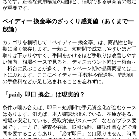
ちです。正確な費用構造の理解と、信頼できる事業者の選定
が重要です。
ペイディー 換金率のざっくり感覚値（あくまで一
般論）
カテゴリを横断して「ペイディー 換金率」は、商品性と時
期に強く依存します。一般に、短時間で成立しやすいほど手
取りは下がりやすく、手間をかけるほど手取りは改善しやす
い傾向。相場ベースで見ると、ディスカウント幅は一桁台～
二桁台に及ぶことが多く、キャンペーン期や品薄商品では上
下にぶれます。ここにペイディー 手数料や配送料、売却側
の手数料などが足し込まれることを忘れずに。
「paidy 即日 換金」は現実的？
条件が噛み合えば、即日～短期間で手元資金化が進むケース
はあります。例えば、本人確認が済んでいる、在庫がある、
相場が安定している、受取方法がスムーズ、などがプラス要
因です。一方で、審査や在庫、取引混雑、確認作業などで時
間を要することもあり、「必ず即日」とは限りません。時間