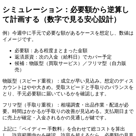
シミュレーション：必要額から逆算し
て計画する（数字で見る安心設計）
例）今週中に手元で必要な額があるケースを想定し、数値は
イメージです。
必要額：ある程度まとまった金額
返済原資：次の入金（給料日）でカバー予定
候補：物販型（買取サービス）／フリマ型（自力販
売）
物販型（スピード重視）：成立が早い見込み。想定のディス
カウントはやや大きめ。受取スピードと手取りのバランスを
とり、手元必要額に届いているかを確認します。
フリマ型（手取り重視）：相場調査・出品作業・配送が必
要。時間はかかるが手取りの改善が見込める。支払期日まで
に売上が確定・入金されるかの見通しが鍵です。
上記に「ペイディー 手数料」を合わせて総コストを算出
し、許容範囲内かを確認。許容を超えるなら、必要額の見直