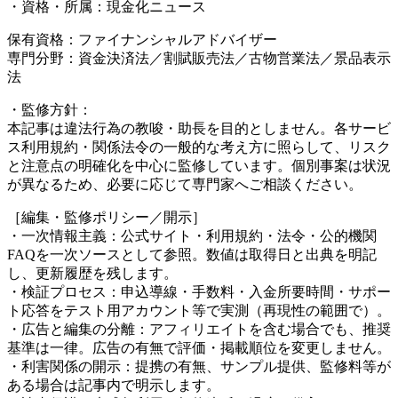
・資格・所属：現金化ニュース
保有資格：ファイナンシャルアドバイザー
専門分野：資金決済法／割賦販売法／古物営業法／景品表示
法
・監修方針：
本記事は違法行為の教唆・助長を目的としません。各サービ
ス利用規約・関係法令の一般的な考え方に照らして、リスク
と注意点の明確化を中心に監修しています。個別事案は状況
が異なるため、必要に応じて専門家へご相談ください。
［編集・監修ポリシー／開示］
・一次情報主義：公式サイト・利用規約・法令・公的機関
FAQを一次ソースとして参照。数値は取得日と出典を明記
し、更新履歴を残します。
・検証プロセス：申込導線・手数料・入金所要時間・サポー
ト応答をテスト用アカウント等で実測（再現性の範囲で）。
・広告と編集の分離：アフィリエイトを含む場合でも、推奨
基準は一律。広告の有無で評価・掲載順位を変更しません。
・利害関係の開示：提携の有無、サンプル提供、監修料等が
ある場合は記事内で明示します。