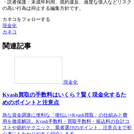
・読者保護：未成年利用、規約違反、過度な借入などリスク
の高い行為は抑止する編集方針です。
カネコをフォローする
現金化
カネコ
関連記事
現金化
Kyash買取の手数料はいくら？賢く現金化するた
めのポイントと注意点
急な資金調達に便利な「後払い×Kyash買取」の仕組みと費
用を徹底解説。Kyash手数料・買取手数料・振込料の合計コ
ストや節約テクニック、業者選びのポイント、注意点まで初
心者にもわかりやすく紹介します。