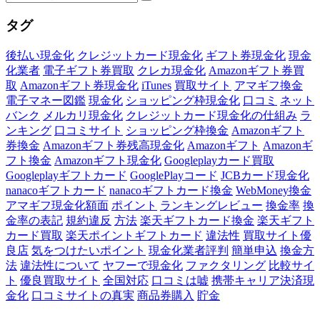
タグ
後払い現金化
クレジットカード現金化
ギフト券現金化
現金
化業者
電子ギフト券買取
クレカ現金化
Amazonギフト券買
取
Amazonギフト券現金化
iTunes
買取サイト
アマギフ換金
電子マネー図鑑
現金化
ショッピング枠現金化
口コミ
ネット
バンク
メルカリ現金化
クレジットカード現金化の仕組み
ラ
ンキング
口コミサイト
ショッピング枠換金
Amazonギフト
券換金
Amazonギフト券残高現金化
Amazonギフト
Amazonギ
フト換金
Amazonギフト現金化
Googleplayカード買取
Googleplayギフトカード
GooglePlayコード
JCBカード現金化
nanacoギフトカード
nanacoギフトカード換金
WebMoney換金
アマギフ現金化額面
ポイント
ランキングレビュー
換金率
換
金率の表記
規約違反
方法
楽天ギフトカード換金
楽天ギフト
カード買取
楽天ポイントギフトカード
違法性
買取サイト優
良店
気をつけたいポイント
現金化業者評判
簡単申込
換金方
法
違法性について
ヤフーで現金化
ファクタリング
比較サイ
ト
優良買取サイト
全国対応
口コミは嘘
携帯キャリア決済現
金化
口コミサイトの真実
商品券購入
貯金