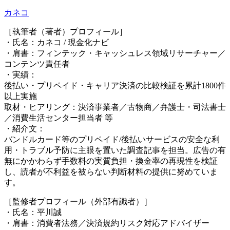
カネコ
［執筆者（著者）プロフィール］
・氏名：カネコ / 現金化ナビ
・肩書：フィンテック・キャッシュレス領域リサーチャー／
コンテンツ責任者
・実績：
後払い・プリペイド・キャリア決済の比較検証を累計1800件
以上実施
取材・ヒアリング：決済事業者／古物商／弁護士・司法書士
／消費生活センター担当者 等
・紹介文：
バンドルカード等のプリペイド/後払いサービスの安全な利
用・トラブル予防に主眼を置いた調査記事を担当。広告の有
無にかかわらず手数料の実質負担・換金率の再現性を検証
し、読者が不利益を被らない判断材料の提供に努めていま
す。
［監修者プロフィール（外部有識者）］
・氏名：平川誠
・肩書：消費者法務／決済規約リスク対応アドバイザー