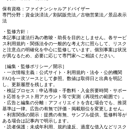
保有資格：ファイナンシャルアドバイザー
専門分野：資金決済法／割賦販売法／古物営業法／景品表示
法
・監修方針：
本記事は違法行為の教唆・助長を目的としません。各サービ
ス利用規約・関係法令の一般的な考え方に照らして、リスク
と注意点の明確化を中心に監修しています。個別事案は状況
が異なるため、必要に応じて専門家へご相談ください。
［編集・監修ポリシー／開示］
・一次情報主義：公式サイト・利用規約・法令・公的機関
FAQを一次ソースとして参照。数値は取得日と出典を明記
し、更新履歴を残します。
・検証プロセス：申込導線・手数料・入金所要時間・サポー
ト応答をテスト用アカウント等で実測（再現性の範囲で）。
・広告と編集の分離：アフィリエイトを含む場合でも、推奨
基準は一律。広告の有無で評価・掲載順位を変更しません。
・利害関係の開示：提携の有無、サンプル提供、監修料等が
ある場合は記事内で明示します。
・読者保護：未成年利用、規約違反、過度な借入などリスク