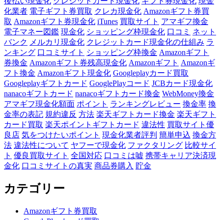
後払い現金化
クレジットカード現金化
ギフト券現金化
現金
化業者
電子ギフト券買取
クレカ現金化
Amazonギフト券買
取
Amazonギフト券現金化
iTunes
買取サイト
アマギフ換金
電子マネー図鑑
現金化
ショッピング枠現金化
口コミ
ネット
バンク
メルカリ現金化
クレジットカード現金化の仕組み
ラ
ンキング
口コミサイト
ショッピング枠換金
Amazonギフト
券換金
Amazonギフト券残高現金化
Amazonギフト
Amazonギ
フト換金
Amazonギフト現金化
Googleplayカード買取
Googleplayギフトカード
GooglePlayコード
JCBカード現金化
nanacoギフトカード
nanacoギフトカード換金
WebMoney換金
アマギフ現金化額面
ポイント
ランキングレビュー
換金率
換
金率の表記
規約違反
方法
楽天ギフトカード換金
楽天ギフト
カード買取
楽天ポイントギフトカード
違法性
買取サイト優
良店
気をつけたいポイント
現金化業者評判
簡単申込
換金方
法
違法性について
ヤフーで現金化
ファクタリング
比較サイ
ト
優良買取サイト
全国対応
口コミは嘘
携帯キャリア決済現
金化
口コミサイトの真実
商品券購入
貯金
カテゴリー
Amazonギフト券買取