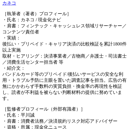
カネコ
［執筆者（著者）プロフィール］
・氏名：カネコ / 現金化ナビ
・肩書：フィンテック・キャッシュレス領域リサーチャー／
コンテンツ責任者
・実績：
後払い・プリペイド・キャリア決済の比較検証を累計1800件
以上実施
取材・ヒアリング：決済事業者／古物商／弁護士・司法書士
／消費生活センター担当者 等
・紹介文：
バンドルカード等のプリペイド/後払いサービスの安全な利
用・トラブル予防に主眼を置いた調査記事を担当。広告の有
無にかかわらず手数料の実質負担・換金率の再現性を検証
し、読者が不利益を被らない判断材料の提供に努めていま
す。
［監修者プロフィール（外部有識者）］
・氏名：平川誠
・肩書：消費者法務／決済規約リスク対応アドバイザー
・資格・所属：現金化ニュース