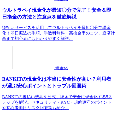
ウルトラペイ現金化が最短〇分で完了！安全＆即
日換金の方法と注意点を徹底解説
後払いサービスを活用してウルトラペイを最短〇分で現金
化！即日振込の手順、手数料無料・高換金率のコツ、返済計
画まで初心者にもわかりやすく解説。
現金化
BANKITの現金化は本当に安全性が高い？利用者
が選ぶ安心ポイントとトラブル回避術
BANKITの後払い残高を公式手続きで安全に現金化する5ス
テップを解説。セキュリティ・KYC・規約遵守のポイント
や初心者向けリスク回避策も紹介。