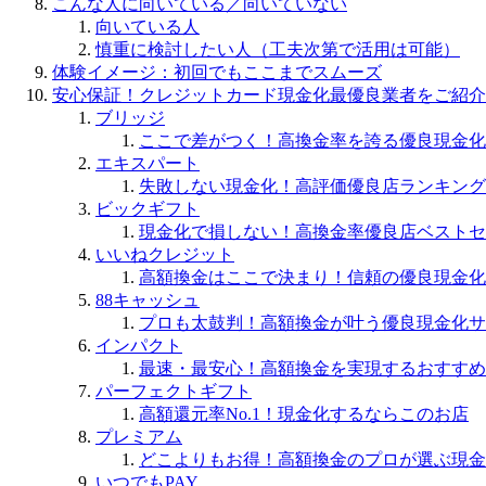
こんな人に向いている／向いていない
向いている人
慎重に検討したい人（工夫次第で活用は可能）
体験イメージ：初回でもここまでスムーズ
安心保証！クレジットカード現金化最優良業者をご紹介
ブリッジ
ここで差がつく！高換金率を誇る優良現金化
エキスパート
失敗しない現金化！高評価優良店ランキング
ビックギフト
現金化で損しない！高換金率優良店ベストセ
いいねクレジット
高額換金はここで決まり！信頼の優良現金化
88キャッシュ
プロも太鼓判！高額換金が叶う優良現金化サ
インパクト
最速・最安心！高額換金を実現するおすすめ
パーフェクトギフト
高額還元率No.1！現金化するならこのお店
プレミアム
どこよりもお得！高額換金のプロが選ぶ現金
いつでもPAY