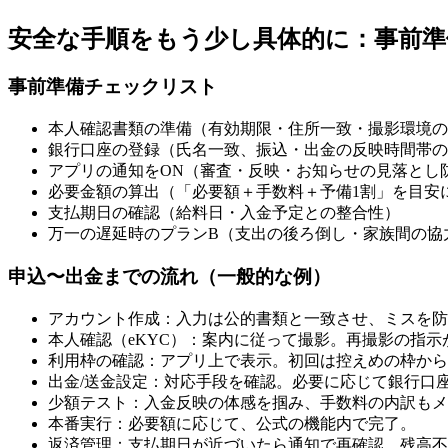
安全な手順をもう少し具体的に：事前準
事前準備チェックリスト
本人確認書類の準備（有効期限・住所一致・撮影環境の
銀行口座の登録（氏名一致、振込・出金の反映時間帯の
アプリの通知をON（審査・反映・お知らせの見落とし
必要金額の算出（「必要額＋手数料＋予備1割」を目安
支払期日の確認（給料日・入金予定との整合性）
万一の遅延時のプランB（支出の後ろ倒し・家族間の協
申込〜出金までの流れ（一般的な例）
アカウント作成：入力は公的書類と一致させ、ミスを防
本人確認（eKYC）：案内に従って撮影。再撮影の指
利用枠の確認：アプリ上で表示。初回は控えめの枠から
出金/送金設定：対応手段を確認。必要に応じて銀行口
少額テスト：入金反映の体感を掴み、手数料の内訳もメ
本番実行：必要額に応じて、公式の機能内で完了。
返済管理：支払期日が近づいたら通知で再確認。残高不