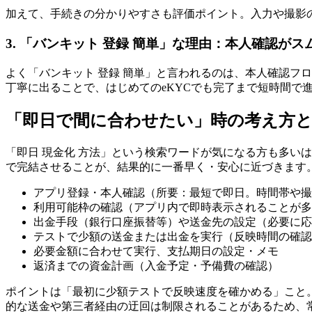
加えて、手続きの分かりやすさも評価ポイント。入力や撮影
3. 「バンキット 登録 簡単」な理由：本人確認がス
よく「バンキット 登録 簡単」と言われるのは、本人確認フ
丁寧に出ることで、はじめてのeKYCでも完了まで短時間
「即日で間に合わせたい」時の考え方
「即日 現金化 方法」という検索ワードが気になる方も多い
で完結させることが、結果的に一番早く・安心に近づきます
アプリ登録・本人確認（所要：最短で即日。時間帯や撮
利用可能枠の確認（アプリ内で即時表示されることが多
出金手段（銀行口座振替等）や送金先の設定（必要に応
テストで少額の送金または出金を実行（反映時間の確認
必要金額に合わせて実行、支払期日の設定・メモ
返済までの資金計画（入金予定・予備費の確認）
ポイントは「最初に少額テストで反映速度を確かめる」こと
的な送金や第三者経由の迂回は制限されることがあるため、