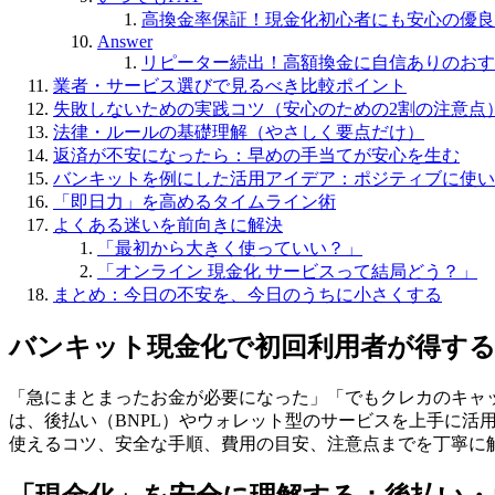
高換金率保証！現金化初心者にも安心の優良
Answer
リピーター続出！高額換金に自信ありのおす
業者・サービス選びで見るべき比較ポイント
失敗しないための実践コツ（安心のための2割の注意点
法律・ルールの基礎理解（やさしく要点だけ）
返済が不安になったら：早めの手当てが安心を生む
バンキットを例にした活用アイデア：ポジティブに使い
「即日力」を高めるタイムライン術
よくある迷いを前向きに解決
「最初から大きく使っていい？」
「オンライン 現金化 サービスって結局どう？」
まとめ：今日の不安を、今日のうちに小さくする
バンキット現金化で初回利用者が得する
「急にまとまったお金が必要になった」「でもクレカのキャ
は、後払い（BNPL）やウォレット型のサービスを上手に
使えるコツ、安全な手順、費用の目安、注意点までを丁寧に