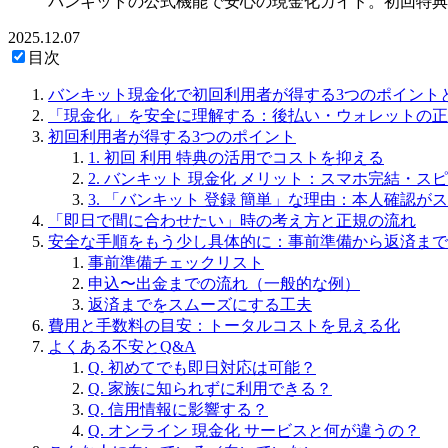
バンキットの公式機能で安心の現金化ガイド。初回特典
2025.12.07
目次
バンキット現金化で初回利用者が得する3つのポイント
「現金化」を安全に理解する：後払い・ウォレットの正
初回利用者が得する3つのポイント
1. 初回 利用 特典の活用でコストを抑える
2. バンキット 現金化 メリット：スマホ完結・
3. 「バンキット 登録 簡単」な理由：本人確認が
「即日で間に合わせたい」時の考え方と正規の流れ
安全な手順をもう少し具体的に：事前準備から返済まで
事前準備チェックリスト
申込〜出金までの流れ（一般的な例）
返済までをスムーズにする工夫
費用と手数料の目安：トータルコストを見える化
よくある不安とQ&A
Q. 初めてでも即日対応は可能？
Q. 家族に知られずに利用できる？
Q. 信用情報に影響する？
Q. オンライン 現金化 サービスと何が違うの？