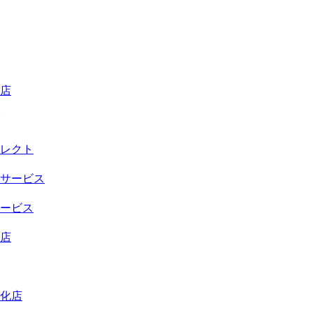
店
レクト
サービス
ービス
店
化店