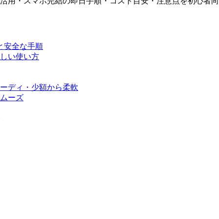
活用・スマホ完結の即日手順・コスト目安・注意点を初心者向
と安全な手順
しい使い方
スピーディ・少額から柔軟
スムーズ