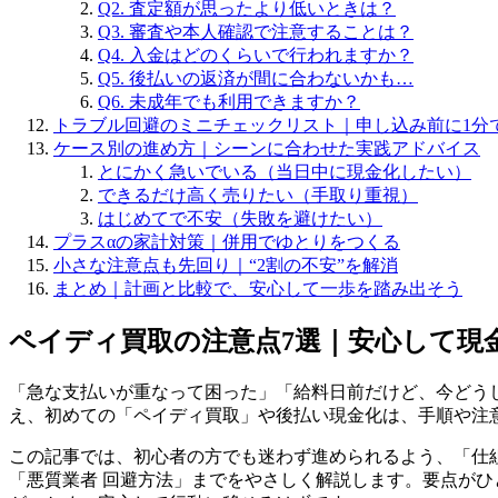
Q2. 査定額が思ったより低いときは？
Q3. 審査や本人確認で注意することは？
Q4. 入金はどのくらいで行われますか？
Q5. 後払いの返済が間に合わないかも…
Q6. 未成年でも利用できますか？
トラブル回避のミニチェックリスト｜申し込み前に1分
ケース別の進め方｜シーンに合わせた実践アドバイス
とにかく急いでいる（当日中に現金化したい）
できるだけ高く売りたい（手取り重視）
はじめてで不安（失敗を避けたい）
プラスαの家計対策｜併用でゆとりをつくる
小さな注意点も先回り｜“2割の不安”を解消
まとめ｜計画と比較で、安心して一歩を踏み出そう
ペイディ買取の注意点7選｜安心して現
「急な支払いが重なって困った」「給料日前だけど、今どう
え、初めての「ペイディ買取」や後払い現金化は、手順や注
この記事では、初心者の方でも迷わず進められるよう、「仕組
「悪質業者 回避方法」までをやさしく解説します。要点が