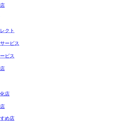
店
レクト
サービス
ービス
店
化店
店
すめ店