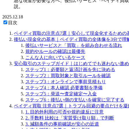
急な現金が必要な方へ、後払いサービス『ペイディ買取
説。
2025.12.18
目次
ペイディ買取の注意点7選｜安心して現金化するための
後払い現金化の基本｜ペイディ買取の全体像を3分で理
後払いサービスと「買取」を組み合わせる流れ
規約やルールの確認は最優先
こんな人に向いているケース
安心取引のステップガイド｜はじめてでも迷わない進め
ステップ1：必要額と返済計画を先に決める
ステップ2：買取対象と取引ルールを確認
ステップ3：オンラインで事前見積もり
ステップ4：本人確認 必要書類を準備
ステップ5：発送〜査定確定〜入金
ステップ6：後払い側の支払いを確実に完了する
ペイディ買取 注意点7選｜トラブル回避の要点だけを凝
1. 目的外利用の可否や規約違反に注意
2. 手数料 比較は「実質受け取り額」で判断
3. 減額条件の事前確認が安心の近道