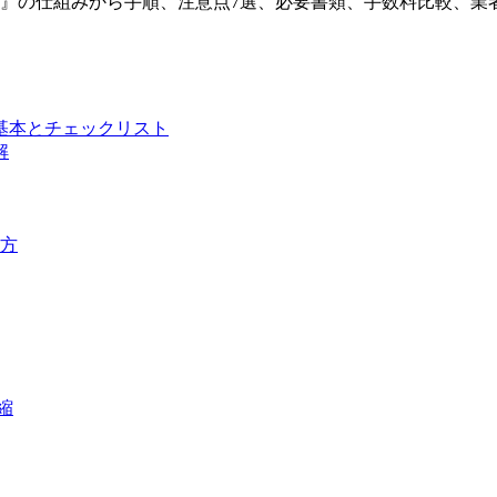
』の仕組みから手順、注意点7選、必要書類、手数料比較、業
基本とチェックリスト
解
方
縮