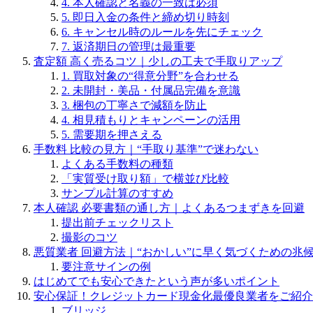
4. 本人確認と名義の一致は必須
5. 即日入金の条件と締め切り時刻
6. キャンセル時のルールを先にチェック
7. 返済期日の管理は最重要
査定額 高く売るコツ｜少しの工夫で手取りアップ
1. 買取対象の“得意分野”を合わせる
2. 未開封・美品・付属品完備を意識
3. 梱包の丁寧さで減額を防止
4. 相見積もりとキャンペーンの活用
5. 需要期を押さえる
手数料 比較の見方｜“手取り基準”で迷わない
よくある手数料の種類
「実質受け取り額」で横並び比較
サンプル計算のすすめ
本人確認 必要書類の通し方｜よくあるつまずきを回避
提出前チェックリスト
撮影のコツ
悪質業者 回避方法｜“おかしい”に早く気づくための兆
要注意サインの例
はじめてでも安心できたという声が多いポイント
安心保証！クレジットカード現金化最優良業者をご紹介
ブリッジ