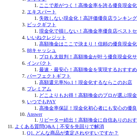
ここで差がつく！高換金率を誇る優良現金化
エキスパート
失敗しない現金化！高評価優良店ランキング
ビックギフト
現金化で損しない！高換金率優良店ベストセ
いいねクレジット
高額換金はここで決まり！信頼の優良現金化
88キャッシュ
プロも太鼓判！高額換金が叶う優良現金化サ
インパクト
最速・最安心！高額換金を実現するおすすめ
パーフェクトギフト
高額還元率No.1！現金化するならこのお店
プレミアム
どこよりもお得！高額換金のプロが選ぶ現金
いつでもPAY
高換金率保証！現金化初心者にも安心の優良
Answer
リピーター続出！高額換金に自信ありのおす
よくある質問Q&A｜不安を先回りで解消
Q1. どんな商品が査定されやすいですか？