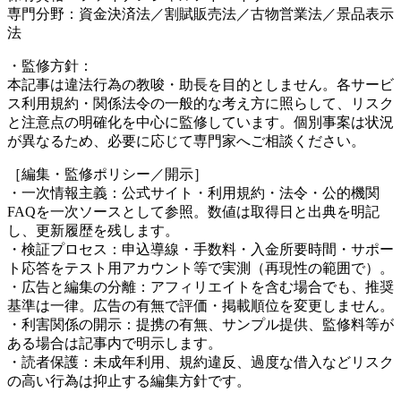
専門分野：資金決済法／割賦販売法／古物営業法／景品表示
法
・監修方針：
本記事は違法行為の教唆・助長を目的としません。各サービ
ス利用規約・関係法令の一般的な考え方に照らして、リスク
と注意点の明確化を中心に監修しています。個別事案は状況
が異なるため、必要に応じて専門家へご相談ください。
［編集・監修ポリシー／開示］
・一次情報主義：公式サイト・利用規約・法令・公的機関
FAQを一次ソースとして参照。数値は取得日と出典を明記
し、更新履歴を残します。
・検証プロセス：申込導線・手数料・入金所要時間・サポー
ト応答をテスト用アカウント等で実測（再現性の範囲で）。
・広告と編集の分離：アフィリエイトを含む場合でも、推奨
基準は一律。広告の有無で評価・掲載順位を変更しません。
・利害関係の開示：提携の有無、サンプル提供、監修料等が
ある場合は記事内で明示します。
・読者保護：未成年利用、規約違反、過度な借入などリスク
の高い行為は抑止する編集方針です。