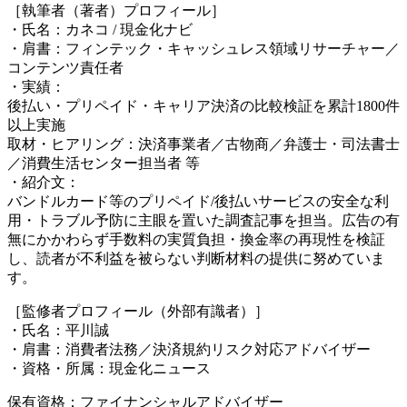
［執筆者（著者）プロフィール］
・氏名：カネコ / 現金化ナビ
・肩書：フィンテック・キャッシュレス領域リサーチャー／
コンテンツ責任者
・実績：
後払い・プリペイド・キャリア決済の比較検証を累計1800件
以上実施
取材・ヒアリング：決済事業者／古物商／弁護士・司法書士
／消費生活センター担当者 等
・紹介文：
バンドルカード等のプリペイド/後払いサービスの安全な利
用・トラブル予防に主眼を置いた調査記事を担当。広告の有
無にかかわらず手数料の実質負担・換金率の再現性を検証
し、読者が不利益を被らない判断材料の提供に努めていま
す。
［監修者プロフィール（外部有識者）］
・氏名：平川誠
・肩書：消費者法務／決済規約リスク対応アドバイザー
・資格・所属：現金化ニュース
保有資格：ファイナンシャルアドバイザー