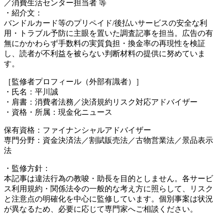
／消費生活センター担当者 等
・紹介文：
バンドルカード等のプリペイド/後払いサービスの安全な利
用・トラブル予防に主眼を置いた調査記事を担当。広告の有
無にかかわらず手数料の実質負担・換金率の再現性を検証
し、読者が不利益を被らない判断材料の提供に努めていま
す。
［監修者プロフィール（外部有識者）］
・氏名：平川誠
・肩書：消費者法務／決済規約リスク対応アドバイザー
・資格・所属：現金化ニュース
保有資格：ファイナンシャルアドバイザー
専門分野：資金決済法／割賦販売法／古物営業法／景品表示
法
・監修方針：
本記事は違法行為の教唆・助長を目的としません。各サービ
ス利用規約・関係法令の一般的な考え方に照らして、リスク
と注意点の明確化を中心に監修しています。個別事案は状況
が異なるため、必要に応じて専門家へご相談ください。