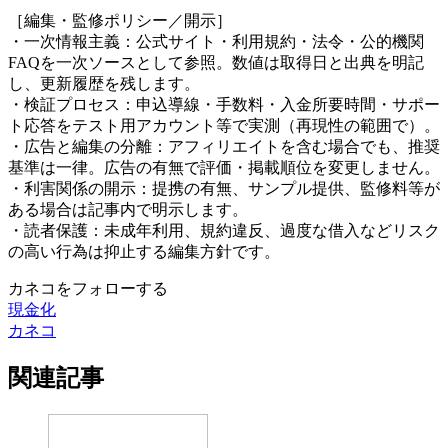
［編集・監修ポリシー／開示］
・一次情報主義：公式サイト・利用規約・法令・公的機関
FAQを一次ソースとして参照。数値は取得日と出典を明記
し、更新履歴を残します。
・検証プロセス：申込導線・手数料・入金所要時間・サポー
ト応答をテスト用アカウント等で実測（再現性の範囲で）。
・広告と編集の分離：アフィリエイトを含む場合でも、推奨
基準は一律。広告の有無で評価・掲載順位を変更しません。
・利害関係の開示：提携の有無、サンプル提供、監修料等が
ある場合は記事内で明示します。
・読者保護：未成年利用、規約違反、過度な借入などリスク
の高い行為は抑止する編集方針です。
カネコをフォローする
現金化
カネコ
関連記事