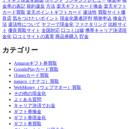
アマギフ現金化額面
ポイント
ランキングレビュー
換金率
換
金率の表記
規約違反
方法
楽天ギフトカード換金
楽天ギフト
カード買取
楽天ポイントギフトカード
違法性
買取サイト優
良店
気をつけたいポイント
現金化業者評判
簡単申込
換金方
法
違法性について
ヤフーで現金化
ファクタリング
比較サイ
ト
優良買取サイト
全国対応
口コミは嘘
携帯キャリア決済現
金化
口コミサイトの真実
商品券購入
貯金
カテゴリー
Amazonギフト券買取
GooglePlayカード買取
iTunesカード買取
nanaco（ナナコ）買取
WebMoney（ウェブマネー）買取
その他の現金化
よくある質問
キャリア決済でお金
ギフト券換金
ギフト券現金化
ギフト券買取