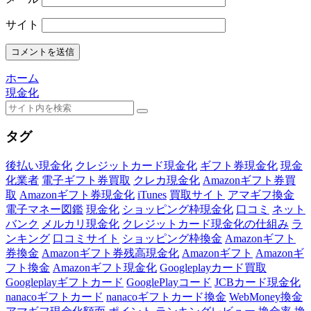
サイト
ホーム
現金化
タグ
後払い現金化
クレジットカード現金化
ギフト券現金化
現金
化業者
電子ギフト券買取
クレカ現金化
Amazonギフト券買
取
Amazonギフト券現金化
iTunes
買取サイト
アマギフ換金
電子マネー図鑑
現金化
ショッピング枠現金化
口コミ
ネット
バンク
メルカリ現金化
クレジットカード現金化の仕組み
ラ
ンキング
口コミサイト
ショッピング枠換金
Amazonギフト
券換金
Amazonギフト券残高現金化
Amazonギフト
Amazonギ
フト換金
Amazonギフト現金化
Googleplayカード買取
Googleplayギフトカード
GooglePlayコード
JCBカード現金化
nanacoギフトカード
nanacoギフトカード換金
WebMoney換金