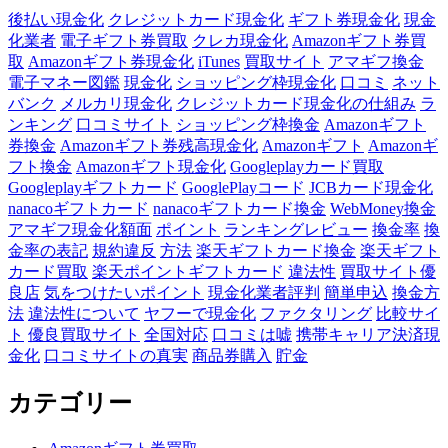
後払い現金化
クレジットカード現金化
ギフト券現金化
現金
化業者
電子ギフト券買取
クレカ現金化
Amazonギフト券買
取
Amazonギフト券現金化
iTunes
買取サイト
アマギフ換金
電子マネー図鑑
現金化
ショッピング枠現金化
口コミ
ネット
バンク
メルカリ現金化
クレジットカード現金化の仕組み
ラ
ンキング
口コミサイト
ショッピング枠換金
Amazonギフト
券換金
Amazonギフト券残高現金化
Amazonギフト
Amazonギ
フト換金
Amazonギフト現金化
Googleplayカード買取
Googleplayギフトカード
GooglePlayコード
JCBカード現金化
nanacoギフトカード
nanacoギフトカード換金
WebMoney換金
アマギフ現金化額面
ポイント
ランキングレビュー
換金率
換
金率の表記
規約違反
方法
楽天ギフトカード換金
楽天ギフト
カード買取
楽天ポイントギフトカード
違法性
買取サイト優
良店
気をつけたいポイント
現金化業者評判
簡単申込
換金方
法
違法性について
ヤフーで現金化
ファクタリング
比較サイ
ト
優良買取サイト
全国対応
口コミは嘘
携帯キャリア決済現
金化
口コミサイトの真実
商品券購入
貯金
カテゴリー