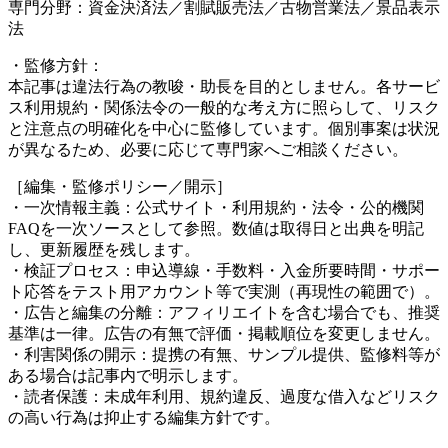
専門分野：資金決済法／割賦販売法／古物営業法／景品表示
法
・監修方針：
本記事は違法行為の教唆・助長を目的としません。各サービ
ス利用規約・関係法令の一般的な考え方に照らして、リスク
と注意点の明確化を中心に監修しています。個別事案は状況
が異なるため、必要に応じて専門家へご相談ください。
［編集・監修ポリシー／開示］
・一次情報主義：公式サイト・利用規約・法令・公的機関
FAQを一次ソースとして参照。数値は取得日と出典を明記
し、更新履歴を残します。
・検証プロセス：申込導線・手数料・入金所要時間・サポー
ト応答をテスト用アカウント等で実測（再現性の範囲で）。
・広告と編集の分離：アフィリエイトを含む場合でも、推奨
基準は一律。広告の有無で評価・掲載順位を変更しません。
・利害関係の開示：提携の有無、サンプル提供、監修料等が
ある場合は記事内で明示します。
・読者保護：未成年利用、規約違反、過度な借入などリスク
の高い行為は抑止する編集方針です。