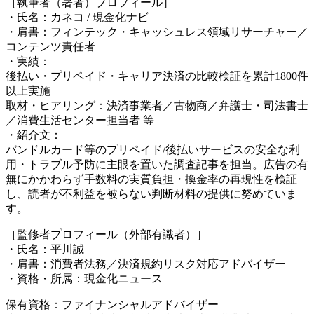
［執筆者（著者）プロフィール］
・氏名：カネコ / 現金化ナビ
・肩書：フィンテック・キャッシュレス領域リサーチャー／
コンテンツ責任者
・実績：
後払い・プリペイド・キャリア決済の比較検証を累計1800件
以上実施
取材・ヒアリング：決済事業者／古物商／弁護士・司法書士
／消費生活センター担当者 等
・紹介文：
バンドルカード等のプリペイド/後払いサービスの安全な利
用・トラブル予防に主眼を置いた調査記事を担当。広告の有
無にかかわらず手数料の実質負担・換金率の再現性を検証
し、読者が不利益を被らない判断材料の提供に努めていま
す。
［監修者プロフィール（外部有識者）］
・氏名：平川誠
・肩書：消費者法務／決済規約リスク対応アドバイザー
・資格・所属：現金化ニュース
保有資格：ファイナンシャルアドバイザー