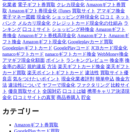
化業者
電子ギフト券買取
クレカ現金化
Amazonギフト券買
取
Amazonギフト券現金化
iTunes
買取サイト
アマギフ換金
電子マネー図鑑
現金化
ショッピング枠現金化
口コミ
ネット
バンク
メルカリ現金化
クレジットカード現金化の仕組み
ラ
ンキング
口コミサイト
ショッピング枠換金
Amazonギフト
券換金
Amazonギフト券残高現金化
Amazonギフト
Amazonギ
フト換金
Amazonギフト現金化
Googleplayカード買取
Googleplayギフトカード
GooglePlayコード
JCBカード現金化
nanacoギフトカード
nanacoギフトカード換金
WebMoney換金
アマギフ現金化額面
ポイント
ランキングレビュー
換金率
換
金率の表記
規約違反
方法
楽天ギフトカード換金
楽天ギフト
カード買取
楽天ポイントギフトカード
違法性
買取サイト優
良店
気をつけたいポイント
現金化業者評判
簡単申込
換金方
法
違法性について
ヤフーで現金化
ファクタリング
比較サイ
ト
優良買取サイト
全国対応
口コミは嘘
携帯キャリア決済現
金化
口コミサイトの真実
商品券購入
貯金
カテゴリー
Amazonギフト券買取
GooglePlayカード買取