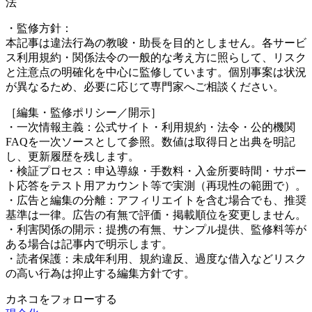
法
・監修方針：
本記事は違法行為の教唆・助長を目的としません。各サービ
ス利用規約・関係法令の一般的な考え方に照らして、リスク
と注意点の明確化を中心に監修しています。個別事案は状況
が異なるため、必要に応じて専門家へご相談ください。
［編集・監修ポリシー／開示］
・一次情報主義：公式サイト・利用規約・法令・公的機関
FAQを一次ソースとして参照。数値は取得日と出典を明記
し、更新履歴を残します。
・検証プロセス：申込導線・手数料・入金所要時間・サポー
ト応答をテスト用アカウント等で実測（再現性の範囲で）。
・広告と編集の分離：アフィリエイトを含む場合でも、推奨
基準は一律。広告の有無で評価・掲載順位を変更しません。
・利害関係の開示：提携の有無、サンプル提供、監修料等が
ある場合は記事内で明示します。
・読者保護：未成年利用、規約違反、過度な借入などリスク
の高い行為は抑止する編集方針です。
カネコをフォローする