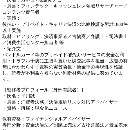
・肩書：フィンテック・キャッシュレス領域リサーチャー／
コンテンツ責任者
・実績：
後払い・プリペイド・キャリア決済の比較検証を累計1800件
以上実施
取材・ヒアリング：決済事業者／古物商／弁護士・司法書士
／消費生活センター担当者 等
・紹介文：
バンドルカード等のプリペイド/後払いサービスの安全な利
用・トラブル予防に主眼を置いた調査記事を担当。広告の有
無にかかわらず手数料の実質負担・換金率の再現性を検証
し、読者が不利益を被らない判断材料の提供に努めていま
す。
［監修者プロフィール（外部有識者）］
・氏名：平川誠
・肩書：消費者法務／決済規約リスク対応アドバイザー
・資格・所属：現金化ニュース
保有資格：ファイナンシャルアドバイザー
専門分野：資金決済法／割賦販売法／古物営業法／景品表示