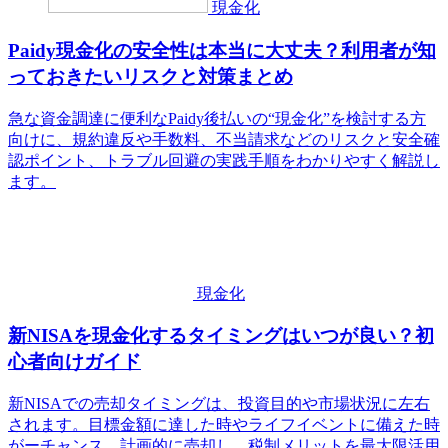
現金化
Paidy現金化の安全性は本当に大丈夫？利用者が知
っておきたいリスクと対策まとめ
急な資金調達に便利なPaidy後払いの“現金化”を検討する方
向けに、規約違反や手数料、不当請求などのリスクと安全確
認ポイント、トラブル回避の実践手順をわかりやすく解説し
ます。
現金化
新NISAを現金化するタイミングはいつが良い？初
心者向けガイド
新NISAでの売却タイミングは、投資目的や市場状況に左右
されます。目標金額に達した時やライフイベントに備えた時
がーチャンス。計画的に売却し、税制メリットを最大限活用