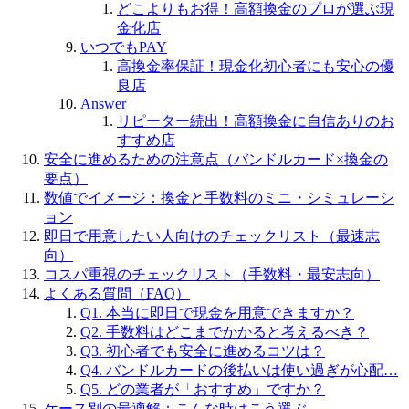
どこよりもお得！高額換金のプロが選ぶ現
金化店
いつでもPAY
高換金率保証！現金化初心者にも安心の優
良店
Answer
リピーター続出！高額換金に自信ありのお
すすめ店
安全に進めるための注意点（バンドルカード×換金の
要点）
数値でイメージ：換金と手数料のミニ・シミュレーシ
ョン
即日で用意したい人向けのチェックリスト（最速志
向）
コスパ重視のチェックリスト（手数料・最安志向）
よくある質問（FAQ）
Q1. 本当に即日で現金を用意できますか？
Q2. 手数料はどこまでかかると考えるべき？
Q3. 初心者でも安全に進めるコツは？
Q4. バンドルカードの後払いは使い過ぎが心配…
Q5. どの業者が「おすすめ」ですか？
ケース別の最適解：こんな時はこう選ぶ