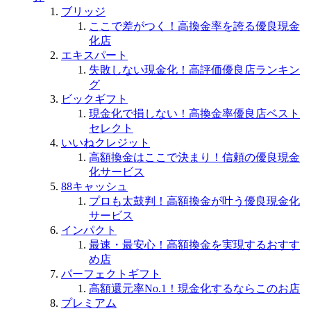
ブリッジ
ここで差がつく！高換金率を誇る優良現金
化店
エキスパート
失敗しない現金化！高評価優良店ランキン
グ
ビックギフト
現金化で損しない！高換金率優良店ベスト
セレクト
いいねクレジット
高額換金はここで決まり！信頼の優良現金
化サービス
88キャッシュ
プロも太鼓判！高額換金が叶う優良現金化
サービス
インパクト
最速・最安心！高額換金を実現するおすす
め店
パーフェクトギフト
高額還元率No.1！現金化するならこのお店
プレミアム