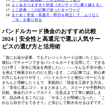
よくあるつまずきと対策（ポジティブに乗り越える）
ミニ辞典：この記事で使ったキーワード
まとめ｜安全・高還元・即日を両立して、ムリなく
「今」を乗り切る
バンドルカード換金のおすすめ比較
2024｜安全性と高還元で選ぶ人気サー
ビスの選び方と活用術
「急にお金が必要。でもクレジットカードは使いたくない。
後払いでチャージできるバンドルカードを活用して、できる
だけ早く・安全に現金を用意したい」——そんな不安や迷い
を抱えて検索されたのだと思います。この記事では、初心者
の方にもわかりやすく、バンドルカードと後払いサービスを
きちんと理解したうえで、実践的に「現金を工面する方法」
と「安全に選ぶコツ」をまとめました。スピードや手数料の
比較、換金のステップガイド、注意点まで丁寧に解説しま
す。読み終えるころには、「やることが明確になった」「こ
れなら自分でもできそう」と安心して動き出せるはずです。