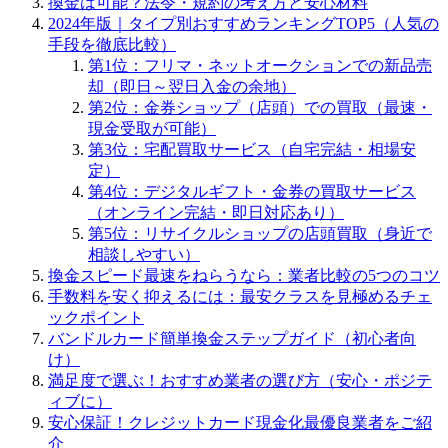
換金は可能？法令・規約の考え方と安心材料
2024年版｜タイプ別おすすめランキングTOP5（人気の
手段を徹底比較）
第1位：フリマ・ネットオークションでの新品売
却（即日～翌日入金の余地）
第2位：金券ショップ（店頭）での買取（最速・
現金受取が可能）
第3位：宅配買取サービス（自宅完結・相場安
定）
第4位：デジタルギフト・金券の買取サービス
（オンライン完結・即日対応あり）
第5位：リサイクルショップの店頭買取（身近で
相談しやすい）
換金スピード最速をねらうなら：業者比較の5つのコツ
手数料を安く抑えるには：最安クラスを見極めるチェ
ックポイント
バンドルカード簡単換金ステップガイド（初心者向
け）
満足度で選ぶ！おすすめ業者の選び方（安心・ポジテ
ィブに）
安心保証！クレジットカード現金化最優良業者をご紹
介