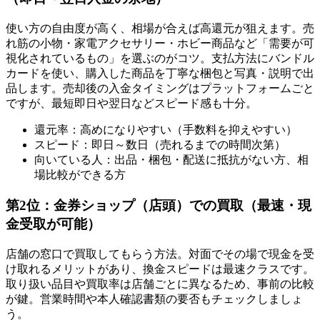
使い方の自由度が高く、相場が合えば高還元が狙えます。売
れ筋の小物・家電アクセサリー・ホビー商品など「需要が可
視化されているもの」を選ぶのがコツ。支払方法にバンドル
カードを使い、購入した商品を丁寧な梱包と写真・説明で出
品します。売却後の入金タイミングはプラットフォームごと
ですが、最短即日や翌日などスピード感も十分。
還元率：高めになりやすい（手数料を抑えやすい）
スピード：即日～数日（売れるまでの時間次第）
向いている人：出品・梱包・配送に抵抗がない方、相
場比較ができる方
第2位：金券ショップ（店頭）での買取（最速・現
金受取が可能）
店舗の窓口で買取してもらう方法。対面でその場で現金を受
け取れるメリットがあり、換金スピードは最速クラスです。
取り扱い品目や買取率は店舗ごとに異なるため、事前の比較
が鍵。営業時間や本人確認書類の要否もチェックしましょ
う。