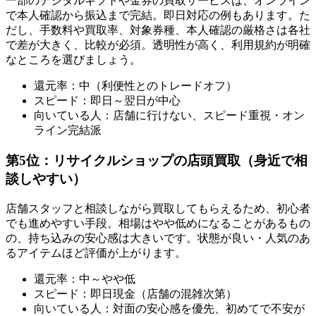
一部のデジタルギフトや金券の買取サービスは、オンライン
で本人確認から振込まで完結。即日対応の例もあります。た
だし、手数料や買取率、対象券種、本人確認の厳格さは各社
で差が大きく、比較が必須。透明性が高く、利用規約が明確
なところを選びましょう。
還元率：中（利便性とのトレードオフ）
スピード：即日～翌日が中心
向いている人：店舗に行けない、スピード重視・オン
ライン完結派
第5位：リサイクルショップの店頭買取（身近で相
談しやすい）
店舗スタッフと相談しながら買取してもらえるため、初心者
でも進めやすい手段。相場はやや低めになることがあるもの
の、持ち込みの安心感は大きいです。状態が良い・人気のあ
るアイテムほど評価が上がります。
還元率：中～やや低
スピード：即日現金（店舗の混雑次第）
向いている人：対面の安心感を優先、初めてで不安が