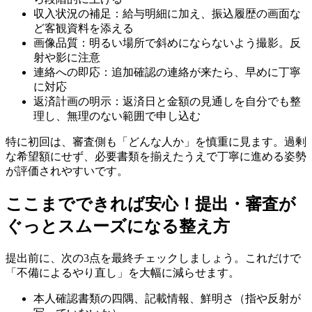
収入状況の補足：給与明細に加え、振込履歴の画面な
ど客観資料を添える
画像品質：明るい場所で斜めにならないよう撮影。反
射や影に注意
連絡への即応：追加確認の連絡が来たら、早めに丁寧
に対応
返済計画の明示：返済日と金額の見通しを自分でも整
理し、無理のない範囲で申し込む
特に初回は、審査側も「どんな人か」を慎重に見ます。過剰
な希望額にせず、必要書類を揃えたうえで丁寧に進める姿勢
が評価されやすいです。
ここまでできれば安心！提出・審査が
ぐっとスムーズになる整え方
提出前に、次の3点を最終チェックしましょう。これだけで
「不備によるやり直し」を大幅に減らせます。
本人確認書類の四隅、記載情報、鮮明さ（指や反射が