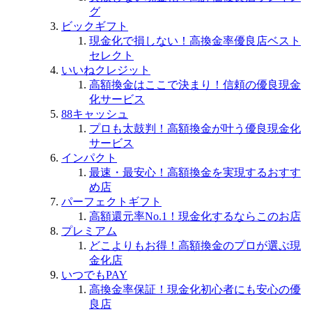
グ
ビックギフト
現金化で損しない！高換金率優良店ベスト
セレクト
いいねクレジット
高額換金はここで決まり！信頼の優良現金
化サービス
88キャッシュ
プロも太鼓判！高額換金が叶う優良現金化
サービス
インパクト
最速・最安心！高額換金を実現するおすす
め店
パーフェクトギフト
高額還元率No.1！現金化するならこのお店
プレミアム
どこよりもお得！高額換金のプロが選ぶ現
金化店
いつでもPAY
高換金率保証！現金化初心者にも安心の優
良店