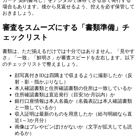
カード 契約書写し」をデジタルで保存できる形で発行する
場合もあります。後から見返せるよう、控えを必ず保管して
おきましょう。
審査をスムーズにする「書類準備」チ
ェックリスト
書類は、ただ揃えるだけでは十分ではありません。「見やす
さ」「一致」「鮮明さ」が審査スピードを左右します。以下
のチェックリストで整えましょう。
顔写真付きIDは四隅まで収まるように撮影したか（反
射・影・指かぶりなし）
本人確認書類と住所確認書類の住所は一致しているか
住所確認書類は直近発行（目安3か月以内）か
銀行口座情報は本人名義か（名義表記は本人確認書類
と一致しているか）
収入証明は最新のものを用意したか（給与明細なら直
近1～3か月分）
画像はブレやピンぼけがないか（文字が拡大しても読
めるか）