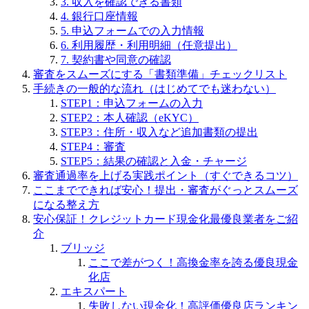
3. 収入を確認できる書類
4. 銀行口座情報
5. 申込フォームでの入力情報
6. 利用履歴・利用明細（任意提出）
7. 契約書や同意の確認
審査をスムーズにする「書類準備」チェックリスト
手続きの一般的な流れ（はじめてでも迷わない）
STEP1：申込フォームの入力
STEP2：本人確認（eKYC）
STEP3：住所・収入など追加書類の提出
STEP4：審査
STEP5：結果の確認と入金・チャージ
審査通過率を上げる実践ポイント（すぐできるコツ）
ここまでできれば安心！提出・審査がぐっとスムーズ
になる整え方
安心保証！クレジットカード現金化最優良業者をご紹
介
ブリッジ
ここで差がつく！高換金率を誇る優良現金
化店
エキスパート
失敗しない現金化！高評価優良店ランキン