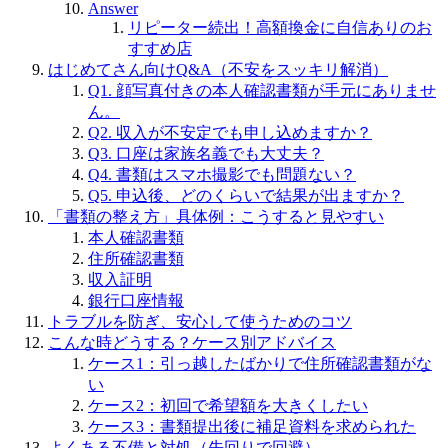
Answer
リピーター続出！高額換金に自信ありのお
すすめ店
はじめてさん向けQ&A（不安をスッキリ解消）
Q1. 顔写真付きの本人確認書類が手元にありませ
ん。
Q2. 収入が不安定でも申し込めますか？
Q3. 口座は家族名義でも大丈夫？
Q4. 書類はスマホ撮影でも問題ない？
Q5. 申込後、どのくらいで結果が出ますか？
「書類の整え方」具体例：こうすると見やすい
本人確認書類
住所確認書類
収入証明
銀行口座情報
トラブルを防ぎ、安心して使うためのコツ
こんな時どうする？ケース別アドバイス
ケース1：引っ越したばかりで住所確認書類がな
い
ケース2：初回で希望額を大きくしたい
ケース3：書類提出後に補足資料を求められた
よくある不備と対処（先回りで回避）