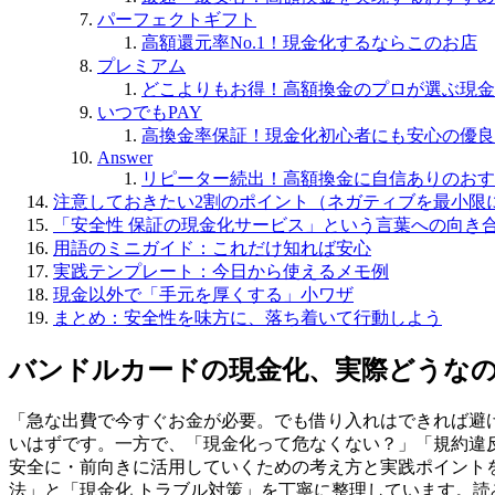
パーフェクトギフト
高額還元率No.1！現金化するならこのお店
プレミアム
どこよりもお得！高額換金のプロが選ぶ現金
いつでもPAY
高換金率保証！現金化初心者にも安心の優良
Answer
リピーター続出！高額換金に自信ありのおす
注意しておきたい2割のポイント（ネガティブを最小限
「安全性 保証の現金化サービス」という言葉への向き
用語のミニガイド：これだけ知れば安心
実践テンプレート：今日から使えるメモ例
現金以外で「手元を厚くする」小ワザ
まとめ：安全性を味方に、落ち着いて行動しよう
バンドルカードの現金化、実際どうなの
「急な出費で今すぐお金が必要。でも借り入れはできれば避
いはずです。一方で、「現金化って危なくない？」「規約違
安全に・前向きに活用していくための考え方と実践ポイント
法」と「現金化 トラブル対策」を丁寧に整理しています。