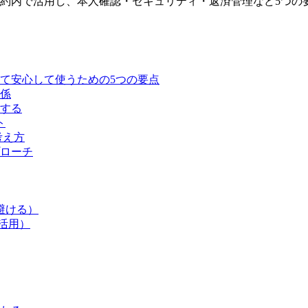
約内で活用し、本人確認・セキュリティ・返済管理など5つの
て安心して使うための5つの要点
係
解する
ト
考え方
プローチ
避ける）
ル活用）