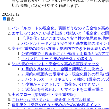
急な出費も安心！バンドルカードや後払いサービスを規
初心者向けにわかりやすく解説します。
2025.12.12
目次
バンドルカードの現金化、実際どうなの？安全性を高め
まず知っておきたい基礎知識：後払いと「現金化」の関
「現金化」はどこまでOK？安全性の境界線を理
バンドルカードとは？安全性と基本機能のポイン
安全性 重視の現金化方法：規約内でできる資金繰りの
公式機能で「現金化に近い効果」を得る3つのア
「バンドルカード 安心現金化」の考え方
5つの安心ポイント：安全性を高める実践チェック
1. 目的を具体化して、金額と期間を先に決める
2. 規約の範囲内に限定する（現金化目的の行為は
3. バンドルカード セキュリティ強化（設定のフ
4. 少額からテストして、負荷をかけすぎない
5. 返済日を可視化し、リマインドを二重三重に
実践フロー（規約順守・安全重視版）
これだけは押さえたい「現金化 トラブル対策」
費用感と手数料の見方：安心のための比較ポイント