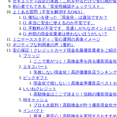
セキュリティ設定の実践：これをやるだけで安心感が変
初心者でもできる「安全性確認チェックリスト」
よくある質問（不安を解消するQ&A）
Q. 後払いを使った「現金化」は違法ですか？
Q. 本当に安全に使えるのか不安です。
Q. 手数料が不安です。見逃しがちなポイントは？
Q. 外部の現金化業者は使わないほうがいい？
ミニケーススタディ：安心運用の具体イメージ
ポジティブな利用者の声（要約）
安心保証！クレジットカード現金化最優良業者をご紹介
ブリッジ
ここで差がつく！高換金率を誇る優良現金化
エキスパート
失敗しない現金化！高評価優良店ランキング
ビックギフト
現金化で損しない！高換金率優良店ベストセ
いいねクレジット
高額換金はここで決まり！信頼の優良現金化
88キャッシュ
プロも太鼓判！高額換金が叶う優良現金化サ
インパクト
最速・最安心！高額換金を実現するおすすめ