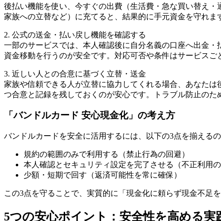
後払い機能を使い、今すぐの出費（生活費・急な買い替え・
家族への立替など）に充てると、結果的に手元資金を守れま
2. 公式の送金・払い戻し機能を確認する
一部のサービスでは、本人確認後に自分名義の口座へ出金・
資金移動を行うのが安全です。対応可否や条件はサービスご
3. 近しい人との合意に基づく立替・送金
家族や信頼できる人が立替に協力してくれる場合、あなたは
つ合意と記録を残しておくのが安心です。トラブル防止のた
「バンドルカード 安心現金化」の考え方
バンドルカードを安全に活用するには、以下の3点を揃える
規約の範囲のみで利用する（禁止行為の回避）
本人確認とセキュリティ設定を完了させる（不正利用の
少額・短期で回す（返済可能性を常に確保）
この3点を守ることで、実質的に「現金化に頼らず現金不足
5つの安心ポイント：安全性を高める実